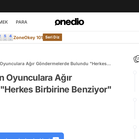
MEK
PARA
ZoneOkey 101
Seri Diz
n Oyunculara Ağır Göndermelerde Bulundu "Herkes
u Olay Oldu
an Oyunculara Ağır
Herkes Birbirine Benziyor"