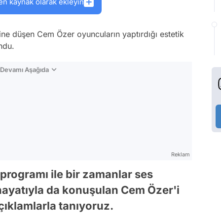
en kaynak olarak ekleyin
ine düşen Cem Özer oyuncuların yaptırdığı estetik
ndu.
n Devamı Aşağıda
Reklam
w programı ile bir zamanlar ses
hayatıyla da konuşulan Cem Özer'i
çıklamlarla tanıyoruz.