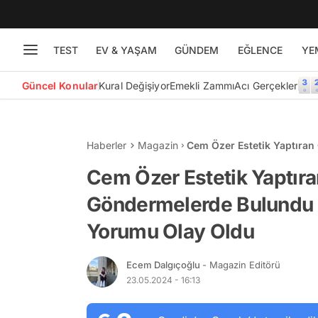
TEST
EV & YAŞAM
GÜNDEM
EĞLENCE
YE
Güncel Konular
Kural Değişiyor
Emekli Zammı
Acı Gerçekler
Haberler
Magazin
Cem Özer Estetik Yaptıra
Birbirine Benziyor" Yorum
Cem Özer Estetik Yaptır
Göndermelerde Bulundu "
Yorumu Olay Oldu
Ecem Dalgıçoğlu
- Magazin Editörü
23.05.2024 - 16:13