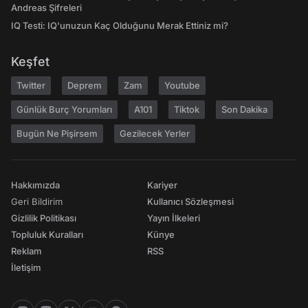
Andreas Şifreleri
IQ Testi: IQ'unuzun Kaç Olduğunu Merak Ettiniz mi?
Keşfet
Twitter
Deprem
Zam
Youtube
Günlük Burç Yorumları
A101
Tiktok
Son Dakika
Bugün Ne Pişirsem
Gezilecek Yerler
Hakkımızda
Kariyer
Geri Bildirim
Kullanıcı Sözleşmesi
Gizlilik Politikası
Yayın İlkeleri
Topluluk Kuralları
Künye
Reklam
RSS
İletişim