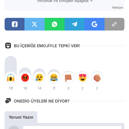
Yorumlar ve Emojiler Aşağıda
Reklam
BU İÇERİĞE EMOJİYLE TEPKİ VER!
78
19
14
11
3
2
2
ONEDİO ÜYELERİ NE DİYOR?
Yorum Yazın