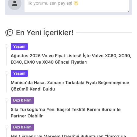
En Yeni İçerikler!
Yaşam
Ağustos 2026 Volvo Fiyat Listesi! İşte Volvo XC60, XC90,
EC40, EX40 ve XC40 Güncel Fiyatları
Yaşam
Manisa'da Hasat Zamanı: Tarladaki Fiyatı Beğenmeyince
Çözümü Kendi Buldu
Dizi & Film
Sıla Türkoğlu'na Yeni Başrol Teklifi! Kerem Bürsin'le
Partner Olabilir
Dizi & Film
Halit Ergenç ve Meryem Uzerli'yi Buluşturan "İmroz'da