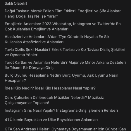
Saklı Olabilir!
Doğal Taşların Merak Edilen Tüm Etkileri, Enerjileri ve Şifa Alanları:
Hangi Doğal Taş Ne İşe Yarar?
Emojilerin Anlamları: 2023 WhatsApp, Instagram ve Twitter'da En
Çok Kullanılan Emojiler ve Anlamları
Atasözleri ve Anlamları: A'dan Z'ye Gündelik Hayatta En Sık
Kullanılan Atasözleri ve Anlamları
Tavla Diziliş Şekli Nasıldır? Erkek Tavlası ve Kız Tavlası Diziliş Şekilleri
ve Oynama Yönleri
Tarot Kartları ve Anlamları Nelerdir? Majör ve Minör Arkana Desteleri
İle Tılsımlı Bir Dünyaya Giriş
Burç Uyumu Hesaplama Nedir? Burç Uyumu, Aşk Uyumu Nasıl
Hesaplanır?
İdeal Kilo Nedir? İdeal Kilo Hesaplama Nasıl Yapılır?
Ders Çalışırken Dinlenecek Müzikler Nelerdir? Müziksiz
Çalışamayanlar Toplanın!
Instagram Giriş Nasıl Yapılır? Instagram'a Giriş İşlemleri Rehberi
41 Ülkenin Bayrakları ve Ülke Bayraklarının Anlamları
GTA San Andreas Hileleri! Oynamaya Doyamayanlar İçin Güncel San