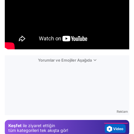
Yorumlar ve Emojiler Aşağıda
Video
Test
Gündem
Reklam
Magazin
Keşfet
ile ziyaret ettiğin
Video
tüm kategorileri tek akışta gör!