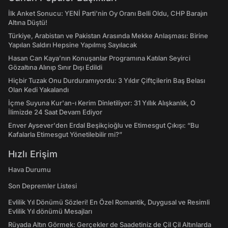
İlk Anket Sonucu: YENİ Parti'nin Oy Oranı Belli Oldu, CHP Barajın
Altına Düştü!
Türkiye, Arabistan ve Pakistan Arasında Mekke Anlaşması: Birine
Yapılan Saldırı Hepsine Yapılmış Sayılacak
Hasan Can Kaya’nın Konuşanlar Programına Katılan Seyirci
Gözaltına Alınıp Sınır Dışı Edildi
Hiçbir Tuzak Onu Durduramıyordu: 3 Yıldır Çiftçilerin Baş Belası
Olan Kedi Yakalandı
İçme Suyuna Kur'an-ı Kerim Dinletiliyor: 31 Yıllık Alışkanlık, O
İlimizde 24 Saat Devam Ediyor
Enver Aysever'den Erdal Beşikçioğlu ve Etimesgut Çıkışı: “Bu
Kafalarla Etimesgut Yönetilebilir mi?”
Hızlı Erişim
Hava Durumu
Son Depremler Listesi
Evlilik Yıl Dönümü Sözleri! En Özel Romantik, Duygusal ve Resimli
Evlilik Yıl dönümü Mesajları
Rüyada Altın Görmek: Gerçekler de Saadetiniz de Çil Çil Altınlarda