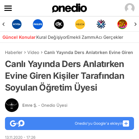
Güncel Konular
Kural Değişiyor
Emekli Zammı
Acı Gerçekler
Haberler
Video
Canlı Yayında Ders Anlatırken Evine Giren K
Canlı Yayında Ders Anlatırken
Evine Giren Kişiler Tarafından
Soyulan Öğretim Üyesi
Emre Ş.
- Onedio Üyesi
Onedio’yu Google'a ekleyin
13.11.2020 - 17:26