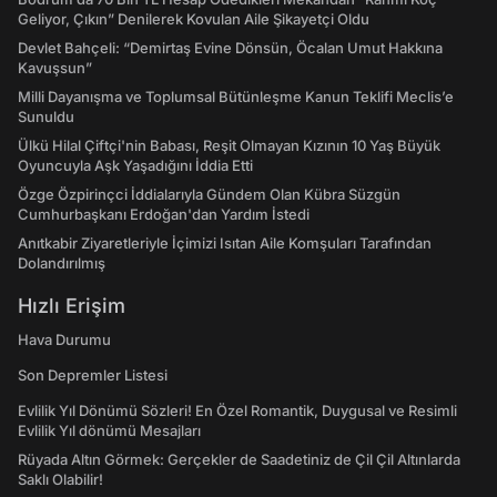
Geliyor, Çıkın” Denilerek Kovulan Aile Şikayetçi Oldu
Devlet Bahçeli: “Demirtaş Evine Dönsün, Öcalan Umut Hakkına
Kavuşsun”
Milli Dayanışma ve Toplumsal Bütünleşme Kanun Teklifi Meclis’e
Sunuldu
Ülkü Hilal Çiftçi'nin Babası, Reşit Olmayan Kızının 10 Yaş Büyük
Oyuncuyla Aşk Yaşadığını İddia Etti
Özge Özpirinçci İddialarıyla Gündem Olan Kübra Süzgün
Cumhurbaşkanı Erdoğan'dan Yardım İstedi
Anıtkabir Ziyaretleriyle İçimizi Isıtan Aile Komşuları Tarafından
Dolandırılmış
Hızlı Erişim
Hava Durumu
Son Depremler Listesi
Evlilik Yıl Dönümü Sözleri! En Özel Romantik, Duygusal ve Resimli
Evlilik Yıl dönümü Mesajları
Rüyada Altın Görmek: Gerçekler de Saadetiniz de Çil Çil Altınlarda
Saklı Olabilir!