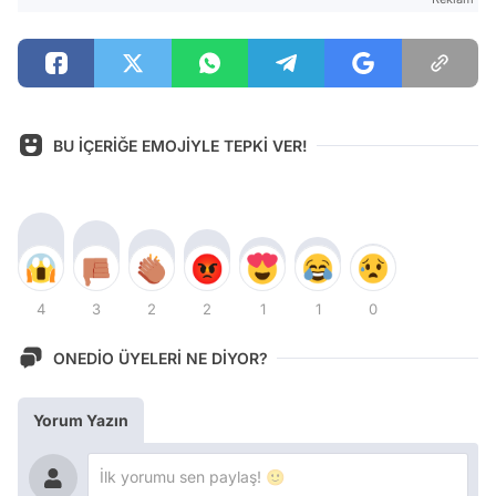
BU İÇERİĞE EMOJİYLE TEPKİ VER!
4
3
2
2
1
1
0
ONEDİO ÜYELERİ NE DİYOR?
Yorum Yazın