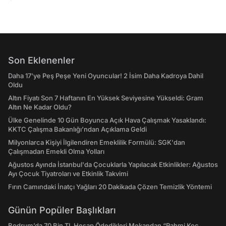
Son Eklenenler
Daha 17'ye Peş Peşe Yeni Oyuncular! 2 İsim Daha Kadroya Dahil
Oldu
Altın Fiyatı Son 7 Haftanın En Yüksek Seviyesine Yükseldi: Gram
Altın Ne Kadar Oldu?
Ülke Genelinde 10 Gün Boyunca Açık Hava Çalışmak Yasaklandı:
KKTC Çalışma Bakanlığı’ndan Açıklama Geldi
Milyonlarca Kişiyi İlgilendiren Emeklilik Formülü: SGK'dan
Çalışmadan Emekli Olma Yolları
Ağustos Ayında İstanbul'da Çocuklarla Yapılacak Etkinlikler: Ağustos
Ayı Çocuk Tiyatroları ve Etkinlik Takvimi
Fırın Camındaki İnatçı Yağları 20 Dakikada Çözen Temizlik Yöntemi
Günün Popüler Başlıkları
Bodrum’da 70 Bin TL Hesap Ödedikleri Mekandan “Rahmi Koç