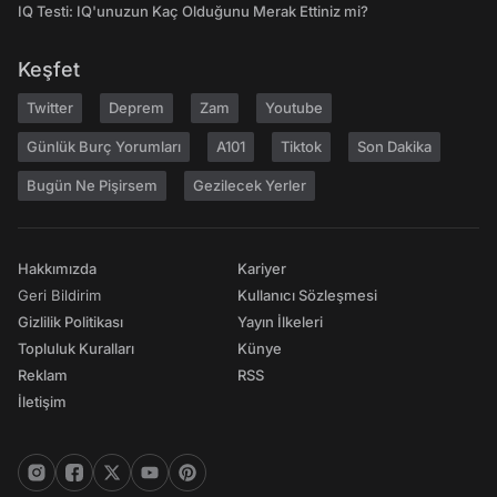
IQ Testi: IQ'unuzun Kaç Olduğunu Merak Ettiniz mi?
Keşfet
Twitter
Deprem
Zam
Youtube
Günlük Burç Yorumları
A101
Tiktok
Son Dakika
Bugün Ne Pişirsem
Gezilecek Yerler
Hakkımızda
Kariyer
Geri Bildirim
Kullanıcı Sözleşmesi
Gizlilik Politikası
Yayın İlkeleri
Topluluk Kuralları
Künye
Reklam
RSS
İletişim