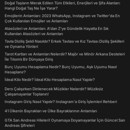
Doğal Taşların Merak Edilen Tüm Etkileri, Enerjileri ve Şifa Alanları:
Hangi Doğal Taş Ne İşe Yarar?
Emojilerin Anlamları: 2023 WhatsApp, Instagram ve Twitter'da En
Çok Kullanılan Emojiler ve Anlamları
Atasözleri ve Anlamları: A'dan Z'ye Gündelik Hayatta En Sık
Kullanılan Atasözleri ve Anlamları
Tavla Diziliş Şekli Nasıldır? Erkek Tavlası ve Kız Tavlası Diziliş Şekilleri
ve Oynama Yönleri
Tarot Kartları ve Anlamları Nelerdir? Majör ve Minör Arkana Desteleri
İle Tılsımlı Bir Dünyaya Giriş
Burç Uyumu Hesaplama Nedir? Burç Uyumu, Aşk Uyumu Nasıl
Hesaplanır?
İdeal Kilo Nedir? İdeal Kilo Hesaplama Nasıl Yapılır?
Ders Çalışırken Dinlenecek Müzikler Nelerdir? Müziksiz
Çalışamayanlar Toplanın!
Instagram Giriş Nasıl Yapılır? Instagram'a Giriş İşlemleri Rehberi
41 Ülkenin Bayrakları ve Ülke Bayraklarının Anlamları
GTA San Andreas Hileleri! Oynamaya Doyamayanlar İçin Güncel San
Andreas Şifreleri