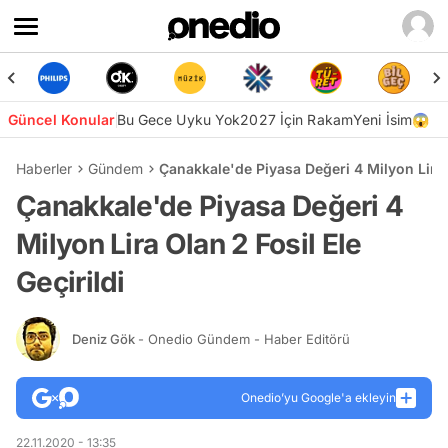
Güncel Konular
Bu Gece Uyku Yok
2027 İçin Rakam
Yeni İsim😱
Haberler
Gündem
Çanakkale'de Piyasa Değeri 4 Milyon Lira O
Çanakkale'de Piyasa Değeri 4
Milyon Lira Olan 2 Fosil Ele
Geçirildi
Deniz Gök
- Onedio Gündem - Haber Editörü
Onedio’yu Google'a ekleyin
22.11.2020 - 13:35