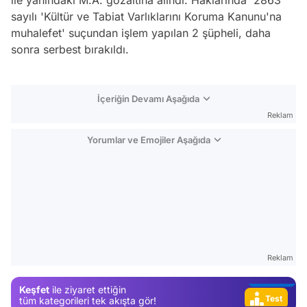
ile yanındaki M.A. gözaltına alındı. Haklarında 2863
sayılı 'Kültür ve Tabiat Varlıklarını Koruma Kanunu'na
muhalefet' suçundan işlem yapılan 2 şüpheli, daha
sonra serbest bırakıldı.
İçeriğin Devamı Aşağıda
Reklam
Yorumlar ve Emojiler Aşağıda
Video
Test
Gündem
Magazin
Reklam
Video
Keşfet
ile ziyaret ettiğin
Test
tüm kategorileri tek akışta gör!