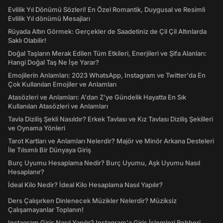
Evlilik Yıl Dönümü Sözleri! En Özel Romantik, Duygusal ve Resimli
Evlilik Yıl dönümü Mesajları
Rüyada Altın Görmek: Gerçekler de Saadetiniz de Çil Çil Altınlarda
Saklı Olabilir!
Doğal Taşların Merak Edilen Tüm Etkileri, Enerjileri ve Şifa Alanları:
Hangi Doğal Taş Ne İşe Yarar?
Emojilerin Anlamları: 2023 WhatsApp, Instagram ve Twitter'da En
Çok Kullanılan Emojiler ve Anlamları
Atasözleri ve Anlamları: A'dan Z'ye Gündelik Hayatta En Sık
Kullanılan Atasözleri ve Anlamları
Tavla Diziliş Şekli Nasıldır? Erkek Tavlası ve Kız Tavlası Diziliş Şekilleri
ve Oynama Yönleri
Tarot Kartları ve Anlamları Nelerdir? Majör ve Minör Arkana Desteleri
İle Tılsımlı Bir Dünyaya Giriş
Burç Uyumu Hesaplama Nedir? Burç Uyumu, Aşk Uyumu Nasıl
Hesaplanır?
İdeal Kilo Nedir? İdeal Kilo Hesaplama Nasıl Yapılır?
Ders Çalışırken Dinlenecek Müzikler Nelerdir? Müziksiz
Çalışamayanlar Toplanın!
Instagram Giriş Nasıl Yapılır? Instagram'a Giriş İşlemleri Rehberi