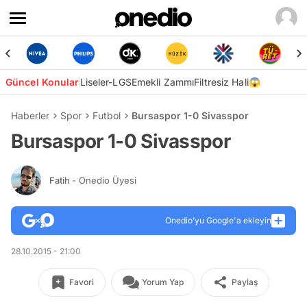
Güncel Konular
Liseler-LGS
Emekli Zammı
Filtresiz Hali😱
Haberler
Spor
Futbol
Bursaspor 1-0 Sivasspor
Bursaspor 1-0 Sivasspor
Fatih
- Onedio Üyesi
Onedio’yu Google'a ekleyin
28.10.2015 - 21:00
Favori
Yorum Yap
Paylaş