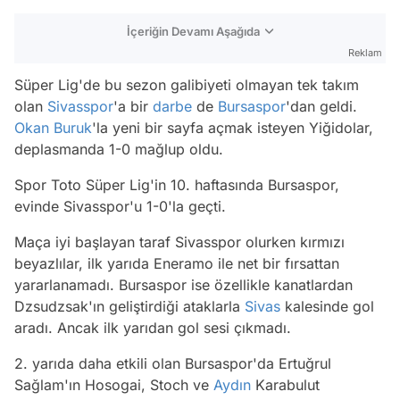
İçeriğin Devamı Aşağıda
Reklam
Süper Lig'de bu sezon galibiyeti olmayan tek takım
olan
Sivasspor
'a bir
darbe
de
Bursaspor
'dan geldi.
Okan Buruk
'la yeni bir sayfa açmak isteyen Yiğidolar,
deplasmanda 1-0 mağlup oldu.
Spor Toto Süper Lig'in 10. haftasında Bursaspor,
evinde Sivasspor'u 1-0'la geçti.
Maça iyi başlayan taraf Sivasspor olurken kırmızı
beyazlılar, ilk yarıda Eneramo ile net bir fırsattan
yararlanamadı. Bursaspor ise özellikle kanatlardan
Dzsudzsak'ın geliştirdiği ataklarla
Sivas
kalesinde gol
aradı. Ancak ilk yarıdan gol sesi çıkmadı.
2. yarıda daha etkili olan Bursaspor'da Ertuğrul
Sağlam'ın Hosogai, Stoch ve
Aydın
Karabulut