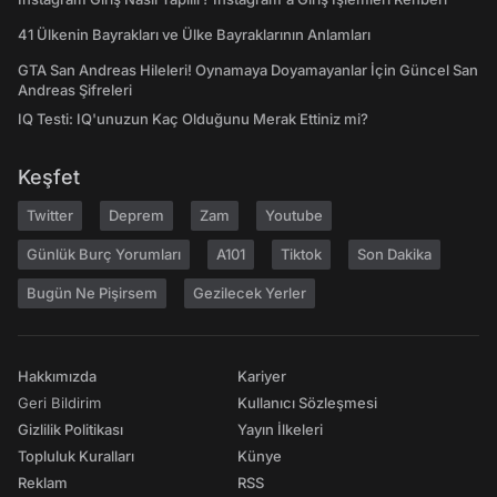
41 Ülkenin Bayrakları ve Ülke Bayraklarının Anlamları
GTA San Andreas Hileleri! Oynamaya Doyamayanlar İçin Güncel San
Andreas Şifreleri
IQ Testi: IQ'unuzun Kaç Olduğunu Merak Ettiniz mi?
Keşfet
Twitter
Deprem
Zam
Youtube
Günlük Burç Yorumları
A101
Tiktok
Son Dakika
Bugün Ne Pişirsem
Gezilecek Yerler
Hakkımızda
Kariyer
Geri Bildirim
Kullanıcı Sözleşmesi
Gizlilik Politikası
Yayın İlkeleri
Topluluk Kuralları
Künye
Reklam
RSS