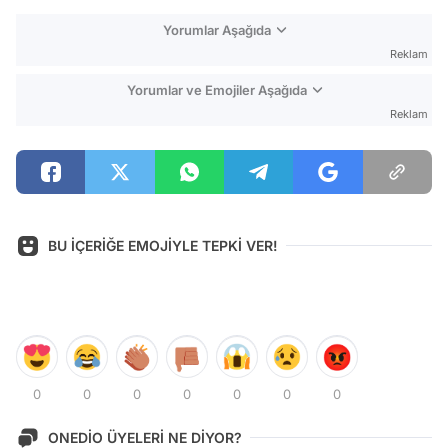
Yorumlar Aşağıda
Reklam
Yorumlar ve Emojiler Aşağıda
Reklam
BU İÇERİĞE EMOJİYLE TEPKİ VER!
0
0
0
0
0
0
0
ONEDİO ÜYELERİ NE DİYOR?