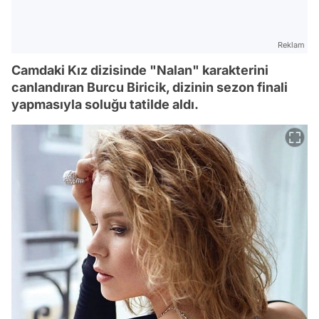
Reklam
Camdaki Kız dizisinde "Nalan" karakterini
canlandıran Burcu Biricik, dizinin sezon finali
yapmasıyla soluğu tatilde aldı.