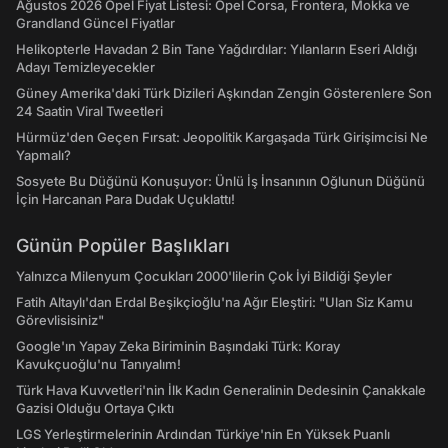
Ağustos 2026 Opel Fiyat Listesi: Opel Corsa, Frontera, Mokka ve
Grandland Güncel Fiyatlar
Helikopterle Havadan 2 Bin Tane Yağdırdılar: Yılanların Eseri Aldığı
Adayı Temizleyecekler
Güney Amerika'daki Türk Dizileri Aşkından Zengin Gösterenlere Son
24 Saatin Viral Tweetleri
Hürmüz'den Geçen Fırsat: Jeopolitik Kargaşada Türk Girişimcisi Ne
Yapmalı?
Sosyete Bu Düğünü Konuşuyor: Ünlü İş İnsanının Oğlunun Düğünü
İçin Harcanan Para Dudak Uçuklattı!
Günün Popüler Başlıkları
Yalnızca Milenyum Çocukları 2000'lilerin Çok İyi Bildiği Şeyler
Fatih Altaylı'dan Erdal Beşikçioğlu'na Ağır Eleştiri: "Ulan Siz Kamu
Görevlisisiniz"
Google'ın Yapay Zeka Biriminin Başındaki Türk: Koray
Kavukçuoğlu'nu Tanıyalım!
Türk Hava Kuvvetleri'nin İlk Kadın Generalinin Dedesinin Çanakkale
Gazisi Olduğu Ortaya Çıktı
LGS Yerleştirmelerinin Ardından Türkiye'nin En Yüksek Puanlı