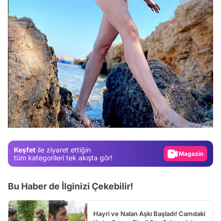
Video
Test
Gündem
Magazin
Keşfet
ile ziyaret ettiğin
Video
tüm kategorileri tek akışta gör!
Test
Bu Haber de İlginizi Çekebilir!
Hayri ve Nalan Aşkı Başladı! Camdaki