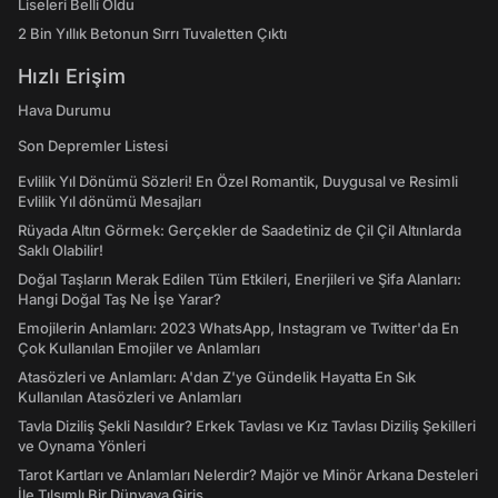
Liseleri Belli Oldu
2 Bin Yıllık Betonun Sırrı Tuvaletten Çıktı
Hızlı Erişim
Hava Durumu
Son Depremler Listesi
Evlilik Yıl Dönümü Sözleri! En Özel Romantik, Duygusal ve Resimli
Evlilik Yıl dönümü Mesajları
Rüyada Altın Görmek: Gerçekler de Saadetiniz de Çil Çil Altınlarda
Saklı Olabilir!
Doğal Taşların Merak Edilen Tüm Etkileri, Enerjileri ve Şifa Alanları:
Hangi Doğal Taş Ne İşe Yarar?
Emojilerin Anlamları: 2023 WhatsApp, Instagram ve Twitter'da En
Çok Kullanılan Emojiler ve Anlamları
Atasözleri ve Anlamları: A'dan Z'ye Gündelik Hayatta En Sık
Kullanılan Atasözleri ve Anlamları
Tavla Diziliş Şekli Nasıldır? Erkek Tavlası ve Kız Tavlası Diziliş Şekilleri
ve Oynama Yönleri
Tarot Kartları ve Anlamları Nelerdir? Majör ve Minör Arkana Desteleri
İle Tılsımlı Bir Dünyaya Giriş