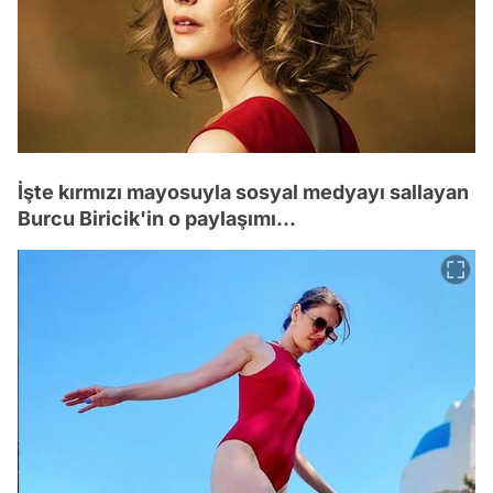
İşte kırmızı mayosuyla sosyal medyayı sallayan
Burcu Biricik'in o paylaşımı...