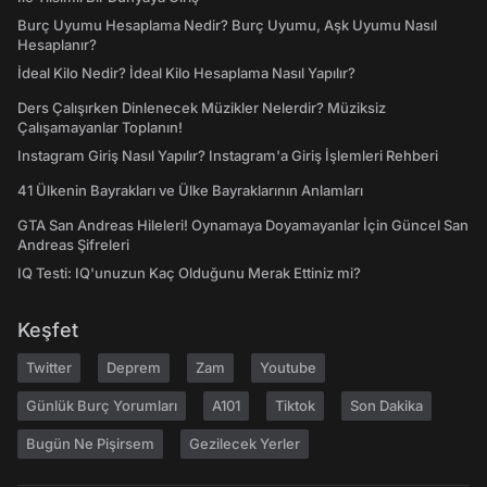
Burç Uyumu Hesaplama Nedir? Burç Uyumu, Aşk Uyumu Nasıl
Hesaplanır?
İdeal Kilo Nedir? İdeal Kilo Hesaplama Nasıl Yapılır?
Ders Çalışırken Dinlenecek Müzikler Nelerdir? Müziksiz
Çalışamayanlar Toplanın!
Instagram Giriş Nasıl Yapılır? Instagram'a Giriş İşlemleri Rehberi
41 Ülkenin Bayrakları ve Ülke Bayraklarının Anlamları
GTA San Andreas Hileleri! Oynamaya Doyamayanlar İçin Güncel San
Andreas Şifreleri
IQ Testi: IQ'unuzun Kaç Olduğunu Merak Ettiniz mi?
Keşfet
Twitter
Deprem
Zam
Youtube
Günlük Burç Yorumları
A101
Tiktok
Son Dakika
Bugün Ne Pişirsem
Gezilecek Yerler