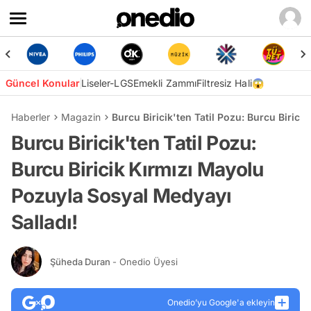
Güncel Konular
Liseler-LGS
Emekli Zammı
Filtresiz Hali😱
Haberler
Magazin
Burcu Biricik'ten Tatil Pozu: Burcu Biric
Burcu Biricik'ten Tatil Pozu:
Burcu Biricik Kırmızı Mayolu
Pozuyla Sosyal Medyayı
Salladı!
Şüheda Duran
- Onedio Üyesi
Onedio’yu Google'a ekleyin