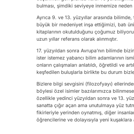
bulması, şimdiki seviyeye inmemize neden 
Ayrıca 9. ve 13. yüzyıllar arasında bilimde,
büyük bir medeniyet inşa ettiğimizi, batı ün
kitaplarının okutulduğunu çoğumuz biliyoru
uzun yıllar referans olarak alınmıştır.
17. yüzyıldan sonra Avrupa’nın bilimde biz
ister istemez yabancı bilim adamlarının ismi
onların çalışmaları anlatıldı, öğretildi ve a
keşfedilen buluşlarla birlikte bu durum biz
Bizlere bilgi sevgisini (filozofyayı) ellerin
böylesi özel isimler bazılarımızca bilinmese 
özellikle yedinci yüzyıldan sonra ve 13. yüzy
sanatta çığır açan ama unutulmaya yüz tutm
fikirleriyle yerinden oynatmış, diğer insanla
öğrencilerine ve dolayısıyla yeni kuşaklara