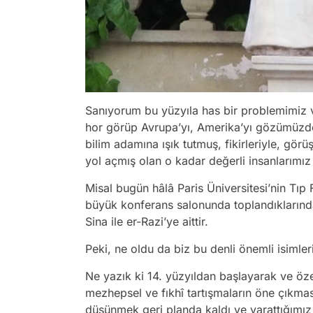
Sanıyorum bu yüzyıla has bir problemimiz v
hor görüp Avrupa’yı, Amerika’yı gözümüzde
bilim adamına ışık tutmuş, fikirleriyle, görüş
yol açmış olan o kadar değerli insanlarımı
Misal bugün hâlâ Paris Üniversitesi’nin Tıp 
büyük konferans salonunda toplandıklarında i
Sina ile er-Razi’ye aittir.
Peki, ne oldu da biz bu denli önemli isiml
Ne yazık ki 14. yüzyıldan başlayarak ve öz
mezhepsel ve fıkhî tartışmaların öne çıkmas
düşünmek geri planda kaldı ve yarattığımız