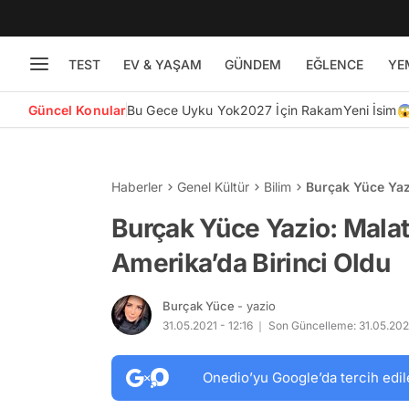
TEST
EV & YAŞAM
GÜNDEM
EĞLENCE
YE
Güncel Konular
Bu Gece Uyku Yok
2027 İçin Rakam
Yeni İsim
Haberler
Genel Kültür
Bilim
Burçak Yüce Yazi
Burçak Yüce Yazio: Malat
Amerika’da Birinci Oldu
Burçak Yüce
- yazio
31.05.2021 - 12:16
Son Güncelleme: 31.05.2021
Onedio’yu Google’da tercih edil