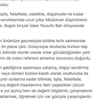
oldu.
 tıpta, felsefede, estetikte, düşüncede ne kadar
iversitelerinde uzun yıllar Müslüman düşünürlerin
z. Bugün birçok İslam filozofu Batı dünyasında
im önümüze geçmesiyle birlikte tarih sahnesinde
 ön plana çıktı. Dolayısıyla okullarda bizlere hep
rtık bilimde otorite olarak onlar gözüktüğünden yeni
lerin de onları referans almamız sonucunu doğurdu.
den geldiğince aşılamaya çalışmış, bilgiyi sevdirmiş
veya isimleri bizlere kasıtlı olarak unutturulsa da
ılın sonlarına kadar bilimde, tıpta, felsefede,
uş değerli insanlarımız hem yaşadıkları yüzyılı
ra yol açmış hem de değerli bilgilerini, çalışmalarını
 aktarmak, öğretmek için var gücüyle çalışmışlardır.