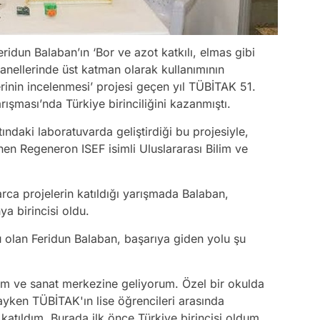
ridun Balaban’ın ‘Bor ve azot katkılı, elmas gibi
nellerinde üst katman olarak kullanımının
klerinin incelenmesi’ projesi geçen yıl TÜBİTAK 51.
rışması’nda Türkiye birinciliğini kazanmıştı.
ndaki laboratuvarda geliştirdiği bu projesiyle,
 Regeneron ISEF isimli Uluslararası Bilim ve
rca projelerin katıldığı yarışmada Balaban,
a birincisi oldu.
 olan Feridun Balaban, başarıya giden yolu şu
bilim ve sanat merkezine geliyorum. Özel bir okulda
tayken TÜBİTAK'ın lise öğrencileri arasında
katıldım. Burada ilk önce Türkiye birincisi oldum.