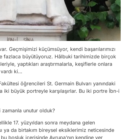
ar. Geçmişimizi küçümsüyor, kendi başarılarımızı
 fazlaca büyütüyoruz. Hâlbuki tarihimizde birçok
leriyle, yaptıkları araştırmalarla, keşiflerle onlara
z vardı ki…
Fakültesi öğrencileri St. Germain Bulvarı yanındaki
ki büyük portreyle karşılaşırlar. Bu iki portre İbn-i
eri zamanla unutur olduk?
ellikle 17. yüzyıldan sonra meydana gelen
ı ya da birtakım bireysel eksiklerimiz neticesinde
 bu boşluk içerisinde Avrupa’nın kendine yer