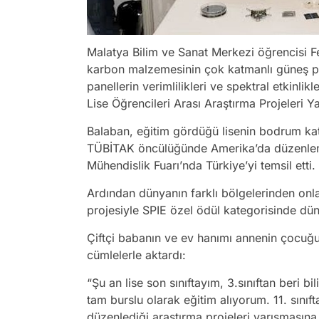
Malatya Bilim ve Sanat Merkezi öğrencisi Fe
karbon malzemesinin çok katmanlı güneş pa
panellerin verimlilikleri ve spektral etkinli
Lise Öğrencileri Arası Araştırma Projeleri Ya
Balaban, eğitim gördüğü lisenin bodrum katı
TÜBİTAK öncülüğünde Amerika’da düzenlenen
Mühendislik Fuarı’nda Türkiye’yi temsil etti.
Ardından dünyanın farklı bölgelerinden onla
projesiyle SPIE özel ödül kategorisinde düny
Çiftçi babanın ve ev hanımı annenin çocuğu
cümlelerle aktardı:
“Şu an lise son sınıftayım, 3.sınıftan beri 
tam burslu olarak eğitim alıyorum. 11. sınıf
düzenlediği araştırma projeleri yarışmasına 