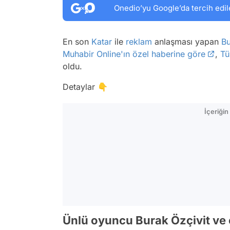
Onedio’yu Google’da tercih edil
En son
Katar
ile
reklam
anlaşması yapan
Bu
Muhabir Online'ın özel haberine göre
,
Tü
oldu.
Detaylar 👇
İçeriği
Ünlü oyuncu Burak Özçivit ve 