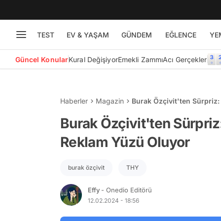
TEST
EV & YAŞAM
GÜNDEM
EĞLENCE
YE
Güncel Konular
Kural Değişiyor
Emekli Zammı
Acı Gerçekler
Haberler
Magazin
Burak Özçivit'ten Sürpriz
Burak Özçivit'ten Sürpriz
Reklam Yüzü Oluyor
burak özçivit
THY
Effy
- Onedio Editörü
12.02.2024 - 18:56