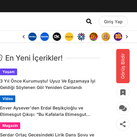
Giriş Yap
Görüş Bildir
En Yeni İçerikler!
Yaşam
3 Yıl Önce Kurumuştu! Uyuz Ve Egzamaya İyi
Geldiği Söylenen Göl Yeniden Canlandı
Video
Enver Aysever'den Erdal Beşikçioğlu ve
Etimesgut Çıkışı: “Bu Kafalarla Etimesgut
Yönetilebilir mi?”
Magazin
Serdar Ortaç Gecesindeki Lirik Dans Şovu ve