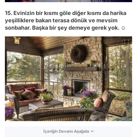
15. Evinizin bir kısmı göle diğer kısmı da harika
yeşilliklere bakan terasa dönük ve mevsim
sonbahar. Başka bir şey demeye gerek yok. ☺
İçeriğin Devamı Aşağıda