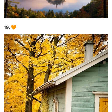
19. 🧡