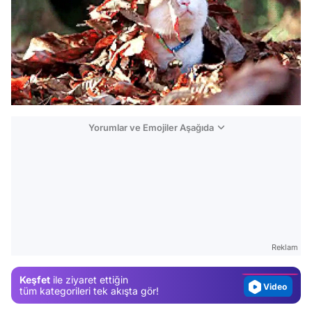
Yorumlar ve Emojiler Aşağıda
Video
Test
Gündem
Magazin
Reklam
Video
Keşfet
ile ziyaret ettiğin
Test
tüm kategorileri tek akışta gör!