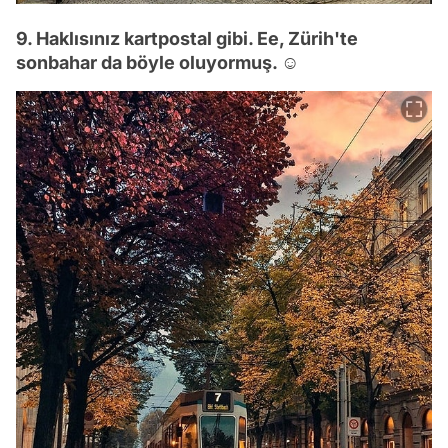
9. Haklısınız kartpostal gibi. Ee, Zürih'te
sonbahar da böyle oluyormuş. ☺