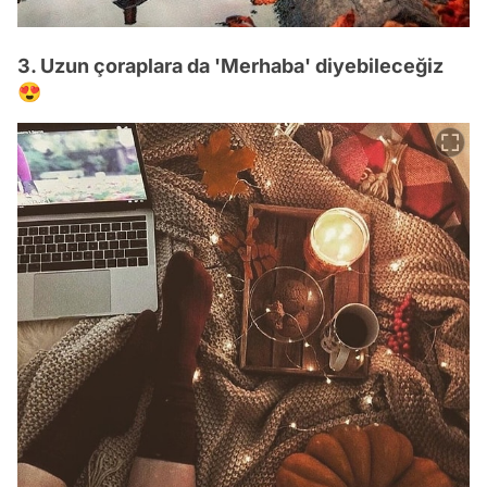
3. Uzun çoraplara da 'Merhaba' diyebileceğiz
😍