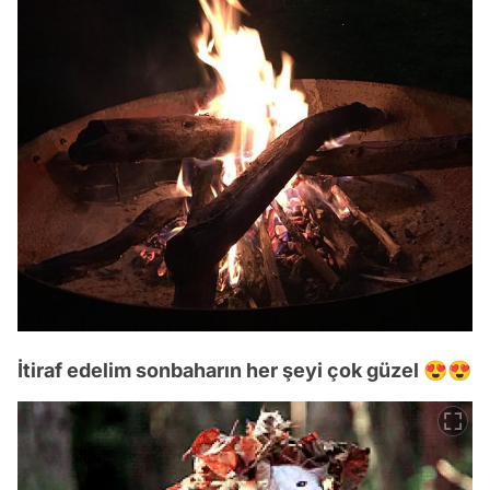
İtiraf edelim sonbaharın her şeyi çok güzel 😍😍