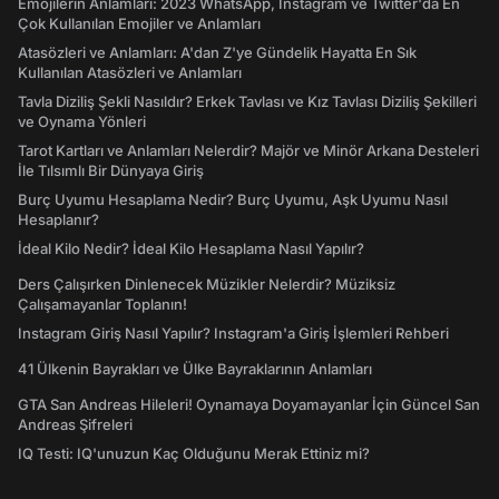
Emojilerin Anlamları: 2023 WhatsApp, Instagram ve Twitter'da En
Çok Kullanılan Emojiler ve Anlamları
Atasözleri ve Anlamları: A'dan Z'ye Gündelik Hayatta En Sık
Kullanılan Atasözleri ve Anlamları
Tavla Diziliş Şekli Nasıldır? Erkek Tavlası ve Kız Tavlası Diziliş Şekilleri
ve Oynama Yönleri
Tarot Kartları ve Anlamları Nelerdir? Majör ve Minör Arkana Desteleri
İle Tılsımlı Bir Dünyaya Giriş
Burç Uyumu Hesaplama Nedir? Burç Uyumu, Aşk Uyumu Nasıl
Hesaplanır?
İdeal Kilo Nedir? İdeal Kilo Hesaplama Nasıl Yapılır?
Ders Çalışırken Dinlenecek Müzikler Nelerdir? Müziksiz
Çalışamayanlar Toplanın!
Instagram Giriş Nasıl Yapılır? Instagram'a Giriş İşlemleri Rehberi
41 Ülkenin Bayrakları ve Ülke Bayraklarının Anlamları
GTA San Andreas Hileleri! Oynamaya Doyamayanlar İçin Güncel San
Andreas Şifreleri
IQ Testi: IQ'unuzun Kaç Olduğunu Merak Ettiniz mi?