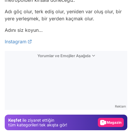
metropolden kırsala döneceğiz.
Adı göç olur, terk ediş olur, yeniden var oluş olur, bir
yere yerleşmek, bir yerden kaçmak olur.
Adını siz koyun…
Instagram
Yorumlar ve Emojiler Aşağıda
Video
Test
Reklam
Gündem
Keşfet
ile ziyaret ettiğin
Magazin
tüm kategorileri tek akışta gör!