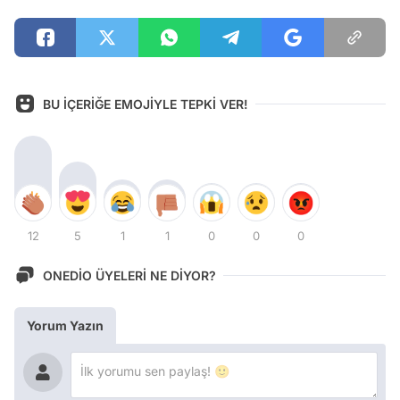
BU İÇERİĞE EMOJİYLE TEPKİ VER!
12
5
1
1
0
0
0
ONEDİO ÜYELERİ NE DİYOR?
Yorum Yazın