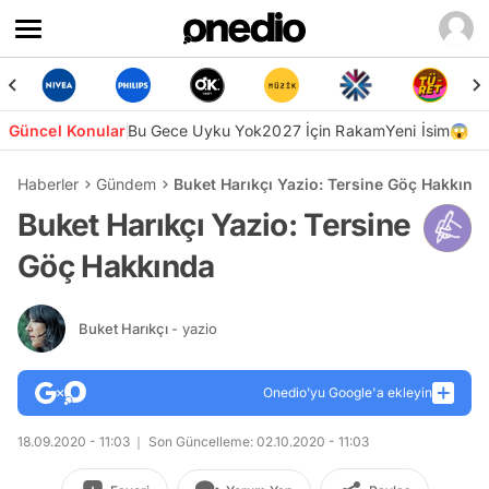
Güncel Konular
Bu Gece Uyku Yok
2027 İçin Rakam
Yeni İsim😱
Haberler
Gündem
Buket Harıkçı Yazio: Tersine Göç Hakkınd
Buket Harıkçı Yazio: Tersine
Göç Hakkında
Buket Harıkçı
- yazio
Onedio’yu Google'a ekleyin
18.09.2020 - 11:03
Son Güncelleme: 02.10.2020 - 11:03