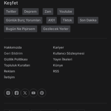
Keşfet
Twitter
Deprem
Zam
Youtube
Günlük Burç Yorumları
A101
Tiktok
Son Dakika
Bugün Ne Pişirsem
Gezilecek Yerler
Hakkımızda
Kariyer
Geri Bildirim
Kullanıcı Sözleşmesi
Gizlilik Politikası
Yayın İlkeleri
Topluluk Kuralları
Künye
Reklam
RSS
İletişim