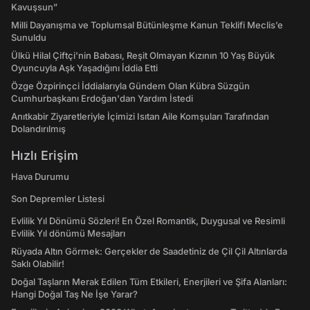
Kavuşsun”
Milli Dayanışma ve Toplumsal Bütünleşme Kanun Teklifi Meclis’e
Sunuldu
Ülkü Hilal Çiftçi'nin Babası, Reşit Olmayan Kızının 10 Yaş Büyük
Oyuncuyla Aşk Yaşadığını İddia Etti
Özge Özpirinçci İddialarıyla Gündem Olan Kübra Süzgün
Cumhurbaşkanı Erdoğan'dan Yardım İstedi
Anıtkabir Ziyaretleriyle İçimizi Isıtan Aile Komşuları Tarafından
Dolandırılmış
Hızlı Erişim
Hava Durumu
Son Depremler Listesi
Evlilik Yıl Dönümü Sözleri! En Özel Romantik, Duygusal ve Resimli
Evlilik Yıl dönümü Mesajları
Rüyada Altın Görmek: Gerçekler de Saadetiniz de Çil Çil Altınlarda
Saklı Olabilir!
Doğal Taşların Merak Edilen Tüm Etkileri, Enerjileri ve Şifa Alanları:
Hangi Doğal Taş Ne İşe Yarar?