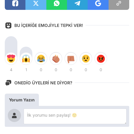
BU İÇERİĞE EMOJİYLE TEPKİ VER!
4
1
0
0
0
0
0
ONEDİO ÜYELERİ NE DİYOR?
Yorum Yazın