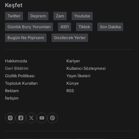
Keşfet
Twitter
Deprem
Zam
Youtube
Günlük Burç Yorumları
A101
Tiktok
Son Dakika
Bugün Ne Pişirsem
Gezilecek Yerler
Hakkımızda
Kariyer
Geri Bildirim
Kullanıcı Sözleşmesi
Gizlilik Politikası
Yayın İlkeleri
Topluluk Kuralları
Künye
Reklam
RSS
İletişim