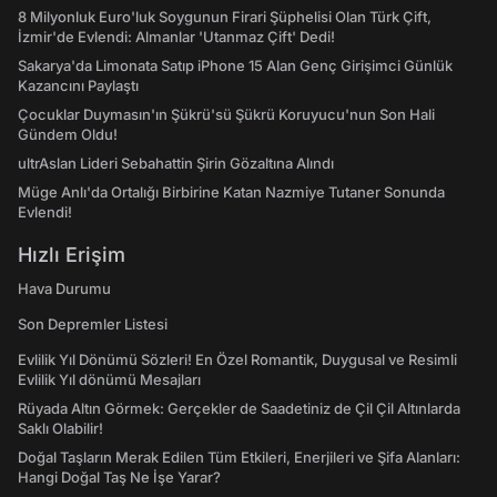
8 Milyonluk Euro'luk Soygunun Firari Şüphelisi Olan Türk Çift,
İzmir'de Evlendi: Almanlar 'Utanmaz Çift' Dedi!
Sakarya'da Limonata Satıp iPhone 15 Alan Genç Girişimci Günlük
Kazancını Paylaştı
Çocuklar Duymasın'ın Şükrü'sü Şükrü Koruyucu'nun Son Hali
Gündem Oldu!
ultrAslan Lideri Sebahattin Şirin Gözaltına Alındı
Müge Anlı'da Ortalığı Birbirine Katan Nazmiye Tutaner Sonunda
Evlendi!
Hızlı Erişim
Hava Durumu
Son Depremler Listesi
Evlilik Yıl Dönümü Sözleri! En Özel Romantik, Duygusal ve Resimli
Evlilik Yıl dönümü Mesajları
Rüyada Altın Görmek: Gerçekler de Saadetiniz de Çil Çil Altınlarda
Saklı Olabilir!
Doğal Taşların Merak Edilen Tüm Etkileri, Enerjileri ve Şifa Alanları:
Hangi Doğal Taş Ne İşe Yarar?