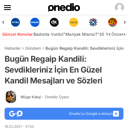
Güncel Konular
Bastonla Vurdu!
"Manyak Mısınız?"
30 Yıl Önce👀
Haberler
Gündem
Bugün Regaip Kandili: Sevdikleriniz İçin E
Bugün Regaip Kandili:
Sevdikleriniz İçin En Güzel
Kandil Mesajları ve Sözleri
Müge Kakşi
- Onedio Üyesi
Onedio’yu Google'a ekleyin
18.02.2021 - 01:50