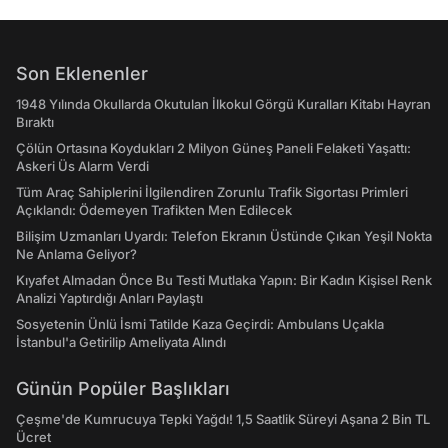
Son Eklenenler
1948 Yılında Okullarda Okutulan İlkokul Görgü Kuralları Kitabı Hayran
Bıraktı
Çölün Ortasına Koydukları 2 Milyon Güneş Paneli Felaketi Yaşattı:
Askeri Üs Alarm Verdi
Tüm Araç Sahiplerini İlgilendiren Zorunlu Trafik Sigortası Primleri
Açıklandı: Ödemeyen Trafikten Men Edilecek
Bilişim Uzmanları Uyardı: Telefon Ekranın Üstünde Çıkan Yeşil Nokta
Ne Anlama Geliyor?
Kıyafet Almadan Önce Bu Testi Mutlaka Yapın: Bir Kadın Kişisel Renk
Analizi Yaptırdığı Anları Paylaştı
Sosyetenin Ünlü İsmi Tatilde Kaza Geçirdi: Ambulans Uçakla
İstanbul'a Getirilip Ameliyata Alındı
Günün Popüler Başlıkları
Çeşme'de Kumrucuya Tepki Yağdı! 1,5 Saatlik Süreyi Aşana 2 Bin TL
Ücret