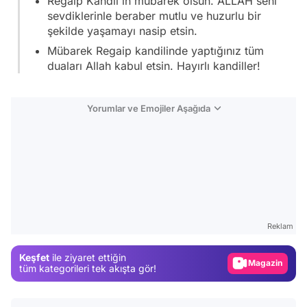
Regaip Kandil'in mübarek olsun. ALLAH seni
sevdiklerinle beraber mutlu ve huzurlu bir
şekilde yaşamayı nasip etsin.
Mübarek Regaip kandilinde yaptığınız tüm
duaları Allah kabul etsin. Hayırlı kandiller!
Yorumlar ve Emojiler Aşağıda
Video
Test
Reklam
Gündem
Keşfet
ile ziyaret ettiğin
Magazin
tüm kategorileri tek akışta gör!
Video