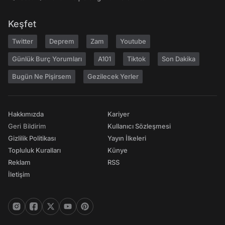
Keşfet
Twitter
Deprem
Zam
Youtube
Günlük Burç Yorumları
A101
Tiktok
Son Dakika
Bugün Ne Pişirsem
Gezilecek Yerler
Hakkımızda
Kariyer
Geri Bildirim
Kullanıcı Sözleşmesi
Gizlilik Politikası
Yayın İlkeleri
Topluluk Kuralları
Künye
Reklam
RSS
İletişim