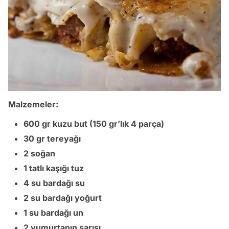
Malzemeler:
600 gr kuzu but (150 gr’lık 4 parça)
30 gr tereyağı
2 soğan
1 tatlı kaşığı tuz
4 su bardağı su
2 su bardağı yoğurt
1 su bardağı un
2 yumurtanın sarısı