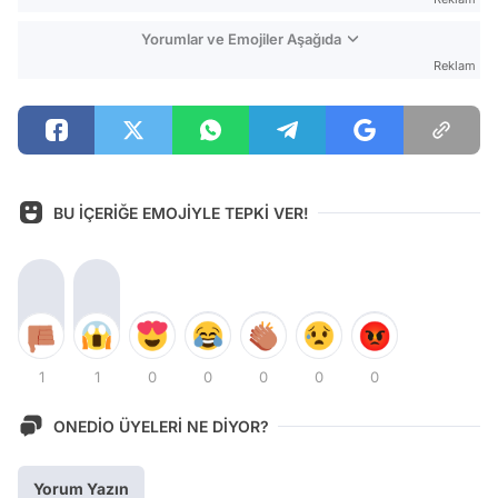
Yorumlar ve Emojiler Aşağıda
Reklam
BU İÇERİĞE EMOJİYLE TEPKİ VER!
1
1
0
0
0
0
0
ONEDİO ÜYELERİ NE DİYOR?
Yorum Yazın