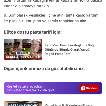
üzerini örtün ve kapağını tekrar kapatarak 10-15 dakika
kadar dinlenmeye bırakın.
9. Son olarak yeşillikleri içine atın, tahta kaşık yardımı
ile pilavınızı karıştırın ve servis tabaklarına alın.
Bütçe dostu pasta tarifi için:
Feriha'nın Emir Sarrafoğlu'na Doğum
Gününde Sürpriz Olarak Yaptığı
Reçelli Pasta Tarifi
Diğer içeriklerimize de göz atabilirsiniz:
Video
Test
Keşfet
ile ziyaret ettiğin
Gündem
tüm kategorileri tek akışta gör!
Magazin
Video
Yemeklerle İlgili Yaptıkları Efsane