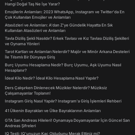
Hangi Doğal Taş Ne İşe Yarar?
Emojilerin Anlamları: 2023 WhatsApp, Instagram ve Twitter'da En
Çok Kullanılan Emojiler ve Anlamları
Atasözleri ve Anlamları: A'dan Z'ye Gündelik Hayatta En Sık
Kullanılan Atasözleri ve Anlamları
Tavla Diziliş Şekli Nasıldır? Erkek Tavlası ve Kız Tavlası Diziliş Şekilleri
ve Oynama Yönleri
Tarot Kartları ve Anlamları Nelerdir? Majör ve Minör Arkana Desteleri
İle Tılsımlı Bir Dünyaya Giriş
Burç Uyumu Hesaplama Nedir? Burç Uyumu, Aşk Uyumu Nasıl
Hesaplanır?
İdeal Kilo Nedir? İdeal Kilo Hesaplama Nasıl Yapılır?
Ders Çalışırken Dinlenecek Müzikler Nelerdir? Müziksiz
Çalışamayanlar Toplanın!
Instagram Giriş Nasıl Yapılır? Instagram'a Giriş İşlemleri Rehberi
41 Ülkenin Bayrakları ve Ülke Bayraklarının Anlamları
GTA San Andreas Hileleri! Oynamaya Doyamayanlar İçin Güncel San
Andreas Şifreleri
IQ Testi: IQ'unuzun Kaç Olduğunu Merak Ettiniz mi?