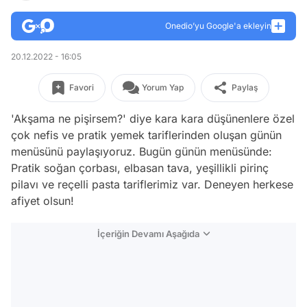
Onedio’yu Google'a ekleyin
20.12.2022 - 16:05
Favori
Yorum Yap
Paylaş
'Akşama ne pişirsem?' diye kara kara düşünenlere özel
çok nefis ve pratik yemek tariflerinden oluşan günün
menüsünü paylaşıyoruz. Bugün günün menüsünde:
Pratik soğan çorbası, elbasan tava, yeşillikli pirinç
pilavı ve reçelli pasta tariflerimiz var. Deneyen herkese
afiyet olsun!
İçeriğin Devamı Aşağıda