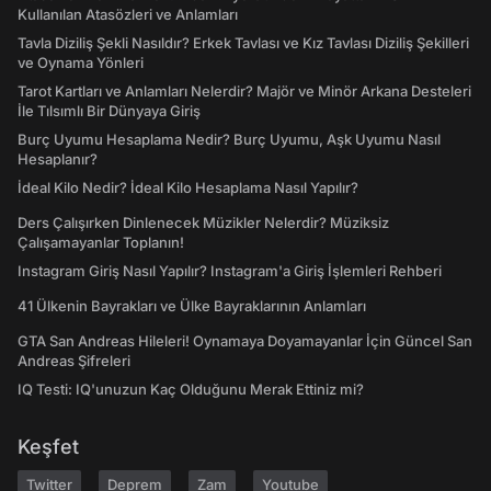
Kullanılan Atasözleri ve Anlamları
Tavla Diziliş Şekli Nasıldır? Erkek Tavlası ve Kız Tavlası Diziliş Şekilleri
ve Oynama Yönleri
Tarot Kartları ve Anlamları Nelerdir? Majör ve Minör Arkana Desteleri
İle Tılsımlı Bir Dünyaya Giriş
Burç Uyumu Hesaplama Nedir? Burç Uyumu, Aşk Uyumu Nasıl
Hesaplanır?
İdeal Kilo Nedir? İdeal Kilo Hesaplama Nasıl Yapılır?
Ders Çalışırken Dinlenecek Müzikler Nelerdir? Müziksiz
Çalışamayanlar Toplanın!
Instagram Giriş Nasıl Yapılır? Instagram'a Giriş İşlemleri Rehberi
41 Ülkenin Bayrakları ve Ülke Bayraklarının Anlamları
GTA San Andreas Hileleri! Oynamaya Doyamayanlar İçin Güncel San
Andreas Şifreleri
IQ Testi: IQ'unuzun Kaç Olduğunu Merak Ettiniz mi?
Keşfet
Twitter
Deprem
Zam
Youtube