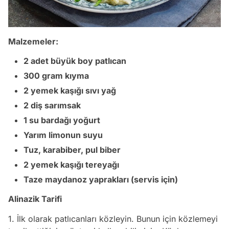
Malzemeler:
2 adet büyük boy patlıcan
300 gram kıyma
2 yemek kaşığı sıvı yağ
2 diş sarımsak
1 su bardağı yoğurt
Yarım limonun suyu
Tuz, karabiber, pul biber
2 yemek kaşığı tereyağı
Taze maydanoz yaprakları (servis için)
Alinazik Tarifi
1. İlk olarak patlıcanları közleyin. Bunun için közlemeyi