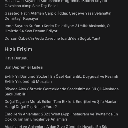
Hasan Can Kaya’nın Konuşanlar Programına Katılan Seyirci
Gözaltına Alınıp Sınır Dışı Edildi
Gazeteci Fatih Atik'ten Çarpıcı İddia: Çerçeve Yasa Selahattin
Demirtaş'ı Kapsıyor
İçme Suyuna Kur'an-ı Kerim Dinletiliyor: 31 Yıllık Alışkanlık, O
İlimizde 24 Saat Devam Ediyor
Dursun Özbek'in Veda Davetine Icardi'den Soğuk Yanıt
Hızlı Erişim
Hava Durumu
Son Depremler Listesi
Evlilik Yıl Dönümü Sözleri! En Özel Romantik, Duygusal ve Resimli
Evlilik Yıl dönümü Mesajları
Rüyada Altın Görmek: Gerçekler de Saadetiniz de Çil Çil Altınlarda
Saklı Olabilir!
Doğal Taşların Merak Edilen Tüm Etkileri, Enerjileri ve Şifa Alanları:
Hangi Doğal Taş Ne İşe Yarar?
Emojilerin Anlamları: 2023 WhatsApp, Instagram ve Twitter'da En
Çok Kullanılan Emojiler ve Anlamları
Atasözleri ve Anlamları: A'dan Z'ye Gündelik Hayatta En Sık