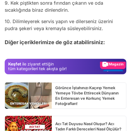
9. Kek piştikten sonra fırından çıkarın ve oda
sıcaklığında biraz dinlendirin.
10. Dilimleyerek servis yapın ve dilerseniz üzerini
pudra şekeri veya kremayla süsleyebilirsiniz.
Video
Test
Diğer içeriklerimize de göz atabilirsiniz:
Gündem
Magazin
Keşfet
ile ziyaret ettiğin
Video
tüm kategorileri tek akışta gör!
Test
Görünce İştahınızı Kaçırıp Yemek
Yemeye Tövbe Ettirecek Dünyanın
En Enteresan ve Korkunç Yemek
Fotoğrafları!
Acı Tat Duyusu Nasıl Oluşur? Acı
Tadın Farklı Dereceleri Nasıl Ölçülür?