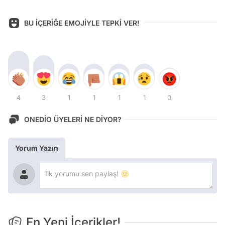
BU İÇERİĞE EMOJİYLE TEPKİ VER!
4
3
1
1
1
1
0
ONEDİO ÜYELERİ NE DİYOR?
Yorum Yazın
En Yeni İçerikler!