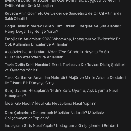
Evlilik Yıl Dönümü Sözleri! En Özel Romantik, Duygusal ve Resimli
Evlilik Yıl dönümü Mesajları
Rüyada Altın Görmek: Gerçekler de Saadetiniz de Çil Çil Altınlarda
Saklı Olabilir!
Doğal Taşların Merak Edilen Tüm Etkileri, Enerjileri ve Şifa Alanları:
Hangi Doğal Taş Ne İşe Yarar?
Emojilerin Anlamları: 2023 WhatsApp, Instagram ve Twitter'da En
Çok Kullanılan Emojiler ve Anlamları
Atasözleri ve Anlamları: A'dan Z'ye Gündelik Hayatta En Sık
Kullanılan Atasözleri ve Anlamları
Tavla Diziliş Şekli Nasıldır? Erkek Tavlası ve Kız Tavlası Diziliş Şekilleri
ve Oynama Yönleri
Tarot Kartları ve Anlamları Nelerdir? Majör ve Minör Arkana Desteleri
İle Tılsımlı Bir Dünyaya Giriş
Burç Uyumu Hesaplama Nedir? Burç Uyumu, Aşk Uyumu Nasıl
Hesaplanır?
İdeal Kilo Nedir? İdeal Kilo Hesaplama Nasıl Yapılır?
Ders Çalışırken Dinlenecek Müzikler Nelerdir? Müziksiz
Çalışamayanlar Toplanın!
Instagram Giriş Nasıl Yapılır? Instagram'a Giriş İşlemleri Rehberi