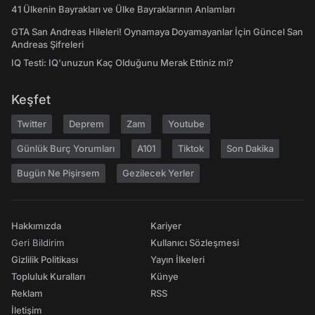
41 Ülkenin Bayrakları ve Ülke Bayraklarının Anlamları
GTA San Andreas Hileleri! Oynamaya Doyamayanlar İçin Güncel San
Andreas Şifreleri
IQ Testi: IQ'unuzun Kaç Olduğunu Merak Ettiniz mi?
Keşfet
Twitter
Deprem
Zam
Youtube
Günlük Burç Yorumları
A101
Tiktok
Son Dakika
Bugün Ne Pişirsem
Gezilecek Yerler
Hakkımızda
Kariyer
Geri Bildirim
Kullanıcı Sözleşmesi
Gizlilik Politikası
Yayın İlkeleri
Topluluk Kuralları
Künye
Reklam
RSS
İletişim