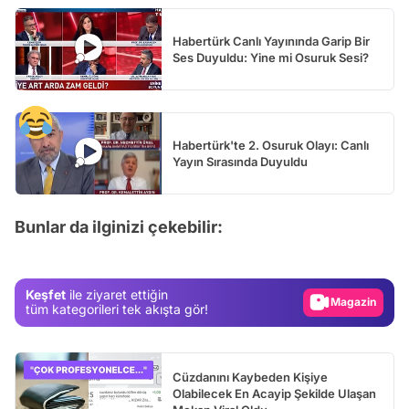
Habertürk Canlı Yayınında Garip Bir
Ses Duyuldu: Yine mi Osuruk Sesi?
Habertürk'te 2. Osuruk Olayı: Canlı
Yayın Sırasında Duyuldu
Video
Test
Bunlar da ilginizi çekebilir:
Gündem
Magazin
Keşfet
ile ziyaret ettiğin
Video
tüm kategorileri tek akışta gör!
Test
Cüzdanını Kaybeden Kişiye
Olabilecek En Acayip Şekilde Ulaşan