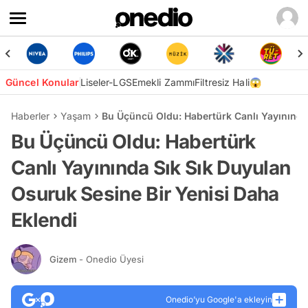
Güncel Konular
Liseler-LGS
Emekli Zammı
Filtresiz Hali😱
Haberler
Yaşam
Bu Üçüncü Oldu: Habertürk Canlı Yayınında 
Bu Üçüncü Oldu: Habertürk
Canlı Yayınında Sık Sık Duyulan
Osuruk Sesine Bir Yenisi Daha
Eklendi
Gizem
- Onedio Üyesi
Onedio’yu Google'a ekleyin