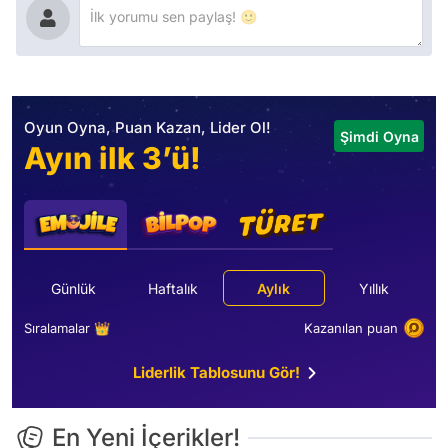
Oyun Oyna, Puan Kazan, Lider Ol!
Şimdi Oyna
Ayın ilk 3’ü!
Günlük
Haftalık
Aylık
Yıllık
Sıralamalar 👑
Kazanılan puan
Liderlik Tablosunu Gör!
En Yeni İçerikler!