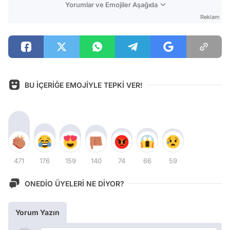
Yorumlar ve Emojiler Aşağıda
Reklam
BU İÇERİĞE EMOJİYLE TEPKİ VER!
471
176
159
140
74
66
59
ONEDİO ÜYELERİ NE DİYOR?
Yorum Yazın