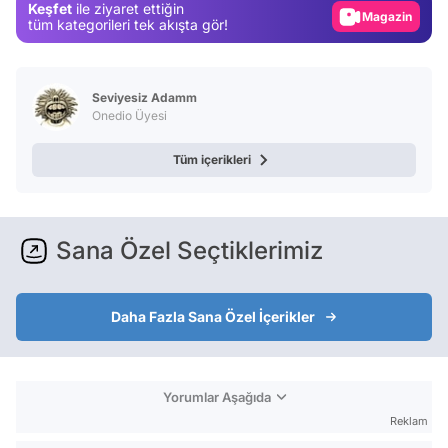
Keşfet
ile ziyaret ettiğin
Video
tüm kategorileri tek akışta gör!
Test
Seviyesiz Adamm
Onedio Üyesi
Tüm içerikleri
Sana Özel Seçtiklerimiz
Daha Fazla Sana Özel İçerikler
Yorumlar Aşağıda
Reklam