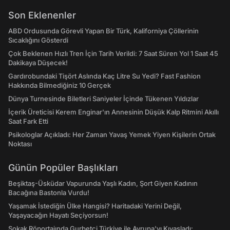
Son Eklenenler
ABD Ordusunda Görevli Yapan Bir Türk, Kaliforniya Çöllerinin
Sıcaklığını Gösterdi
Çok Beklenen Hızlı Tren İçin Tarih Verildi: 7 Saat Süren Yol 1 Saat 45
Dakikaya Düşecek!
Gardırobundaki Tişört Aslında Kaç Litre Su Yedi? Fast Fashion
Hakkında Bilmediğiniz 10 Gerçek
Dünya Turnesinde Biletleri Saniyeler İçinde Tükenen Yıldızlar
İçerik Üreticisi Kerem Enginar'ın Annesinin Düşük Kalp Ritmini Akıllı
Saat Fark Etti
Psikologlar Açıkladı: Her Zaman Yavaş Yemek Yiyen Kişilerin Ortak
Noktası
Günün Popüler Başlıkları
Beşiktaş-Üsküdar Vapurunda Yaşlı Kadın, Şort Giyen Kadının
Bacağına Bastonla Vurdu!
Yaşamak İstediğin Ülke Hangisi? Haritadaki Yerini Değil,
Yaşayacağın Hayatı Seçiyorsun!
Sokak Röportajında Gurbetçi Türkiye ile Avrupa'yı Kıyasladı: