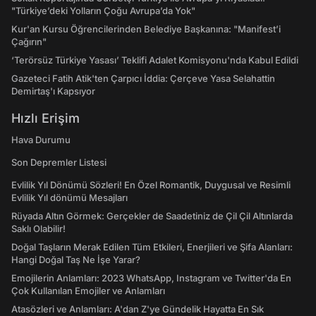
"Türkiye’deki Yolların Çoğu Avrupa’da Yok"
Kur'an Kursu Öğrencilerinden Belediye Başkanına: "Manifest’i
Çağırın"
‘Terörsüz Türkiye Yasası’ Teklifi Adalet Komisyonu'nda Kabul Edildi
Gazeteci Fatih Atik'ten Çarpıcı İddia: Çerçeve Yasa Selahattin
Demirtaş'ı Kapsıyor
Hızlı Erişim
Hava Durumu
Son Depremler Listesi
Evlilik Yıl Dönümü Sözleri! En Özel Romantik, Duygusal ve Resimli
Evlilik Yıl dönümü Mesajları
Rüyada Altın Görmek: Gerçekler de Saadetiniz de Çil Çil Altınlarda
Saklı Olabilir!
Doğal Taşların Merak Edilen Tüm Etkileri, Enerjileri ve Şifa Alanları:
Hangi Doğal Taş Ne İşe Yarar?
Emojilerin Anlamları: 2023 WhatsApp, Instagram ve Twitter'da En
Çok Kullanılan Emojiler ve Anlamları
Atasözleri ve Anlamları: A'dan Z'ye Gündelik Hayatta En Sık