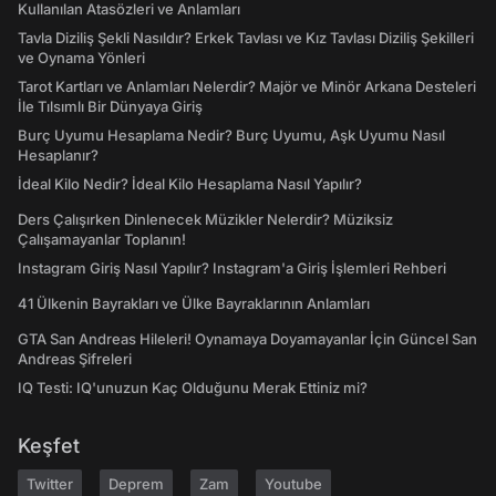
Kullanılan Atasözleri ve Anlamları
Tavla Diziliş Şekli Nasıldır? Erkek Tavlası ve Kız Tavlası Diziliş Şekilleri
ve Oynama Yönleri
Tarot Kartları ve Anlamları Nelerdir? Majör ve Minör Arkana Desteleri
İle Tılsımlı Bir Dünyaya Giriş
Burç Uyumu Hesaplama Nedir? Burç Uyumu, Aşk Uyumu Nasıl
Hesaplanır?
İdeal Kilo Nedir? İdeal Kilo Hesaplama Nasıl Yapılır?
Ders Çalışırken Dinlenecek Müzikler Nelerdir? Müziksiz
Çalışamayanlar Toplanın!
Instagram Giriş Nasıl Yapılır? Instagram'a Giriş İşlemleri Rehberi
41 Ülkenin Bayrakları ve Ülke Bayraklarının Anlamları
GTA San Andreas Hileleri! Oynamaya Doyamayanlar İçin Güncel San
Andreas Şifreleri
IQ Testi: IQ'unuzun Kaç Olduğunu Merak Ettiniz mi?
Keşfet
Twitter
Deprem
Zam
Youtube