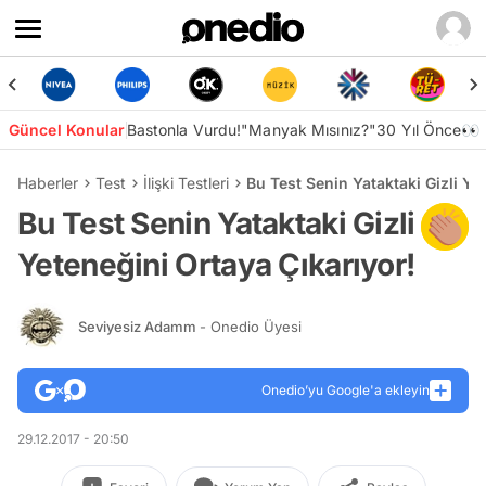
Güncel Konular
Bastonla Vurdu!
"Manyak Mısınız?"
30 Yıl Önce👀
Haberler
Test
İlişki Testleri
Bu Test Senin Yataktaki Gizli Ye
Bu Test Senin Yataktaki Gizli
Yeteneğini Ortaya Çıkarıyor!
Seviyesiz Adamm
- Onedio Üyesi
Onedio’yu Google'a ekleyin
29.12.2017 - 20:50