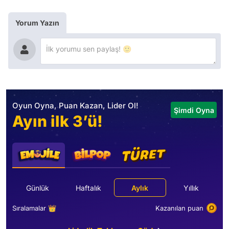
Yorum Yazın
Oyun Oyna, Puan Kazan, Lider Ol!
Şimdi Oyna
Ayın ilk 3’ü!
Günlük
Haftalık
Aylık
Yıllık
Sıralamalar 👑
Kazanılan puan