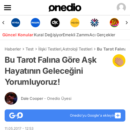
Güncel Konular
Kural Değişiyor
Emekli Zammı
Acı Gerçekler
Haberler
Test
İlişki Testleri
,
Astroloji Testleri
Bu Tarot Falına
Bu Tarot Falına Göre Aşk
Hayatının Geleceğini
Yorumluyoruz!
Dale Cooper
- Onedio Üyesi
Onedio’yu Google'a ekleyin
11.05.2017 - 12:53