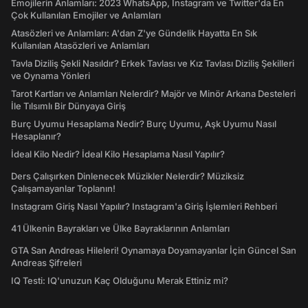
Emojilerin Anlamları: 2023 WhatsApp, Instagram ve Twitter'da En
Çok Kullanılan Emojiler ve Anlamları
Atasözleri ve Anlamları: A'dan Z'ye Gündelik Hayatta En Sık
Kullanılan Atasözleri ve Anlamları
Tavla Diziliş Şekli Nasıldır? Erkek Tavlası ve Kız Tavlası Diziliş Şekilleri
ve Oynama Yönleri
Tarot Kartları ve Anlamları Nelerdir? Majör ve Minör Arkana Desteleri
İle Tılsımlı Bir Dünyaya Giriş
Burç Uyumu Hesaplama Nedir? Burç Uyumu, Aşk Uyumu Nasıl
Hesaplanır?
İdeal Kilo Nedir? İdeal Kilo Hesaplama Nasıl Yapılır?
Ders Çalışırken Dinlenecek Müzikler Nelerdir? Müziksiz
Çalışamayanlar Toplanın!
Instagram Giriş Nasıl Yapılır? Instagram'a Giriş İşlemleri Rehberi
41 Ülkenin Bayrakları ve Ülke Bayraklarının Anlamları
GTA San Andreas Hileleri! Oynamaya Doyamayanlar İçin Güncel San
Andreas Şifreleri
IQ Testi: IQ'unuzun Kaç Olduğunu Merak Ettiniz mi?