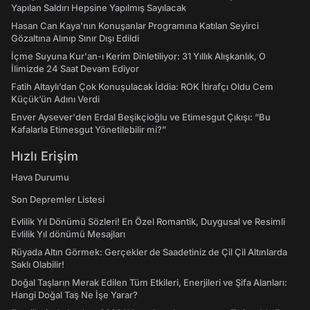
Yapılan Saldırı Hepsine Yapılmış Sayılacak
Hasan Can Kaya’nın Konuşanlar Programına Katılan Seyirci
Gözaltına Alınıp Sınır Dışı Edildi
İçme Suyuna Kur'an-ı Kerim Dinletiliyor: 31 Yıllık Alışkanlık, O
İlimizde 24 Saat Devam Ediyor
Fatih Altaylı’dan Çok Konuşulacak İddia: ROK İtirafçı Oldu Cem
Küçük’ün Adını Verdi
Enver Aysever'den Erdal Beşikçioğlu ve Etimesgut Çıkışı: “Bu
Kafalarla Etimesgut Yönetilebilir mi?”
Hızlı Erişim
Hava Durumu
Son Depremler Listesi
Evlilik Yıl Dönümü Sözleri! En Özel Romantik, Duygusal ve Resimli
Evlilik Yıl dönümü Mesajları
Rüyada Altın Görmek: Gerçekler de Saadetiniz de Çil Çil Altınlarda
Saklı Olabilir!
Doğal Taşların Merak Edilen Tüm Etkileri, Enerjileri ve Şifa Alanları:
Hangi Doğal Taş Ne İşe Yarar?