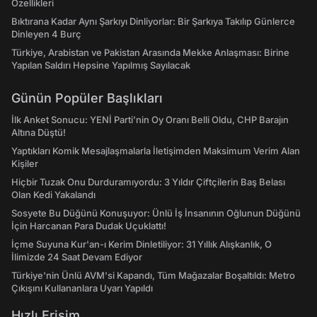
Özellikleri
Bıktırana Kadar Aynı Şarkıyı Dinliyorlar: Bir Şarkıya Takılıp Günlerce
Dinleyen 4 Burç
Türkiye, Arabistan ve Pakistan Arasında Mekke Anlaşması: Birine
Yapılan Saldırı Hepsine Yapılmış Sayılacak
Günün Popüler Başlıkları
İlk Anket Sonucu: YENİ Parti'nin Oy Oranı Belli Oldu, CHP Barajın
Altına Düştü!
Yaptıkları Komik Mesajlaşmalarla İletişimden Maksimum Verim Alan
Kişiler
Hiçbir Tuzak Onu Durduramıyordu: 3 Yıldır Çiftçilerin Baş Belası
Olan Kedi Yakalandı
Sosyete Bu Düğünü Konuşuyor: Ünlü İş İnsanının Oğlunun Düğünü
İçin Harcanan Para Dudak Uçuklattı!
İçme Suyuna Kur'an-ı Kerim Dinletiliyor: 31 Yıllık Alışkanlık, O
İlimizde 24 Saat Devam Ediyor
Türkiye'nin Ünlü AVM'si Kapandı, Tüm Mağazalar Boşaltıldı: Metro
Çıkışını Kullananlara Uyarı Yapıldı
Hızlı Erişim