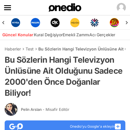
Güncel Konular
Kural Değişiyor
Emekli Zammı
Acı Gerçekler
Haberler
Test
Bu Sözlerin Hangi Televizyon Ünlüsüne Ait O
Bu Sözlerin Hangi Televizyon
Ünlüsüne Ait Olduğunu Sadece
2000'den Önce Doğanlar
Biliyor!
Pelin Arslan
- Misafir Editör
Onedio’yu Google'a ekleyin