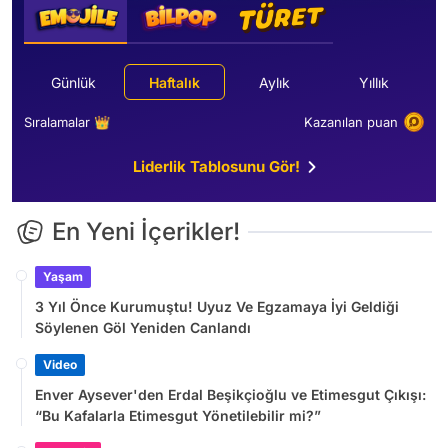
Günlük
Haftalık
Aylık
Yıllık
Sıralamalar 👑
Kazanılan puan
Liderlik Tablosunu Gör!
En Yeni İçerikler!
Yaşam
3 Yıl Önce Kurumuştu! Uyuz Ve Egzamaya İyi Geldiği
Söylenen Göl Yeniden Canlandı
Video
Enver Aysever'den Erdal Beşikçioğlu ve Etimesgut Çıkışı:
“Bu Kafalarla Etimesgut Yönetilebilir mi?”