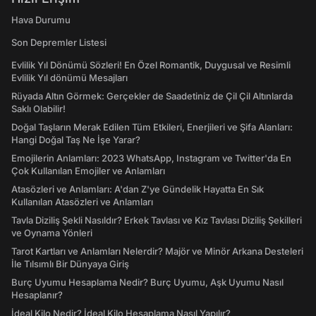
Hava Durumu
Son Depremler Listesi
Evlilik Yıl Dönümü Sözleri! En Özel Romantik, Duygusal ve Resimli
Evlilik Yıl dönümü Mesajları
Rüyada Altın Görmek: Gerçekler de Saadetiniz de Çil Çil Altınlarda
Saklı Olabilir!
Doğal Taşların Merak Edilen Tüm Etkileri, Enerjileri ve Şifa Alanları:
Hangi Doğal Taş Ne İşe Yarar?
Emojilerin Anlamları: 2023 WhatsApp, Instagram ve Twitter'da En
Çok Kullanılan Emojiler ve Anlamları
Atasözleri ve Anlamları: A'dan Z'ye Gündelik Hayatta En Sık
Kullanılan Atasözleri ve Anlamları
Tavla Diziliş Şekli Nasıldır? Erkek Tavlası ve Kız Tavlası Diziliş Şekilleri
ve Oynama Yönleri
Tarot Kartları ve Anlamları Nelerdir? Majör ve Minör Arkana Desteleri
İle Tılsımlı Bir Dünyaya Giriş
Burç Uyumu Hesaplama Nedir? Burç Uyumu, Aşk Uyumu Nasıl
Hesaplanır?
İdeal Kilo Nedir? İdeal Kilo Hesaplama Nasıl Yapılır?