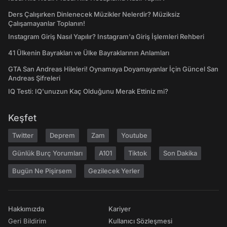
Ders Çalışırken Dinlenecek Müzikler Nelerdir? Müziksiz
Çalışamayanlar Toplanın!
Instagram Giriş Nasıl Yapılır? Instagram'a Giriş İşlemleri Rehberi
41 Ülkenin Bayrakları ve Ülke Bayraklarının Anlamları
GTA San Andreas Hileleri! Oynamaya Doyamayanlar İçin Güncel San
Andreas Şifreleri
IQ Testi: IQ'unuzun Kaç Olduğunu Merak Ettiniz mi?
Keşfet
Twitter
Deprem
Zam
Youtube
Günlük Burç Yorumları
A101
Tiktok
Son Dakika
Bugün Ne Pişirsem
Gezilecek Yerler
Hakkımızda
Kariyer
Geri Bildirim
Kullanıcı Sözleşmesi