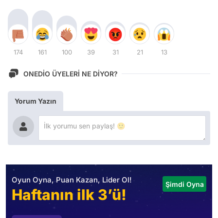
174
161
100
39
31
21
13
ONEDİO ÜYELERİ NE DİYOR?
Yorum Yazın
Oyun Oyna, Puan Kazan, Lider Ol!
Şimdi Oyna
Haftanın ilk 3’ü!