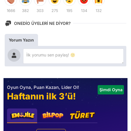
1666
382
303
275
195
134
132
ONEDİO ÜYELERİ NE DİYOR?
Yorum Yazın
Oyun Oyna, Puan Kazan, Lider Ol!
Şimdi Oyna
Haftanın ilk 3’ü!