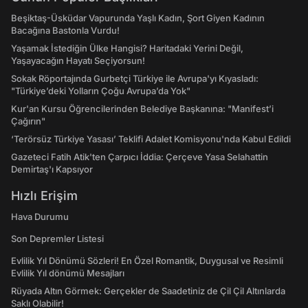
Beşiktaş-Üsküdar Vapurunda Yaşlı Kadın, Şort Giyen Kadının
Bacağına Bastonla Vurdu!
Yaşamak İstediğin Ülke Hangisi? Haritadaki Yerini Değil,
Yaşayacağın Hayatı Seçiyorsun!
Sokak Röportajında Gurbetçi Türkiye ile Avrupa'yı Kıyasladı:
"Türkiye’deki Yolların Çoğu Avrupa’da Yok"
Kur'an Kursu Öğrencilerinden Belediye Başkanına: "Manifest’i
Çağırın"
‘Terörsüz Türkiye Yasası’ Teklifi Adalet Komisyonu'nda Kabul Edildi
Gazeteci Fatih Atik'ten Çarpıcı İddia: Çerçeve Yasa Selahattin
Demirtaş'ı Kapsıyor
Hızlı Erişim
Hava Durumu
Son Depremler Listesi
Evlilik Yıl Dönümü Sözleri! En Özel Romantik, Duygusal ve Resimli
Evlilik Yıl dönümü Mesajları
Rüyada Altın Görmek: Gerçekler de Saadetiniz de Çil Çil Altınlarda
Saklı Olabilir!