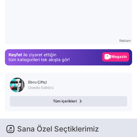
Video
Test
Gündem
Reklam
Magazin
Keşfet
ile ziyaret ettiğin
Video
tüm kategorileri tek akışta gör!
Test
Ebru Çiftçi
Onedio Editörü
Tüm içerikleri
Sana Özel Seçtiklerimiz