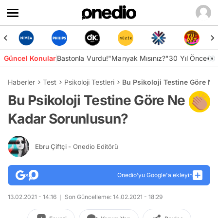
Güncel Konular
Bastonla Vurdu!
"Manyak Mısınız?"
30 Yıl Önce👀
Haberler
Test
Psikoloji Testleri
Bu Psikoloji Testine Göre N
Bu Psikoloji Testine Göre Ne
Kadar Sorunlusun?
Ebru Çiftçi
- Onedio Editörü
Onedio’yu Google'a ekleyin
13.02.2021 - 14:16
Son Güncelleme: 14.02.2021 - 18:29