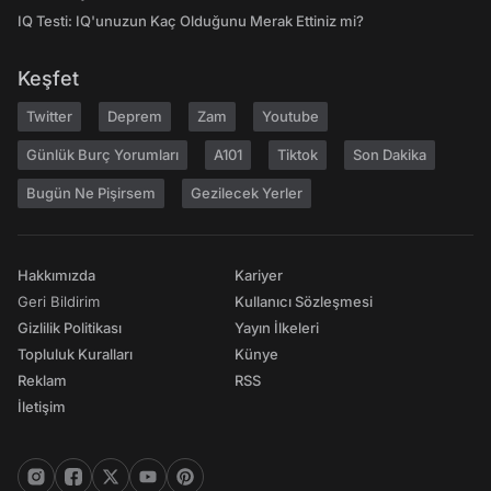
IQ Testi: IQ'unuzun Kaç Olduğunu Merak Ettiniz mi?
Keşfet
Twitter
Deprem
Zam
Youtube
Günlük Burç Yorumları
A101
Tiktok
Son Dakika
Bugün Ne Pişirsem
Gezilecek Yerler
Hakkımızda
Kariyer
Geri Bildirim
Kullanıcı Sözleşmesi
Gizlilik Politikası
Yayın İlkeleri
Topluluk Kuralları
Künye
Reklam
RSS
İletişim