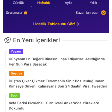
Günlük
Haftalık
Aylık
Yıllık
Sıralamalar 👑
Kazanılan puan
Liderlik Tablosunu Gör!
En Yeni İçerikler!
Yaşam
Dünyanın En Değerli Binasını İnşa Ediyorlar: Açıldığında
Her Gün Para Basacak
Goygoy
Duştan Çıkar Çıkmaz Terlemenin Sinir Bozuculuğundan
Kimseye Güveni Kalmayana Son 24 Saatin Viral Tweetleri
Spor
Vefa Serisi Pickleball Turnuvası Ankara'da Yüreklere
Dokundu