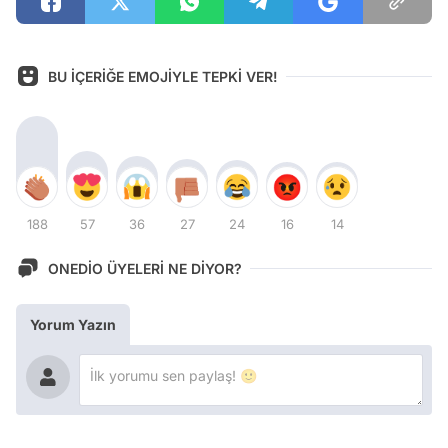
BU İÇERİĞE EMOJİYLE TEPKİ VER!
188
57
36
27
24
16
14
ONEDİO ÜYELERİ NE DİYOR?
Yorum Yazın