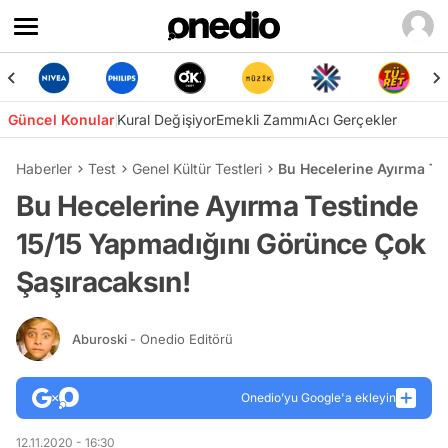
Güncel Konular
Kural Değişiyor
Emekli Zammı
Acı Gerçekler
Haberler
Test
Genel Kültür Testleri
Bu Hecelerine Ayırma Te
Bu Hecelerine Ayırma Testinde
15/15 Yapmadığını Görünce Çok
Şaşıracaksın!
Aburoski
- Onedio Editörü
Onedio’yu Google'a ekleyin
12.11.2020 - 16:30