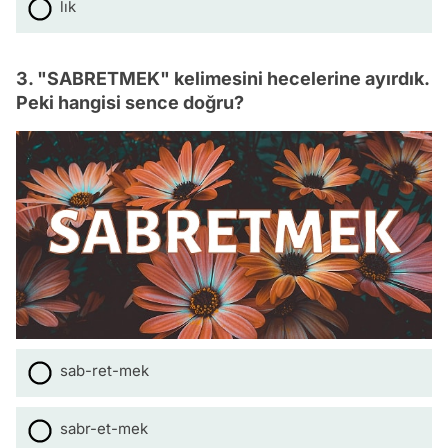
lık
3. "SABRETMEK" kelimesini hecelerine ayırdık.
Peki hangisi sence doğru?
sab-ret-mek
sabr-et-mek