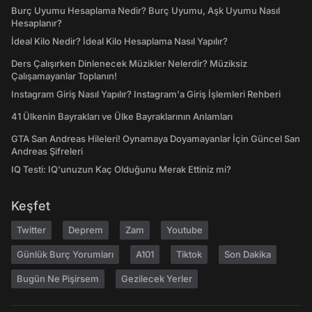
Burç Uyumu Hesaplama Nedir? Burç Uyumu, Aşk Uyumu Nasıl
Hesaplanır?
İdeal Kilo Nedir? İdeal Kilo Hesaplama Nasıl Yapılır?
Ders Çalışırken Dinlenecek Müzikler Nelerdir? Müziksiz
Çalışamayanlar Toplanın!
Instagram Giriş Nasıl Yapılır? Instagram'a Giriş İşlemleri Rehberi
41 Ülkenin Bayrakları ve Ülke Bayraklarının Anlamları
GTA San Andreas Hileleri! Oynamaya Doyamayanlar İçin Güncel San
Andreas Şifreleri
IQ Testi: IQ'unuzun Kaç Olduğunu Merak Ettiniz mi?
Keşfet
Twitter
Deprem
Zam
Youtube
Günlük Burç Yorumları
A101
Tiktok
Son Dakika
Bugün Ne Pişirsem
Gezilecek Yerler