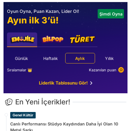
Oyun Oyna, Puan Kazan, Lider Ol!
Şimdi Oyna
Ayın ilk 3’ü!
Günlük
Haftalık
Aylık
Yıllık
Sıralamalar 👑
Kazanılan puan
Liderlik Tablosunu Gör!
En Yeni İçerikler!
Genel Kültür
Canlı Performansı Stüdyo Kaydından Daha İyi Olan 10
Metal Şarkı