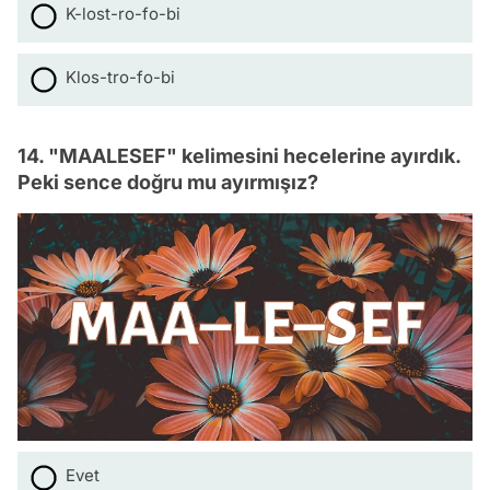
K-lost-ro-fo-bi
Klos-tro-fo-bi
14. "MAALESEF" kelimesini hecelerine ayırdık.
Peki sence doğru mu ayırmışız?
Evet