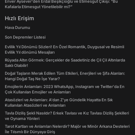
Enver Aysever'den Erdal Beşikçioğlu ve Etimesgut Çıkışı: “Bu
Kafalarla Etimesgut Yönetilebilir mi?”
Hızlı Erişim
Hava Durumu
Son Depremler Listesi
Evlilik Yıl Dönümü Sözleri! En Özel Romantik, Duygusal ve Resimli
Evlilik Yıl dönümü Mesajları
Rüyada Altın Görmek: Gerçekler de Saadetiniz de Çil Çil Altınlarda
Saklı Olabilir!
Doğal Taşların Merak Edilen Tüm Etkileri, Enerjileri ve Şifa Alanları:
Hangi Doğal Taş Ne İşe Yarar?
Emojilerin Anlamları: 2023 WhatsApp, Instagram ve Twitter'da En
Çok Kullanılan Emojiler ve Anlamları
Atasözleri ve Anlamları: A'dan Z'ye Gündelik Hayatta En Sık
Kullanılan Atasözleri ve Anlamları
Tavla Diziliş Şekli Nasıldır? Erkek Tavlası ve Kız Tavlası Diziliş Şekilleri
ve Oynama Yönleri
Tarot Kartları ve Anlamları Nelerdir? Majör ve Minör Arkana Desteleri
İle Tılsımlı Bir Dünyaya Giriş