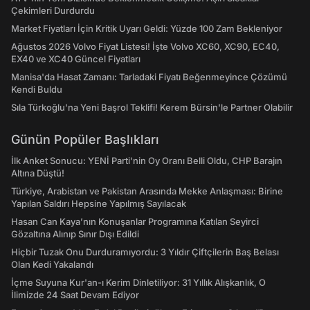
Çekimleri Durdurdu
Market Fiyatları İçin Kritik Uyarı Geldi: Yüzde 100 Zam Bekleniyor
Ağustos 2026 Volvo Fiyat Listesi! İşte Volvo XC60, XC90, EC40,
EX40 ve XC40 Güncel Fiyatları
Manisa'da Hasat Zamanı: Tarladaki Fiyatı Beğenmeyince Çözümü
Kendi Buldu
Sıla Türkoğlu'na Yeni Başrol Teklifi! Kerem Bürsin'le Partner Olabilir
Günün Popüler Başlıkları
İlk Anket Sonucu: YENİ Parti'nin Oy Oranı Belli Oldu, CHP Barajın
Altına Düştü!
Türkiye, Arabistan ve Pakistan Arasında Mekke Anlaşması: Birine
Yapılan Saldırı Hepsine Yapılmış Sayılacak
Hasan Can Kaya’nın Konuşanlar Programına Katılan Seyirci
Gözaltına Alınıp Sınır Dışı Edildi
Hiçbir Tuzak Onu Durduramıyordu: 3 Yıldır Çiftçilerin Baş Belası
Olan Kedi Yakalandı
İçme Suyuna Kur'an-ı Kerim Dinletiliyor: 31 Yıllık Alışkanlık, O
İlimizde 24 Saat Devam Ediyor