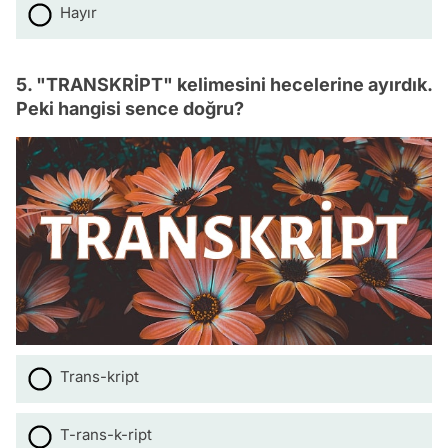
Hayır
5. "TRANSKRİPT" kelimesini hecelerine ayırdık.
Peki hangisi sence doğru?
Trans-kript
T-rans-k-ript