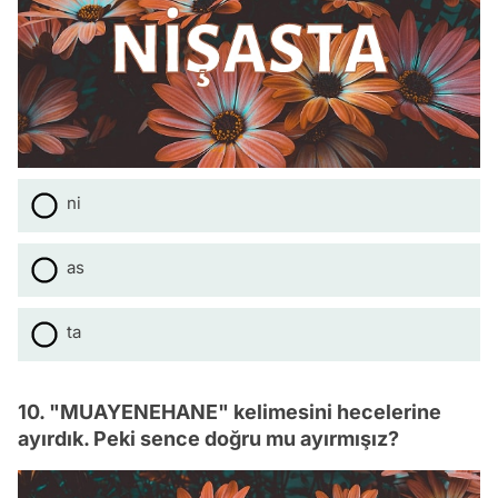
ni
as
ta
10. "MUAYENEHANE" kelimesini hecelerine
ayırdık. Peki sence doğru mu ayırmışız?