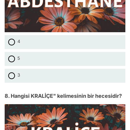
4
5
3
8. Hangisi KRALİÇE" kelimesinin bir hecesidir?