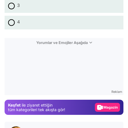
3
4
Yorumlar ve Emojiler Aşağıda
Video
Test
Gündem
Reklam
Magazin
Keşfet
ile ziyaret ettiğin
Video
tüm kategorileri tek akışta gör!
Test