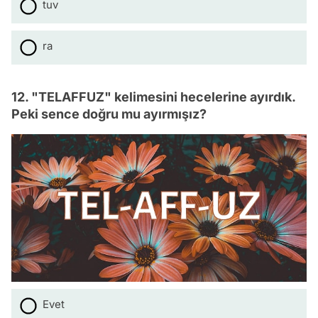
tuv
ra
12. "TELAFFUZ" kelimesini hecelerine ayırdık.
Peki sence doğru mu ayırmışız?
Evet