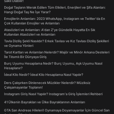
Saklı Olabilir!
Doğal Taşların Merak Edilen Tüm Etkileri, Enerjileri ve Şifa Alanları:
Hangi Doğal Taş Ne İşe Yarar?
Emojilerin Anlamları: 2023 WhatsApp, Instagram ve Twitter'da En
Çok Kullanılan Emojiler ve Anlamları
Atasözleri ve Anlamları: A'dan Z'ye Gündelik Hayatta En Sık
Kullanılan Atasözleri ve Anlamları
Tavla Diziliş Şekli Nasıldır? Erkek Tavlası ve Kız Tavlası Diziliş Şekilleri
ve Oynama Yönleri
Tarot Kartları ve Anlamları Nelerdir? Majör ve Minör Arkana Desteleri
İle Tılsımlı Bir Dünyaya Giriş
Burç Uyumu Hesaplama Nedir? Burç Uyumu, Aşk Uyumu Nasıl
Hesaplanır?
İdeal Kilo Nedir? İdeal Kilo Hesaplama Nasıl Yapılır?
Ders Çalışırken Dinlenecek Müzikler Nelerdir? Müziksiz
Çalışamayanlar Toplanın!
Instagram Giriş Nasıl Yapılır? Instagram'a Giriş İşlemleri Rehberi
41 Ülkenin Bayrakları ve Ülke Bayraklarının Anlamları
GTA San Andreas Hileleri! Oynamaya Doyamayanlar İçin Güncel San