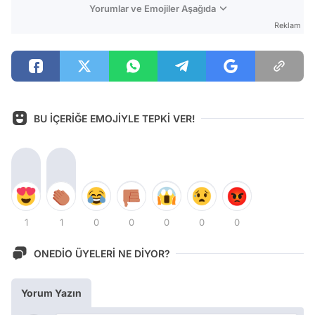
Yorumlar ve Emojiler Aşağıda
Reklam
BU İÇERİĞE EMOJİYLE TEPKİ VER!
1
1
0
0
0
0
0
ONEDİO ÜYELERİ NE DİYOR?
Yorum Yazın