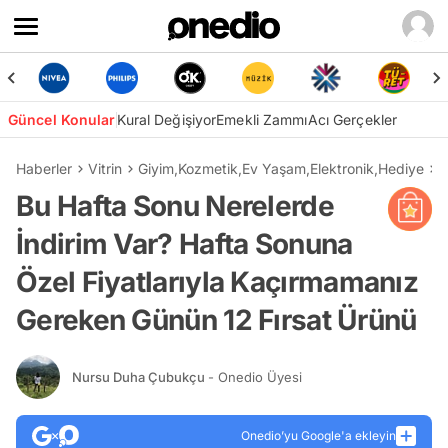
Güncel Konular
Kural Değişiyor
Emekli Zammı
Acı Gerçekler
Haberler
Vitrin
Giyim
,
Kozmetik
,
Ev Yaşam
,
Elektronik
,
Hediye
B
Bu Hafta Sonu Nerelerde
İndirim Var? Hafta Sonuna
Özel Fiyatlarıyla Kaçırmamanız
Gereken Günün 12 Fırsat Ürünü
Nursu Duha Çubukçu
- Onedio Üyesi
Onedio’yu Google'a ekleyin