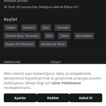
Andreas Şifreleri
IQ Testi: IQ'unuzun Kaç Olduğunu Merak Ettiniz mi?
Keşfet
Twitter
Deprem
Zam
Youtube
Günlük Burç Yorumları
A101
Tiktok
Son Dakika
Bugün Ne Pişirsem
Gezilecek Yerler
Hakkımızda
Kariyer
Geri Bildirim
Kullanıcı Sözleşmesi
Gizlilik Politikası
Yayın İlkeleri
Topluluk Kuralları
Künye
Reklam
RSS
İletişim