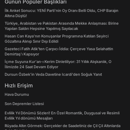
Günün Popüler Başlıkları
İlk Anket Sonucu: YENİ Parti'nin Oy Oranı Belli Oldu, CHP Barajın
Altına Düştü!
Türkiye, Arabistan ve Pakistan Arasında Mekke Anlaşması: Birine
Yapılan Saldırı Hepsine Yapılmış Sayılacak
Hasan Can Kaya’nın Konuşanlar Programına Katılan Seyirci
Gözaltına Alınıp Sınır Dışı Edildi
Gazeteci Fatih Atik'ten Çarpıcı İddia: Çerçeve Yasa Selahattin
Demirtaş'ı Kapsıyor
İçme Suyuna Kur'an-ı Kerim Dinletiliyor: 31 Yıllık Alışkanlık, O
İlimizde 24 Saat Devam Ediyor
Dursun Özbek'in Veda Davetine Icardi'den Soğuk Yanıt
Hızlı Erişim
Hava Durumu
Son Depremler Listesi
Evlilik Yıl Dönümü Sözleri! En Özel Romantik, Duygusal ve Resimli
Evlilik Yıl dönümü Mesajları
Rüyada Altın Görmek: Gerçekler de Saadetiniz de Çil Çil Altınlarda