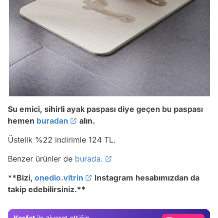
Su emici, sihirli ayak paspası diye geçen bu paspası
hemen
buradan
alın.
Üstelik %22 indirimle 124 TL.
Video
Benzer ürünler de
burada.
Test
**
Bizi,
onedio.vitrin
Instagram hesabımızdan da
takip edebilirsiniz.
**
Gündem
Magazin
Keşfet
ile ziyaret ettiğin