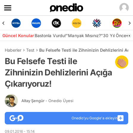
Güncel Konular
Bastonla Vurdu!
"Manyak Mısınız?"
30 Yıl Önce👀
Haberler
Test
Bu Felsefe Testi ile Zihninizin Dehlizlerini Aç
Bu Felsefe Testi ile
Zihninizin Dehlizlerini Açığa
Çıkarıyoruz!
Altay Şengür
- Onedio Üyesi
Onedio’yu Google'a ekleyin
09.01.2016 - 15:14