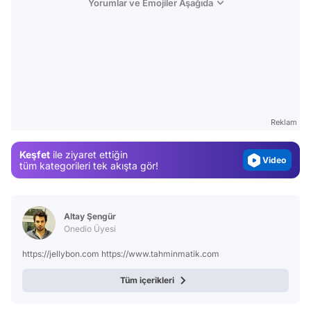
Yorumlar ve Emojiler Aşağıda
Video
Test
Gündem
Reklam
Magazin
Keşfet
ile ziyaret ettiğin
Video
tüm kategorileri tek akışta gör!
Test
Altay Şengür
Onedio Üyesi
https://jellybon.com https://www.tahminmatik.com
Tüm içerikleri