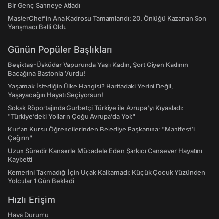
Bir Genç Sahneye Atladı
MasterChef’in Ana Kadrosu Tamamlandı: 20. Önlüğü Kazanan Son
Yarışmacı Belli Oldu
Günün Popüler Başlıkları
Beşiktaş-Üsküdar Vapurunda Yaşlı Kadın, Şort Giyen Kadının
Bacağına Bastonla Vurdu!
Yaşamak İstediğin Ülke Hangisi? Haritadaki Yerini Değil,
Yaşayacağın Hayatı Seçiyorsun!
Sokak Röportajında Gurbetçi Türkiye ile Avrupa'yı Kıyasladı:
"Türkiye’deki Yolların Çoğu Avrupa’da Yok"
Kur'an Kursu Öğrencilerinden Belediye Başkanına: "Manifest’i
Çağırın"
Uzun Süredir Kanserle Mücadele Eden Şarkıcı Cansever Hayatını
Kaybetti
Kemerini Takmadığı İçin Uçak Kalkamadı: Küçük Çocuk Yüzünden
Yolcular 1 Gün Bekledi
Hızlı Erişim
Hava Durumu