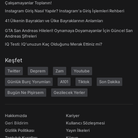
Çalışamayanlar Toplanın!
Instagram Giriş Nasıl Yapılır? Instagram'a Giriş İşlemleri Rehberi
41 Ülkenin Bayrakları ve Ülke Bayraklarının Anlamları
GTA San Andreas Hileleri! Oynamaya Doyamayanlar İçin Güncel San
Andreas Şifreleri
IQ Testi: IQ'unuzun Kaç Olduğunu Merak Ettiniz mi?
Keşfet
Twitter
Deprem
Zam
Youtube
Günlük Burç Yorumları
A101
Tiktok
Son Dakika
Bugün Ne Pişirsem
Gezilecek Yerler
Hakkımızda
Kariyer
Geri Bildirim
Kullanıcı Sözleşmesi
Gizlilik Politikası
Yayın İlkeleri
Topluluk Kuralları
Künye