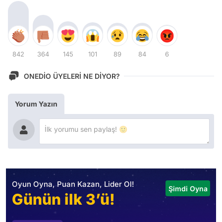
842
364
145
101
89
84
6
ONEDİO ÜYELERİ NE DİYOR?
Yorum Yazın
Oyun Oyna, Puan Kazan, Lider Ol!
Şimdi Oyna
Günün ilk 3’ü!