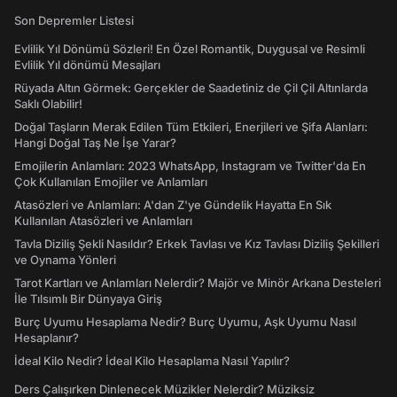
Son Depremler Listesi
Evlilik Yıl Dönümü Sözleri! En Özel Romantik, Duygusal ve Resimli
Evlilik Yıl dönümü Mesajları
Rüyada Altın Görmek: Gerçekler de Saadetiniz de Çil Çil Altınlarda
Saklı Olabilir!
Doğal Taşların Merak Edilen Tüm Etkileri, Enerjileri ve Şifa Alanları:
Hangi Doğal Taş Ne İşe Yarar?
Emojilerin Anlamları: 2023 WhatsApp, Instagram ve Twitter'da En
Çok Kullanılan Emojiler ve Anlamları
Atasözleri ve Anlamları: A'dan Z'ye Gündelik Hayatta En Sık
Kullanılan Atasözleri ve Anlamları
Tavla Diziliş Şekli Nasıldır? Erkek Tavlası ve Kız Tavlası Diziliş Şekilleri
ve Oynama Yönleri
Tarot Kartları ve Anlamları Nelerdir? Majör ve Minör Arkana Desteleri
İle Tılsımlı Bir Dünyaya Giriş
Burç Uyumu Hesaplama Nedir? Burç Uyumu, Aşk Uyumu Nasıl
Hesaplanır?
İdeal Kilo Nedir? İdeal Kilo Hesaplama Nasıl Yapılır?
Ders Çalışırken Dinlenecek Müzikler Nelerdir? Müziksiz