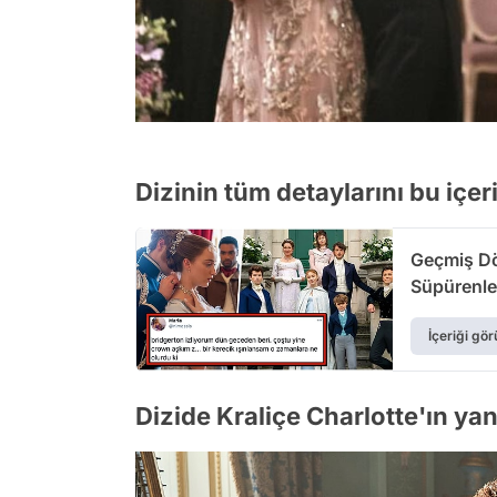
Dizinin tüm detaylarını bu iç
Geçmiş Dö
Süpürenler
İçeriği gör
Dizide Kraliçe Charlotte'ın yanı