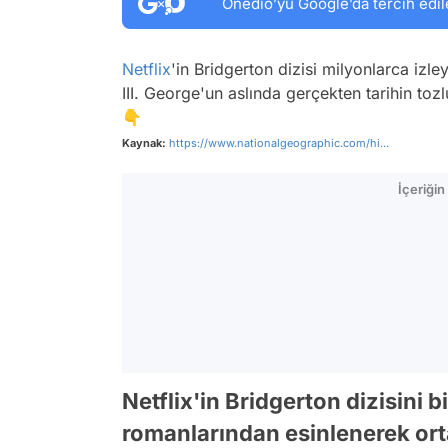
Onedio’yu Google’da tercih edil
Netflix
'in Bridgerton dizisi milyonlarca izle
III. George'un aslında gerçekten tarihin toz
👇
Kaynak:
https://www.nationalgeographic.com/hi...
İçeriği
Netflix'in Bridgerton dizisini 
romanlarından esinlenerek ort