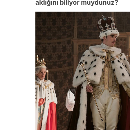
aldığını biliyor muydunuz?