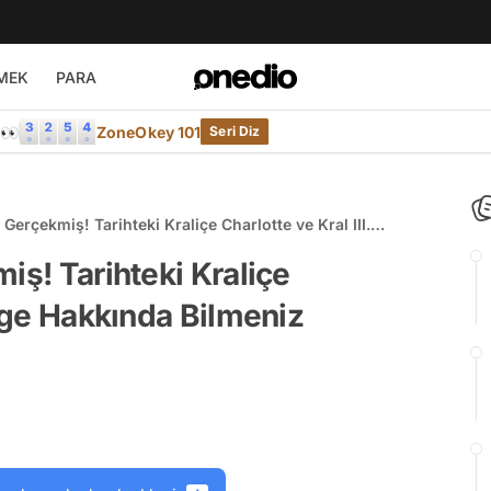
MEK
PARA
e👀
ZoneOkey 101
Seri Diz
 Gerçekmiş! Tarihteki Kraliçe Charlotte ve Kral III.
 Bilmeniz Gerekenler
iş! Tarihteki Kraliçe
orge Hakkında Bilmeniz