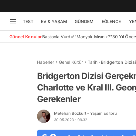
TEST
EV & YAŞAM
GÜNDEM
EĞLENCE
YE
Güncel Konular
Bastonla Vurdu!
"Manyak Mısınız?"
30 Yıl Önc
Haberler
Genel Kültür
Tarih
Bridgerton Dizisi
George Hakkında
Bridgerton Dizisi Gerçekm
Charlotte ve Kral III. Ge
Gerekenler
Metehan Bozkurt
- Yaşam Editörü
30.05.2023 - 09:32