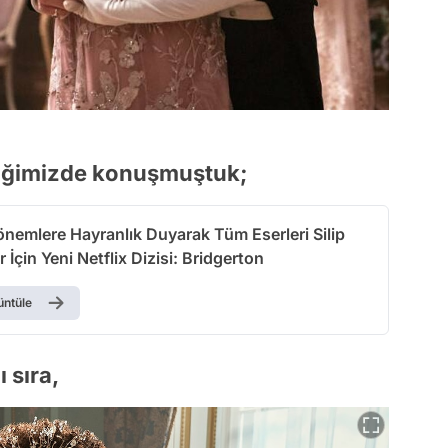
eriğimizde konuşmuştuk;
nemlere Hayranlık Duyarak Tüm Eserleri Silip
 İçin Yeni Netflix Dizisi: Bridgerton
üntüle
 sıra,