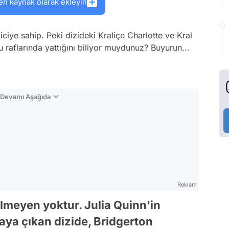
en kaynak olarak ekleyin
yiciye sahip. Peki dizideki Kraliçe Charlotte ve Kral
lu raflarında yattığını biliyor muydunuz? Buyurun...
n Devamı Aşağıda
Reklam
bilmeyen yoktur. Julia Quinn'in
aya çıkan dizide, Bridgerton