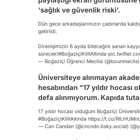
paylaştığı ekran görüntüsüne 
‘sağlık ve güvenlik riski’.
Dün gece arkadaşlarımızın çadırlarda kald
getirildi.
Direnişimizin 6 ayda biteceğini sanan kayyu
sürecek!
#BoğaziçiKilitAltında
pic.twitter.
— Boğaziçi Öğrenci Meclisi (@bounmeclis
Üniversiteye alınmayan akade
hesabından "17 yıldır hocası o
defa alınmıyorum. Kapıda tuta
17 yıldır hocası olduğum Boğaziçi Üniversit
#BoğaziçiKilitAltında
https://t.co/RILHUMn
— Can Candan (@cncndn.bsky.social) (@