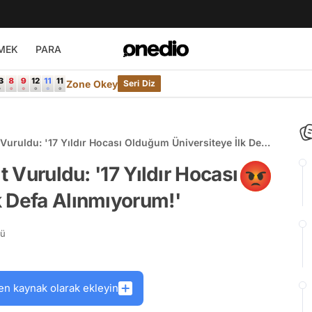
MEK
PARA
Zone Okey
Seri Diz
 Vuruldu: '17 Yıldır Hocası Olduğum Üniversiteye İlk Defa
t Vuruldu: '17 Yıldır Hocası
k Defa Alınmıyorum!'
rü
en kaynak olarak ekleyin