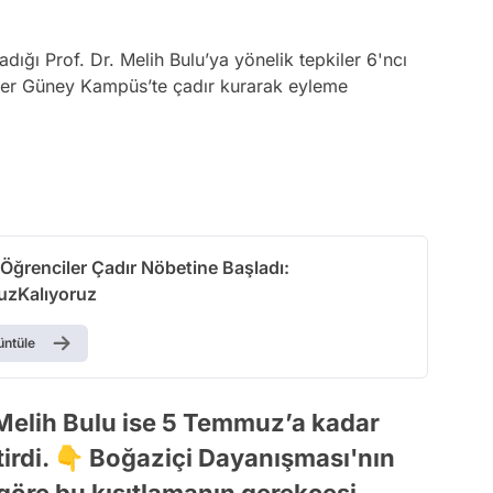
tadığı Prof. Dr. Melih Bulu’ya yönelik tepkiler 6'ncı
ler Güney Kampüs’te çadır kurarak eyleme
 Öğrenciler Çadır Nöbetine Başladı:
uzKalıyoruz
üntüle
Melih Bulu ise 5 Temmuz’a kadar
etirdi. 👇 Boğaziçi Dayanışması'nın