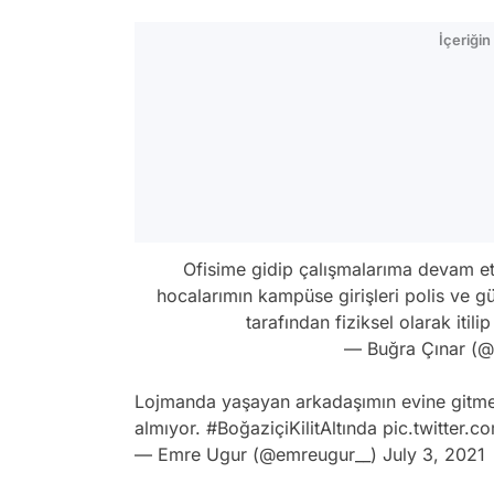
İçeriği
Ofisime gidip çalışmalarıma devam e
hocalarımın kampüse girişleri polis ve gü
tarafından fiziksel olarak itili
— Buğra Çınar (
Lojmanda yaşayan arkadaşımın evine gitmeme 
almıyor.
#BoğaziçiKilitAltında
pic.twitter
— Emre Ugur (@emreugur__)
July 3, 2021