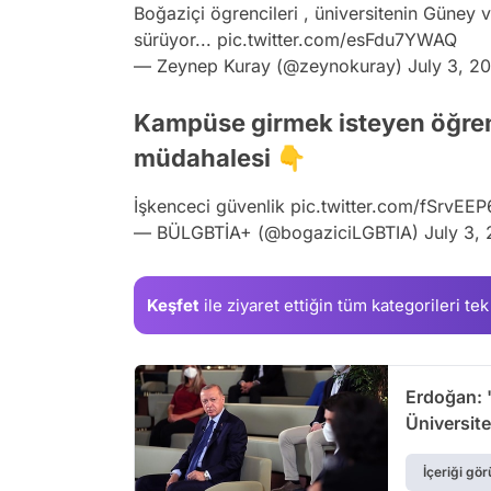
Boğaziçi ögrencileri , üniversitenin Güney v
sürüyor...
pic.twitter.com/esFdu7YWAQ
— Zeynep Kuray (@zeynokuray)
July 3, 2
Kampüse girmek isteyen öğrenc
müdahalesi 👇
İşkenceci güvenlik
pic.twitter.com/fSrvEE
— BÜLGBTİA+ (@bogaziciLGBTIA)
July 3,
Keşfet
ile ziyaret ettiğin
tüm kategorileri tek
Erdoğan: 
Üniversite
İçeriği gör