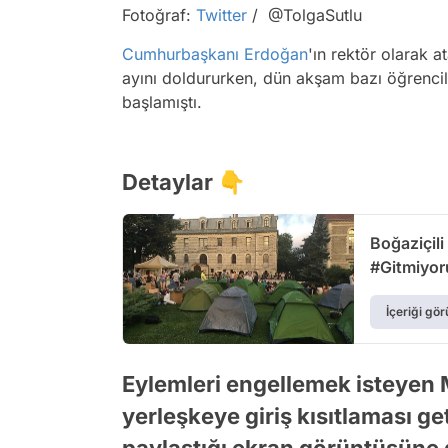
Fotoğraf:
Twitter
/ @TolgaSutlu
Cumhurbaşkanı Erdoğan
'ın rektör olarak a
ayını doldururken, dün akşam bazı öğrenci
başlamıştı.
Detaylar 👇
Boğaziçili
#Gitmiyor
İçeriği gör
Eylemleri engellemek isteyen 
yerleşkeye giriş kısıtlaması g