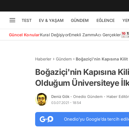
TEST
EV & YAŞAM
GÜNDEM
EĞLENCE
YE
Güncel Konular
Kural Değişiyor
Emekli Zammı
Acı Gerçekler
Haberler
Gündem
Boğaziçi'nin Kapısına Kilit
Alınmıyorum!'
Boğaziçi'nin Kapısına Kili
Olduğum Üniversiteye İl
Deniz Gök
- Onedio Gündem - Haber Editö
03.07.2021 - 18:54
Onedio’yu Google’da tercih edil