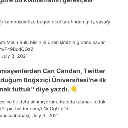
göre bu kısıtlamanın gerekçesi
ığı kampüsümüze bugün okul tarafından giriş yasağı
m Melih Bulu bilsin ki direnişimiz o gidene kadar
com/F49BudQGzZ
)
July 3, 2021
misyenlerden Can Candan, Twitter
lduğum Boğaziçi Üniversitesi’ne ilk
nak tuttuk" diye yazdı. 👇
esi’ne ilk defa alınmıyorum. Kapıda tutanak tuttuk.
UYj
pic.twitter.com/cNoCgUblDi
yunusunbabasi)
July 3, 2021