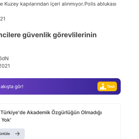
e Kuzey kapılarından içeri alınmıyor.Polis ablukası
021
ilere güvenlik görevlilerinin
P6dN
 2021
Video
Test
 akışta gör!
Gündem
Magazin
Video
'Türkiye'de Akademik Özgürlüğün Olmadığı
Test
 Yok'
üntüle