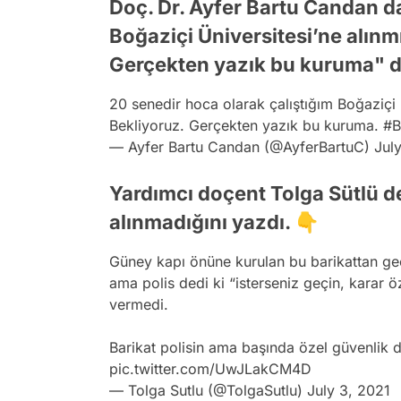
Doç. Dr. Ayfer Bartu Candan da
Boğaziçi Üniversitesi’ne alınm
Gerçekten yazık bu kuruma" d
20 senedir hoca olarak çalıştığım Boğaziçi 
Bekliyoruz. Gerçekten yazık bu kuruma.
#B
— Ayfer Bartu Candan (@AyferBartuC)
Jul
Yardımcı doçent Tolga Sütlü de
alınmadığını yazdı. 👇
Güney kapı önüne kurulan bu barikattan geç
ama polis dedi ki “isterseniz geçin, karar öz
vermedi.
Barikat polisin ama başında özel güvenlik 
pic.twitter.com/UwJLakCM4D
— Tolga Sutlu (@TolgaSutlu)
July 3, 2021