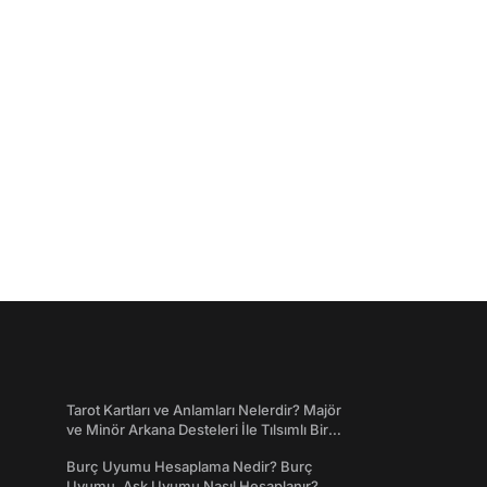
Tarot Kartları ve Anlamları Nelerdir? Majör
ve Minör Arkana Desteleri İle Tılsımlı Bir
Dünyaya Giriş
Burç Uyumu Hesaplama Nedir? Burç
Uyumu, Aşk Uyumu Nasıl Hesaplanır?