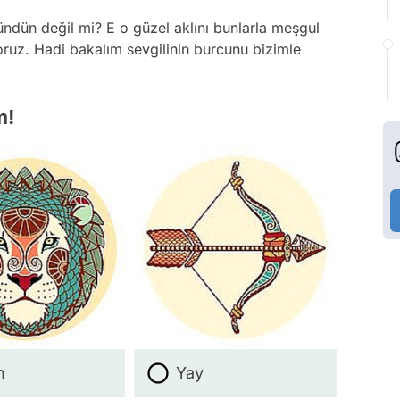
ündün değil mi? E o güzel aklını bunlarla meşgul
ruz. Hadi bakalım sevgilinin burcunu bizimle
m!
n
Yay