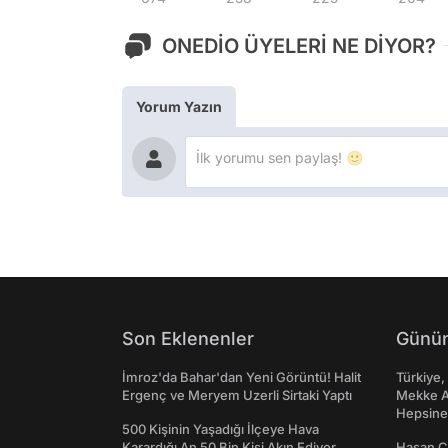
ONEDİO ÜYELERİ NE DİYOR?
Yorum Yazın
Son Eklenenler
Günün
İmroz'da Bahar'dan Yeni Görüntü! Halit
Türkiye,
Ergenç ve Meryem Uzerli Sirtaki Yaptı
Mekke An
Hepsine 
500 Kişinin Yaşadığı İlçeye Hava
Karardığı An 50 Bin Kişi Akın Ediyor
Hasan C