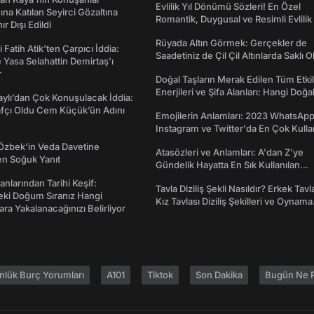
Evlilik Yıl Dönümü Sözleri! En Özel
na Katılan Seyirci Gözaltına
Romantik, Duygusal ve Resimli Evlilik 
nır Dışı Edildi
dönümü Mesajları
Rüyada Altın Görmek: Gerçekler de
 Fatih Atik'ten Çarpıcı İddia:
Saadetiniz de Çil Çil Altınlarda Saklı Ol
Yasa Selahattin Demirtaş'ı
r
Doğal Taşların Merak Edilen Tüm Etkil
Enerjileri ve Şifa Alanları: Hangi Doğa
taylı’dan Çok Konuşulacak İddia:
Ne İşe Yarar?
afçı Oldu Cem Küçük’ün Adını
Emojilerin Anlamları: 2023 WhatsApp
Instagram ve Twitter'da En Çok Kulla
Emojiler ve Anlamları
Özbek'in Veda Davetine
Atasözleri ve Anlamları: A'dan Z'ye
en Soğuk Yanıt
Gündelik Hayatta En Sık Kullanılan
Atasözleri ve Anlamları
anlarından Tarihi Keşif:
Tavla Diziliş Şekli Nasıldır? Erkek Tavl
eki Doğum Sıranız Hangi
Kız Tavlası Diziliş Şekilleri ve Oynama
ara Yakalanacağınızı Belirliyor
Yönleri
nlük Burç Yorumları
A101
Tiktok
Son Dakika
Bugün Ne P