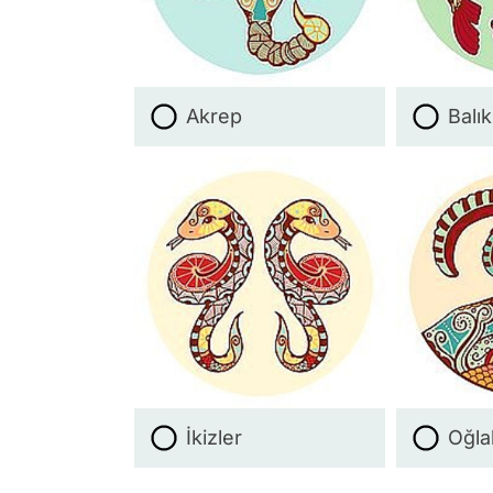
Akrep
Balık
İkizler
Oğla