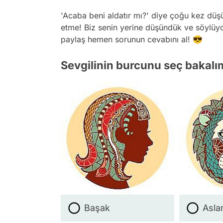
'Acaba beni aldatır mı?' diye çoğu kez düş
etme! Biz senin yerine düşündük ve söylüyo
paylaş hemen sorunun cevabını al! 😎
Sevgilinin burcunu seç bakalı
Başak
Asla