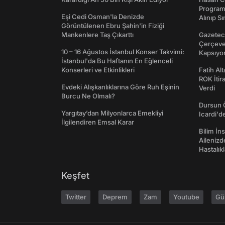
Programı
Eşi Cedi Osman'la Denizde
Alınıp Sı
Görüntülenen Ebru Şahin'in Fiziği
Mankenlere Taş Çıkarttı
Gazeteci
Çerçeve 
10 – 16 Ağustos İstanbul Konser Takvimi:
Kapsıyo
İstanbul'da Bu Haftanın En Eğlenceli
Konserleri ve Etkinlikleri
Fatih Al
ROK İtir
Evdeki Alışkanlıklarına Göre Ruh Eşinin
Verdi
Burcu Ne Olmalı?
Dursun 
Yargıtay’dan Milyonlarca Emekliyi
Icardi'd
İlgilendiren Emsal Karar
Bilim İns
Ailenizd
Hastalıkl
Keşfet
Twitter
Deprem
Zam
Youtube
Gü