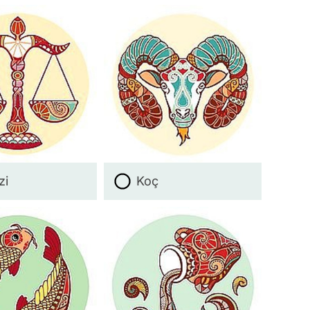
zi
Koç