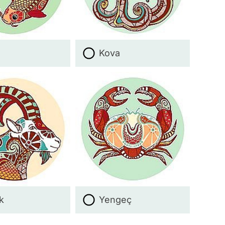
Kova
Video
k
Yengeç
Test