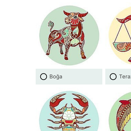
Boğa
Tera