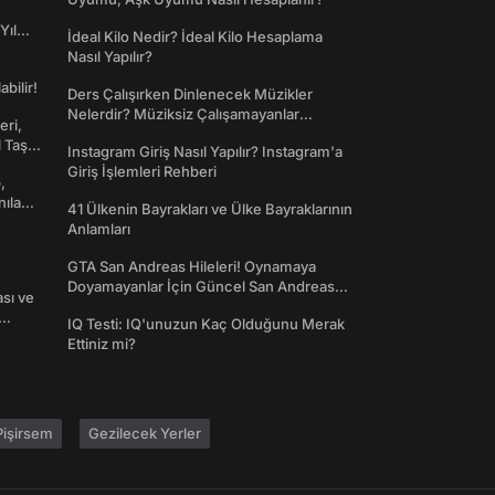
Yıl
İdeal Kilo Nedir? İdeal Kilo Hesaplama
Nasıl Yapılır?
abilir!
Ders Çalışırken Dinlenecek Müzikler
Nelerdir? Müziksiz Çalışamayanlar
eri,
Toplanın!
l Taş
Instagram Giriş Nasıl Yapılır? Instagram'a
Giriş İşlemleri Rehberi
,
nılan
41 Ülkenin Bayrakları ve Ülke Bayraklarının
Anlamları
GTA San Andreas Hileleri! Oynamaya
Doyamayanlar İçin Güncel San Andreas
ası ve
Şifreleri
IQ Testi: IQ'unuzun Kaç Olduğunu Merak
Ettiniz mi?
işirsem
Gezilecek Yerler