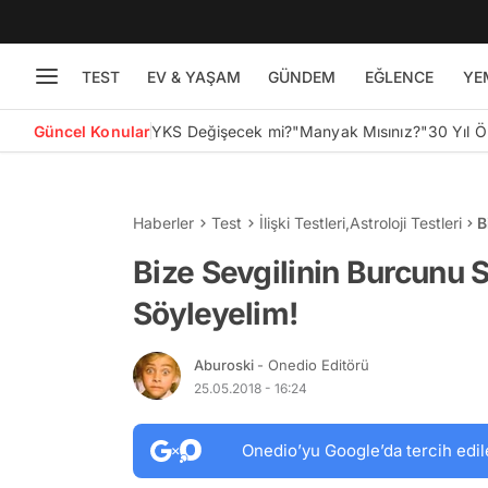
TEST
EV & YAŞAM
GÜNDEM
EĞLENCE
YE
Güncel Konular
YKS Değişecek mi?
"Manyak Mısınız?"
30 Yıl 
Haberler
Test
İlişki Testleri
,
Astroloji Testleri
B
S
Bize Sevgilinin Burcunu S
Söyleyelim!
Aburoski
- Onedio Editörü
25.05.2018 - 16:24
Onedio’yu Google’da tercih edil