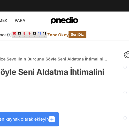
MEK
PARA
Önce👀
Zone Okey
Seri Diz
ize Sevgilinin Burcunu Söyle Seni Aldatma İhtimalini
öyleyelim!
öyle Seni Aldatma İhtimalini
en kaynak olarak ekleyin