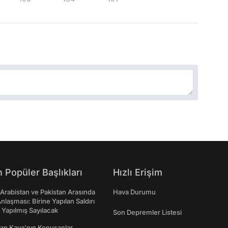
 Popüler Başlıkları
Hızlı Erişim
 Arabistan ve Pakistan Arasında
Hava Durumu
laşması: Birine Yapılan Saldırı
Yapılmış Sayılacak
Son Depremler Listesi
an Kaya’nın Konuşanlar