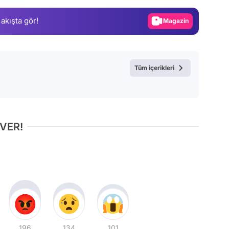
Gündem
 akışta gör!
Magazin
Video
Test
Tüm içerikleri
 VER!
196
134
101