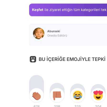
Keşfet
ile ziyaret ettiğin
tüm kategorileri tek
Aburoski
Onedio Editörü
BU İÇERİĞE EMOJİYLE TEPKİ
674
258
225
204