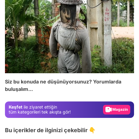
Video
Siz bu konuda ne düşünüyorsunuz? Yorumlarda
buluşalım...
Test
Gündem
Keşfet
ile ziyaret ettiğin
Magazin
tüm kategorileri tek akışta gör!
Video
Bu içerikler de ilginizi çekebilir 👇
Test