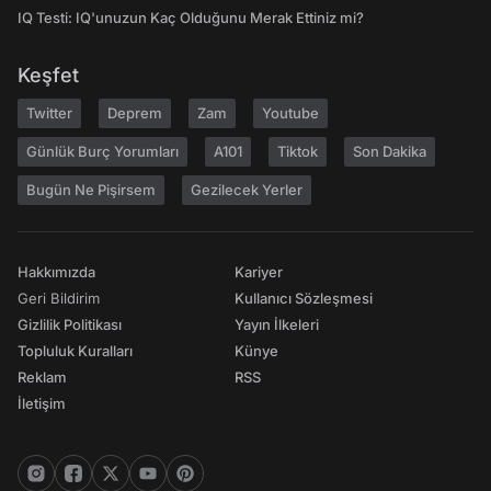
IQ Testi: IQ'unuzun Kaç Olduğunu Merak Ettiniz mi?
Keşfet
Twitter
Deprem
Zam
Youtube
Günlük Burç Yorumları
A101
Tiktok
Son Dakika
Bugün Ne Pişirsem
Gezilecek Yerler
Hakkımızda
Kariyer
Geri Bildirim
Kullanıcı Sözleşmesi
Gizlilik Politikası
Yayın İlkeleri
Topluluk Kuralları
Künye
Reklam
RSS
İletişim