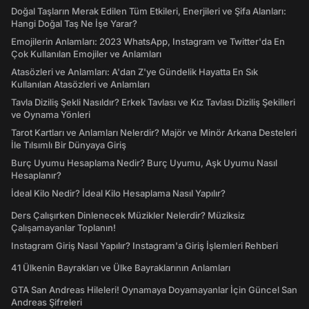
Doğal Taşların Merak Edilen Tüm Etkileri, Enerjileri ve Şifa Alanları:
Hangi Doğal Taş Ne İşe Yarar?
Emojilerin Anlamları: 2023 WhatsApp, Instagram ve Twitter'da En
Çok Kullanılan Emojiler ve Anlamları
Atasözleri ve Anlamları: A'dan Z'ye Gündelik Hayatta En Sık
Kullanılan Atasözleri ve Anlamları
Tavla Diziliş Şekli Nasıldır? Erkek Tavlası ve Kız Tavlası Diziliş Şekilleri
ve Oynama Yönleri
Tarot Kartları ve Anlamları Nelerdir? Majör ve Minör Arkana Desteleri
İle Tılsımlı Bir Dünyaya Giriş
Burç Uyumu Hesaplama Nedir? Burç Uyumu, Aşk Uyumu Nasıl
Hesaplanır?
İdeal Kilo Nedir? İdeal Kilo Hesaplama Nasıl Yapılır?
Ders Çalışırken Dinlenecek Müzikler Nelerdir? Müziksiz
Çalışamayanlar Toplanın!
Instagram Giriş Nasıl Yapılır? Instagram'a Giriş İşlemleri Rehberi
41 Ülkenin Bayrakları ve Ülke Bayraklarının Anlamları
GTA San Andreas Hileleri! Oynamaya Doyamayanlar İçin Güncel San
Andreas Şifreleri