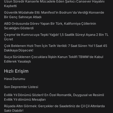
Uzun Süredir Kanserle Mücadele Eden Şarkıcı Cansever Hayatını
Kaybetti
Güvenlik Müdahale Etti: Manifest'in Bodrum'da Verdiği Konserde
Bir Genç Sahneye Atladı
ABD Ordusunda Görev Yapan Bir Türk, Kaliforniya Çöllerinin
Sıcaklığını Gösterdi
Çeşme'de Kumrucuya Tepki Yağdı! 1,5 Saatlik Süreyi Aşana 2 Bin TL
Ücret
Çok Beklenen Hızlı Tren İçin Tarih Verildi: 7 Saat Süren Yol 1 Saat 45
Dakikaya Düşecek!
Suça Sürüklenen Çocuklara İlişkin Kanun Teklifi TBMM'de Kabul
Edilerek Yasalaştı
Hızlı Erişim
Hava Durumu
Son Depremler Listesi
Evlilik Yıl Dönümü Sözleri! En Özel Romantik, Duygusal ve Resimli
Evlilik Yıl dönümü Mesajları
Rüyada Altın Görmek: Gerçekler de Saadetiniz de Çil Çil Altınlarda
Saklı Olabilir!