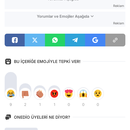
Reklam
Yorumlar ve Emojiler Aşağıda
Reklam
BU İÇERİĞE EMOJİYLE TEPKİ VER!
9
2
1
1
0
0
0
ONEDİO ÜYELERİ NE DİYOR?