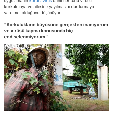
uygulamanın
koronavirüs
dahil her türlü virüsü
korkutmaya ve ailesine yayılmasını durdurmaya
yardımcı olduğunu düşünüyor.
"Korkulukların büyüsüne gerçekten inanıyorum
ve virüsü kapma konusunda hiç
endişelenmiyorum."