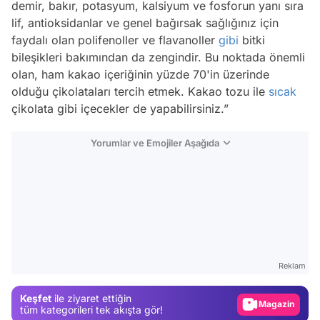
demir, bakır, potasyum, kalsiyum ve fosforun yanı sıra
lif, antioksidanlar ve genel bağırsak sağlığınız için
faydalı olan polifenoller ve flavanoller
gibi
bitki
bileşikleri bakımından da zengindir. Bu noktada önemli
olan, ham kakao içeriğinin yüzde 70'in üzerinde
olduğu çikolataları tercih etmek. Kakao tozu ile
sıcak
çikolata gibi içecekler de yapabilirsiniz.”
Yorumlar ve Emojiler Aşağıda
Video
Test
Gündem
Reklam
Magazin
Keşfet
ile ziyaret ettiğin
tüm kategorileri tek akışta gör!
Video