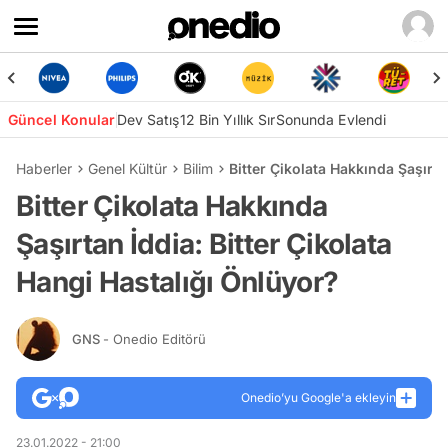
Güncel Konular
Dev Satış
12 Bin Yıllık Sır
Sonunda Evlendi
Haberler
Genel Kültür
Bilim
Bitter Çikolata Hakkında Şaşırta
Bitter Çikolata Hakkında
Şaşırtan İddia: Bitter Çikolata
Hangi Hastalığı Önlüyor?
GNS
- Onedio Editörü
Onedio’yu Google'a ekleyin
23.01.2022 - 21:00