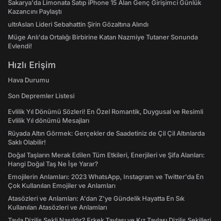
Sakarya'da Limonata Satıp iPhone 15 Alan Genç Girişimci Günlük
Kazancını Paylaştı
ultrAslan Lideri Sebahattin Şirin Gözaltına Alındı
Müge Anlı'da Ortalığı Birbirine Katan Nazmiye Tutaner Sonunda
Evlendi!
Hızlı Erişim
Hava Durumu
Son Depremler Listesi
Evlilik Yıl Dönümü Sözleri! En Özel Romantik, Duygusal ve Resimli
Evlilik Yıl dönümü Mesajları
Rüyada Altın Görmek: Gerçekler de Saadetiniz de Çil Çil Altınlarda
Saklı Olabilir!
Doğal Taşların Merak Edilen Tüm Etkileri, Enerjileri ve Şifa Alanları:
Hangi Doğal Taş Ne İşe Yarar?
Emojilerin Anlamları: 2023 WhatsApp, Instagram ve Twitter'da En
Çok Kullanılan Emojiler ve Anlamları
Atasözleri ve Anlamları: A'dan Z'ye Gündelik Hayatta En Sık
Kullanılan Atasözleri ve Anlamları
Tavla Diziliş Şekli Nasıldır? Erkek Tavlası ve Kız Tavlası Diziliş Şekilleri