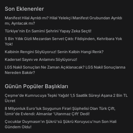
Son Eklenenler
Manifest Hilal Ayrıldı mı? Hilal Yelekçi Manifest Grubundan Ayrıldı
mı, Ayrılacak mı?
Türkiye'nin En Samimi Şehrini Yapay Zeka Seçti!
5 Bin Yıllık Gizli Mezardan Servet Çıktı: Fildişinden, Kehribara Yok
Yok!
Kalbinin Rengini Söylüyoruz! Senin Kalbin Hangi Renk?
Kadersel Sayını ve Anlamını Söylüyoruz!
LGS Nakil Sonuçları Ne Zaman Açıklanacak? LGS Nakil Sonuçlarına
Nereden Bakılır?
Günün Popüler Başlıkları
Çeşme'de Kumrucuya Tepki Yağdı! 1,5 Saatlik Süreyi Aşana 2 Bin TL
Ücret
8 Milyonluk Euro'luk Soygunun Firari Şüphelisi Olan Türk Çift,
İzmir'de Evlendi: Almanlar 'Utanmaz Çift' Dedi!
Çocuklar Duymasın'ın Şükrü'sü Şükrü Koruyucu'nun Son Hali
Gündem Oldu!