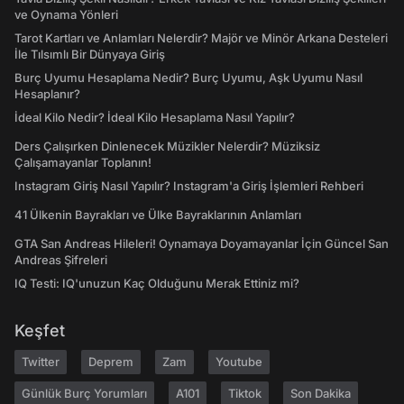
ve Oynama Yönleri
Tarot Kartları ve Anlamları Nelerdir? Majör ve Minör Arkana Desteleri
İle Tılsımlı Bir Dünyaya Giriş
Burç Uyumu Hesaplama Nedir? Burç Uyumu, Aşk Uyumu Nasıl
Hesaplanır?
İdeal Kilo Nedir? İdeal Kilo Hesaplama Nasıl Yapılır?
Ders Çalışırken Dinlenecek Müzikler Nelerdir? Müziksiz
Çalışamayanlar Toplanın!
Instagram Giriş Nasıl Yapılır? Instagram'a Giriş İşlemleri Rehberi
41 Ülkenin Bayrakları ve Ülke Bayraklarının Anlamları
GTA San Andreas Hileleri! Oynamaya Doyamayanlar İçin Güncel San
Andreas Şifreleri
IQ Testi: IQ'unuzun Kaç Olduğunu Merak Ettiniz mi?
Keşfet
Twitter
Deprem
Zam
Youtube
Günlük Burç Yorumları
A101
Tiktok
Son Dakika