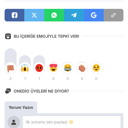
BU İÇERİĞE EMOJİYLE TEPKİ VER!
2
1
1
0
0
0
0
ONEDİO ÜYELERİ NE DİYOR?
Yorum Yazın