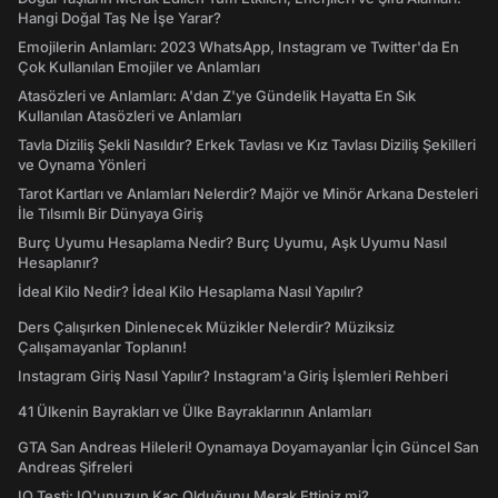
Hangi Doğal Taş Ne İşe Yarar?
Emojilerin Anlamları: 2023 WhatsApp, Instagram ve Twitter'da En
Çok Kullanılan Emojiler ve Anlamları
Atasözleri ve Anlamları: A'dan Z'ye Gündelik Hayatta En Sık
Kullanılan Atasözleri ve Anlamları
Tavla Diziliş Şekli Nasıldır? Erkek Tavlası ve Kız Tavlası Diziliş Şekilleri
ve Oynama Yönleri
Tarot Kartları ve Anlamları Nelerdir? Majör ve Minör Arkana Desteleri
İle Tılsımlı Bir Dünyaya Giriş
Burç Uyumu Hesaplama Nedir? Burç Uyumu, Aşk Uyumu Nasıl
Hesaplanır?
İdeal Kilo Nedir? İdeal Kilo Hesaplama Nasıl Yapılır?
Ders Çalışırken Dinlenecek Müzikler Nelerdir? Müziksiz
Çalışamayanlar Toplanın!
Instagram Giriş Nasıl Yapılır? Instagram'a Giriş İşlemleri Rehberi
41 Ülkenin Bayrakları ve Ülke Bayraklarının Anlamları
GTA San Andreas Hileleri! Oynamaya Doyamayanlar İçin Güncel San
Andreas Şifreleri
IQ Testi: IQ'unuzun Kaç Olduğunu Merak Ettiniz mi?