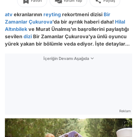
Favori
Yorum Yap
Paylaş
atv
ekranlarının
reyting
rekortmeni dizisi
Bir
Zamanlar Çukurova
'da bir ayrılık haberi daha!
Hilal
Altınbilek
ve Murat Ünalmış'ın başrollerini paylaştığı
sevilen
dizi
Bir Zamanlar Çukurova'ya ünlü oyuncu
yürek yakan bir bölümle veda ediyor. İşte detaylar...
İçeriğin Devamı Aşağıda
Reklam