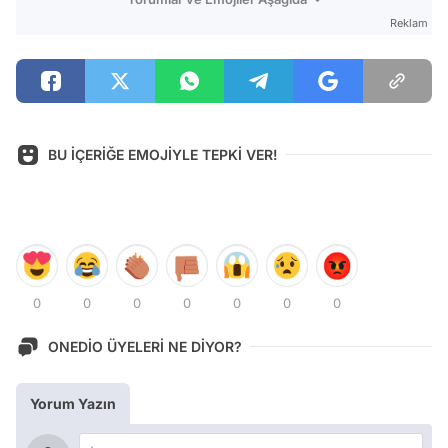
Reklam
BU İÇERİĞE EMOJİYLE TEPKİ VER!
0
0
0
0
0
0
0
ONEDİO ÜYELERİ NE DİYOR?
Yorum Yazın