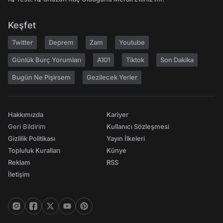
Keşfet
Twitter
Deprem
Zam
Youtube
Günlük Burç Yorumları
A101
Tiktok
Son Dakika
Bugün Ne Pişirsem
Gezilecek Yerler
Hakkımızda
Kariyer
Geri Bildirim
Kullanıcı Sözleşmesi
Gizlilik Politikası
Yayın İlkeleri
Topluluk Kuralları
Künye
Reklam
RSS
İletişim