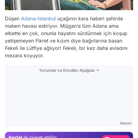
Düşen
Adana
-
İstanbul
uçağının kara haberi şehirde
matem havası estiriyor. Müjgan’a tüm Adana ama
elbette en çok, onunla hayatını sürdürmek için koşup
yetişemeyen Fikret ve kızım diye bağırlarına basan
Fekeli ile Lütfiye ağlıyor! Fekeli, bir kez daha evladını
mezara koyuyor.
Yorumlar ve Emojiler Aşağıda
Video
Test
Reklam
Gündem
Keşfet
ile ziyaret ettiğin