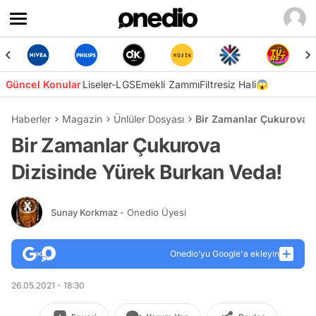
Güncel Konular
Liseler-LGS
Emekli Zammı
Filtresiz Hali😱
Haberler
Magazin
Ünlüler Dosyası
Bir Zamanlar Çukurova D
Bir Zamanlar Çukurova
Dizisinde Yürek Burkan Veda!
Sunay Korkmaz
- Onedio Üyesi
Onedio’yu Google'a ekleyin
26.05.2021 - 18:30