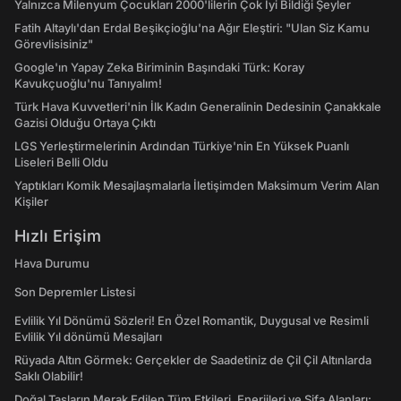
Yalnızca Milenyum Çocukları 2000'lilerin Çok İyi Bildiği Şeyler
Fatih Altaylı'dan Erdal Beşikçioğlu'na Ağır Eleştiri: "Ulan Siz Kamu
Görevlisisiniz"
Google'ın Yapay Zeka Biriminin Başındaki Türk: Koray
Kavukçuoğlu'nu Tanıyalım!
Türk Hava Kuvvetleri'nin İlk Kadın Generalinin Dedesinin Çanakkale
Gazisi Olduğu Ortaya Çıktı
LGS Yerleştirmelerinin Ardından Türkiye'nin En Yüksek Puanlı
Liseleri Belli Oldu
Yaptıkları Komik Mesajlaşmalarla İletişimden Maksimum Verim Alan
Kişiler
Hızlı Erişim
Hava Durumu
Son Depremler Listesi
Evlilik Yıl Dönümü Sözleri! En Özel Romantik, Duygusal ve Resimli
Evlilik Yıl dönümü Mesajları
Rüyada Altın Görmek: Gerçekler de Saadetiniz de Çil Çil Altınlarda
Saklı Olabilir!
Doğal Taşların Merak Edilen Tüm Etkileri, Enerjileri ve Şifa Alanları: