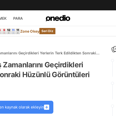
MEK
PARA
Zone Okey
Seri Diz
amanlarını Geçirdikleri Yerlerin Terk Edildikten Sonraki
ş Zamanlarını Geçirdikleri
Sonraki Hüzünlü Görüntüleri
en kaynak olarak ekleyin