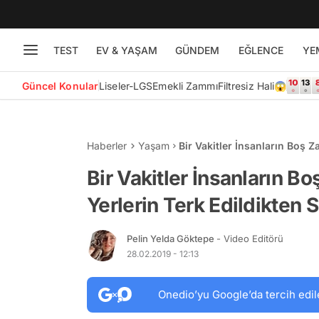
TEST
EV & YAŞAM
GÜNDEM
EĞLENCE
YE
Güncel Konular
Liseler-LGS
Emekli Zammı
Filtresiz Hali😱
Haberler
Yaşam
Bir Vakitler İnsanların Boş Z
Hüzünlü Görüntüleri
Bir Vakitler İnsanların Bo
Yerlerin Terk Edildikten 
Pelin Yelda Göktepe
- Video Editörü
28.02.2019 - 12:13
Onedio’yu Google’da tercih edil