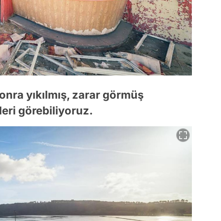
sonra yıkılmış, zarar görmüş
leri görebiliyoruz.