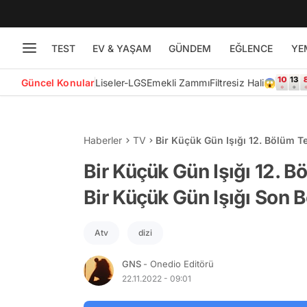
TEST
EV & YAŞAM
GÜNDEM
EĞLENCE
YE
Güncel Konular
Liseler-LGS
Emekli Zammı
Filtresiz Hali😱
Haberler
TV
Bir Küçük Gün Işığı 12. Bölüm T
Tek Parça Full İzle
Bir Küçük Gün Işığı 12. B
Bir Küçük Gün Işığı Son B
Atv
dizi
GNS
- Onedio Editörü
22.11.2022 - 09:01