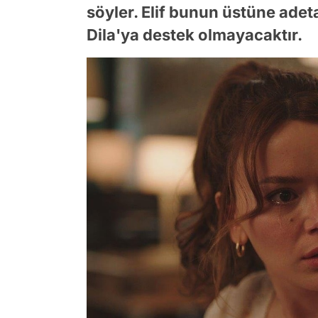
söyler. Elif bunun üstüne adeta
Dila'ya destek olmayacaktır.