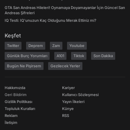
GTA San Andreas Hileleri! Oynamaya Doyamayanlar İçin Güncel San
Andreas Şifreleri
IQ Testi: IQ'unuzun Kaç Olduğunu Merak Ettiniz mi?
Keşfet
Twitter
Deprem
Zam
Youtube
Günlük Burç Yorumları
A101
Tiktok
Son Dakika
Bugün Ne Pişirsem
Gezilecek Yerler
Hakkımızda
Kariyer
Geri Bildirim
Kullanıcı Sözleşmesi
Gizlilik Politikası
Yayın İlkeleri
Topluluk Kuralları
Künye
Reklam
RSS
İletişim