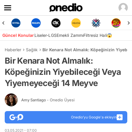
Güncel Konular
Liseler-LGS
Emekli Zammı
Filtresiz Hali😱
Haberler
Sağlık
Bir Kenara Not Almalık: Köpeğinizin Yiyebi
Bir Kenara Not Almalık:
Köpeğinizin Yiyebileceği Veya
Yiyemeyeceği 14 Meyve
Amy Santiago
- Onedio Üyesi
Onedio’yu Google'a ekleyin
03.05.2021 - 07:00