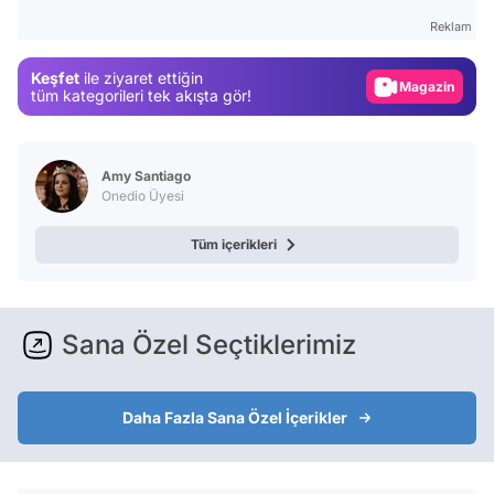
Gündem
Reklam
Magazin
Keşfet
ile ziyaret ettiğin
Video
tüm kategorileri tek akışta gör!
Test
Amy Santiago
Onedio Üyesi
Tüm içerikleri
Sana Özel Seçtiklerimiz
Daha Fazla Sana Özel İçerikler