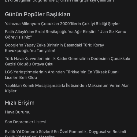
Eski Sevgilinin Düğününde Dj Olsan Hangi Şarkıyı Çalardın?
Günün Popüler Başlıkları
Yalnızca Milenyum Çocukları 2000'lilerin Çok İyi Bildiği Şeyler
Fatih Altaylı'dan Erdal Beşikçioğlu'na Ağır Eleştiri: "Ulan Siz Kamu
Görevlisisiniz"
Google'ın Yapay Zeka Biriminin Başındaki Türk: Koray
Kavukçuoğlu'nu Tanıyalım!
Türk Hava Kuvvetleri'nin İlk Kadın Generalinin Dedesinin Çanakkale
Gazisi Olduğu Ortaya Çıktı
LGS Yerleştirmelerinin Ardından Türkiye'nin En Yüksek Puanlı
Liseleri Belli Oldu
Yaptıkları Komik Mesajlaşmalarla İletişimden Maksimum Verim Alan
Kişiler
Hızlı Erişim
Hava Durumu
Son Depremler Listesi
Evlilik Yıl Dönümü Sözleri! En Özel Romantik, Duygusal ve Resimli