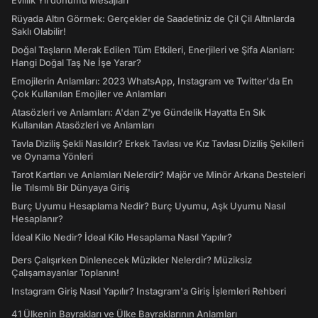
Evlilik Yıl dönümü Mesajları
Rüyada Altın Görmek: Gerçekler de Saadetiniz de Çil Çil Altınlarda
Saklı Olabilir!
Doğal Taşların Merak Edilen Tüm Etkileri, Enerjileri ve Şifa Alanları:
Hangi Doğal Taş Ne İşe Yarar?
Emojilerin Anlamları: 2023 WhatsApp, Instagram ve Twitter'da En
Çok Kullanılan Emojiler ve Anlamları
Atasözleri ve Anlamları: A'dan Z'ye Gündelik Hayatta En Sık
Kullanılan Atasözleri ve Anlamları
Tavla Diziliş Şekli Nasıldır? Erkek Tavlası ve Kız Tavlası Diziliş Şekilleri
ve Oynama Yönleri
Tarot Kartları ve Anlamları Nelerdir? Majör ve Minör Arkana Desteleri
İle Tılsımlı Bir Dünyaya Giriş
Burç Uyumu Hesaplama Nedir? Burç Uyumu, Aşk Uyumu Nasıl
Hesaplanır?
İdeal Kilo Nedir? İdeal Kilo Hesaplama Nasıl Yapılır?
Ders Çalışırken Dinlenecek Müzikler Nelerdir? Müziksiz
Çalışamayanlar Toplanın!
Instagram Giriş Nasıl Yapılır? Instagram'a Giriş İşlemleri Rehberi
41 Ülkenin Bayrakları ve Ülke Bayraklarının Anlamları