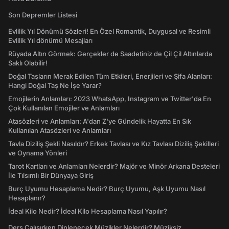
Son Depremler Listesi
Evlilik Yıl Dönümü Sözleri! En Özel Romantik, Duygusal ve Resimli
Evlilik Yıl dönümü Mesajları
Rüyada Altın Görmek: Gerçekler de Saadetiniz de Çil Çil Altınlarda
Saklı Olabilir!
Doğal Taşların Merak Edilen Tüm Etkileri, Enerjileri ve Şifa Alanları:
Hangi Doğal Taş Ne İşe Yarar?
Emojilerin Anlamları: 2023 WhatsApp, Instagram ve Twitter'da En
Çok Kullanılan Emojiler ve Anlamları
Atasözleri ve Anlamları: A'dan Z'ye Gündelik Hayatta En Sık
Kullanılan Atasözleri ve Anlamları
Tavla Diziliş Şekli Nasıldır? Erkek Tavlası ve Kız Tavlası Diziliş Şekilleri
ve Oynama Yönleri
Tarot Kartları ve Anlamları Nelerdir? Majör ve Minör Arkana Desteleri
İle Tılsımlı Bir Dünyaya Giriş
Burç Uyumu Hesaplama Nedir? Burç Uyumu, Aşk Uyumu Nasıl
Hesaplanır?
İdeal Kilo Nedir? İdeal Kilo Hesaplama Nasıl Yapılır?
Ders Çalışırken Dinlenecek Müzikler Nelerdir? Müziksiz