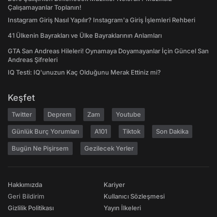
Çalışamayanlar Toplanın!
Instagram Giriş Nasıl Yapılır? Instagram'a Giriş İşlemleri Rehberi
41 Ülkenin Bayrakları ve Ülke Bayraklarının Anlamları
GTA San Andreas Hileleri! Oynamaya Doyamayanlar İçin Güncel San
Andreas Şifreleri
IQ Testi: IQ'unuzun Kaç Olduğunu Merak Ettiniz mi?
Keşfet
Twitter
Deprem
Zam
Youtube
Günlük Burç Yorumları
A101
Tiktok
Son Dakika
Bugün Ne Pişirsem
Gezilecek Yerler
Hakkımızda
Kariyer
Geri Bildirim
Kullanıcı Sözleşmesi
Gizlilik Politikası
Yayın İlkeleri