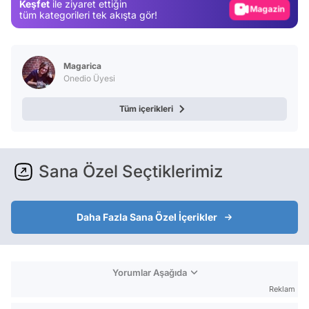
Keşfet
ile ziyaret ettiğin
Video
tüm kategorileri tek akışta gör!
Test
Magarica
Onedio Üyesi
Tüm içerikleri
Sana Özel Seçtiklerimiz
Daha Fazla Sana Özel İçerikler
Yorumlar Aşağıda
Reklam