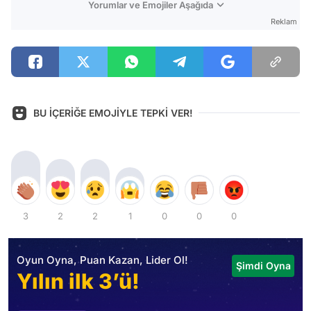
Yorumlar ve Emojiler Aşağıda
Reklam
BU İÇERİĞE EMOJİYLE TEPKİ VER!
3
2
2
1
0
0
0
Oyun Oyna, Puan Kazan, Lider Ol!
Şimdi Oyna
Yılın ilk 3’ü!