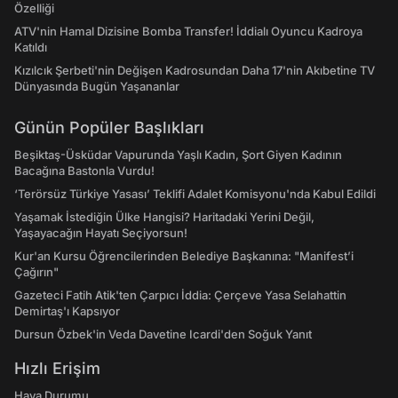
Özelliği
ATV'nin Hamal Dizisine Bomba Transfer! İddialı Oyuncu Kadroya
Katıldı
Kızılcık Şerbeti'nin Değişen Kadrosundan Daha 17'nin Akıbetine TV
Dünyasında Bugün Yaşananlar
Günün Popüler Başlıkları
Beşiktaş-Üsküdar Vapurunda Yaşlı Kadın, Şort Giyen Kadının
Bacağına Bastonla Vurdu!
‘Terörsüz Türkiye Yasası’ Teklifi Adalet Komisyonu'nda Kabul Edildi
Yaşamak İstediğin Ülke Hangisi? Haritadaki Yerini Değil,
Yaşayacağın Hayatı Seçiyorsun!
Kur'an Kursu Öğrencilerinden Belediye Başkanına: "Manifest’i
Çağırın"
Gazeteci Fatih Atik'ten Çarpıcı İddia: Çerçeve Yasa Selahattin
Demirtaş'ı Kapsıyor
Dursun Özbek'in Veda Davetine Icardi'den Soğuk Yanıt
Hızlı Erişim
Hava Durumu