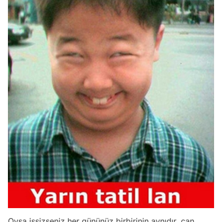
Oysa işsizseniz her gününüz birbirinin aynıdır, can