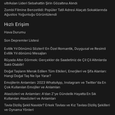
Hava Durumu
Son Depremler Listesi
Evlilik Yıl Dönümü Sözleri! En Özel Romantik, Duygusal ve Resimli
Evlilik Yıl dönümü Mesajları
Rüyada Altın Görmek: Gerçekler de Saadetiniz de Çil Çil Altınlarda
Saklı Olabilir!
Doğal Taşların Merak Edilen Tüm Etkileri, Enerjileri ve Şifa Alanları:
Hangi Doğal Taş Ne İşe Yarar?
Emojilerin Anlamları: 2023 WhatsApp, Instagram ve Twitter'da En
Çok Kullanılan Emojiler ve Anlamları
Atasözleri ve Anlamları: A'dan Z'ye Gündelik Hayatta En Sık
Kullanılan Atasözleri ve Anlamları
Tavla Diziliş Şekli Nasıldır? Erkek Tavlası ve Kız Tavlası Diziliş Şekilleri
ve Oynama Yönleri
Tarot Kartları ve Anlamları Nelerdir? Majör ve Minör Arkana Desteleri
İle Tılsımlı Bir Dünyaya Giriş
Burç Uyumu Hesaplama Nedir? Burç Uyumu, Aşk Uyumu Nasıl
Hesaplanır?
İdeal Kilo Nedir? İdeal Kilo Hesaplama Nasıl Yapılır?