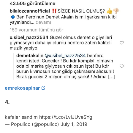
emrekosapinar
4.
kafalar sandim
https://t.co/LvIJUveSYg
— Populicc (@populicc)
July 1, 2019
İçeriğin Devamı Aşağıda