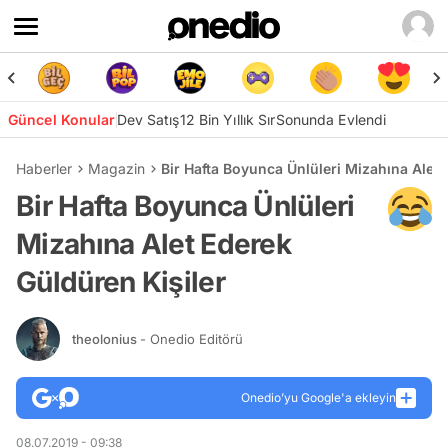
Güncel Konular
Dev Satış
12 Bin Yıllık Sır
Sonunda Evlendi
Haberler
Magazin
Bir Hafta Boyunca Ünlüleri Mizahına Alet 
Bir Hafta Boyunca Ünlüleri
Mizahına Alet Ederek
Güldüren Kişiler
theolonius
- Onedio Editörü
Onedio’yu Google'a ekleyin
08.07.2019 - 09:38