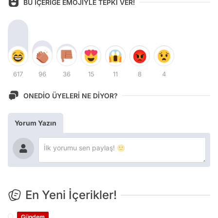
617
96
36
15
11
8
4
ONEDİO ÜYELERİ NE DİYOR?
Yorum Yazın
En Yeni İçerikler!
Gündem
ultrAslan’ın Tribün Lideri Sebahattin Şirin’in Evinden
Servet Çıktı: Para, Altın, Silah, Balistik Yelek!
Magazin