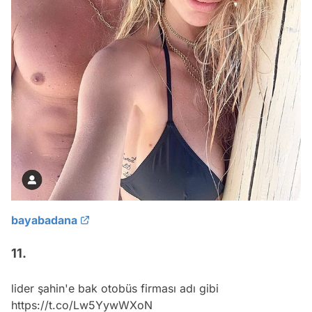
bayabadana
11.
lider şahin'e bak otobüs firması adı gibi
https://t.co/Lw5YywWXoN
— argun (@argunaydinn)
July 3, 2019
12.