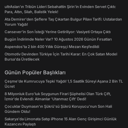
Cansever'in Son İsteği Yerine Getiriliyor: Vasiyeti Ortaya Çıktı
Bugün İndirimde Neler Var? 10 Ağustos 2026 Günün Fırsatları
Aspendos'ta 2 bin 400 Yıllık Güreşçi Mezarı Keşfedildi
Otomotiv Devinden Türkiye İçin Tarihi Karar: En Çok Satan Model
Bursa'da Üretilecek
Günün Popüler Başlıkları
Çeşme'de Kumrucuya Tepki Yağdı! 1,5 Saatlik Süreyi Aşana 2 Bin TL
Ücret
8 Milyonluk Euro'luk Soygunun Firari Şüphelisi Olan Türk Çift,
İzmir'de Evlendi: Almanlar 'Utanmaz Çift' Dedi!
Çocuklar Duymasın'ın Şükrü'sü Şükrü Koruyucu'nun Son Hali
Gündem Oldu!
Sakarya'da Limonata Satıp iPhone 15 Alan Genç Girişimci Günlük
Kazancını Paylaştı
ultrAslan Lideri Sebahattin Şirin Gözaltına Alındı
Zombi Filmine Benzetildi: Popüler Tatil Adresi Alaçatı Sokaklarında
Ağustos Yoğunluğu Görüntülendi
Hızlı Erişim