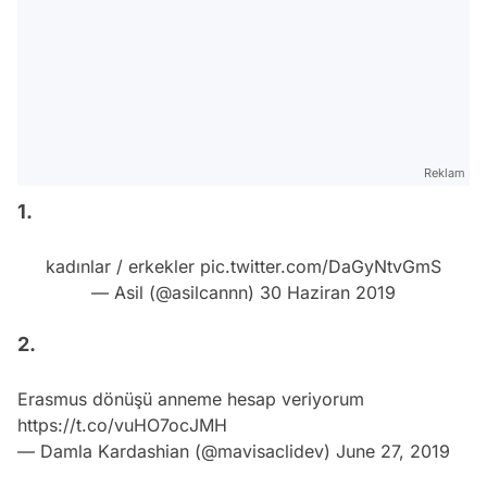
Reklam
1.
kadınlar / erkekler
pic.twitter.com/DaGyNtvGmS
— Asil (@asilcannn)
30 Haziran 2019
2.
Erasmus dönüşü anneme hesap veriyorum
https://t.co/vuHO7ocJMH
— Damla Kardashian (@mavisaclidev)
June 27, 2019
3.