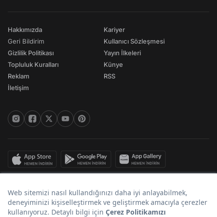
Topluluk Kuralları
Künye
Reklam
RSS
İletişim
© 2026 Onedio. Her hakkı saklıdır.
Bir
markasıdır.