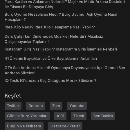
Ders Çalışırken Dinlenecek Müzikler Nelerdir? Müziksiz
Çalışamayanlar Toplanın!
Instagram Giriş Nasıl Yapılır? Instagram'a Giriş İşlemleri Rehberi
41 Ülkenin Bayrakları ve Ülke Bayraklarının Anlamları
GTA San Andreas Hileleri! Oynamaya Doyamayanlar İçin Güncel San
Andreas Şifreleri
IQ Testi: IQ'unuzun Kaç Olduğunu Merak Ettiniz mi?
Keşfet
Twitter
Deprem
Zam
Youtube
Günlük Burç Yorumları
A101
Tiktok
Son Dakika
Bugün Ne Pişirsem
Gezilecek Yerler
Hakkımızda
Kariyer
Geri Bildirim
Kullanıcı Sözleşmesi
Gizlilik Politikası
Yayın İlkeleri