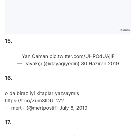
Reklam
15.
Yan Caman
pic.twitter.com/UHRQdUAjIF
— Dayakçı (@dayagiyedin)
30 Haziran 2019
16.
o da biraz iyi kitaplar yazsaymış
https://t.co/Zum3IDULW2
— mert+ (@mertpostif)
July 6, 2019
17.
Dark 3.Sezon.
pic.twitter.com/1cwjt3mfe2
— Celal Can Algül (@celalcanalgul)
July 5, 2019
Yorumlar ve Emojiler Aşağıda