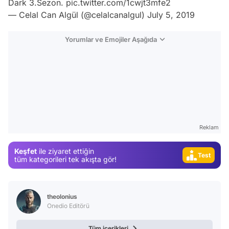
Video
Reklam
Test
Keşfet
ile ziyaret ettiğin
Gündem
tüm kategorileri tek akışta gör!
Magazin
Video
theolonius
Test
Onedio Editörü
Tüm içerikleri
Sana Özel Seçtiklerimiz