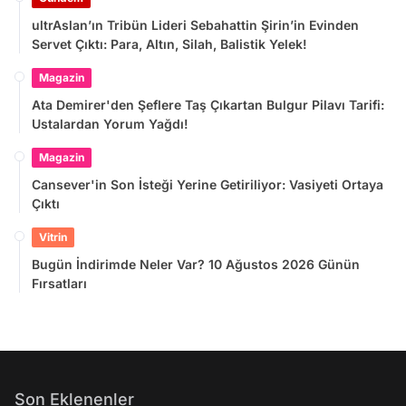
Ata Demirer'den Şeflere Taş Çıkartan Bulgur Pilavı Tarifi:
Ustalardan Yorum Yağdı!
Magazin
Cansever'in Son İsteği Yerine Getiriliyor: Vasiyeti Ortaya
Çıktı
Vitrin
Bugün İndirimde Neler Var? 10 Ağustos 2026 Günün
Fırsatları
Son Eklenenler
ultrAslan’ın Tribün Lideri Sebahattin Şirin’in Evinden Servet Çıktı:
Para, Altın, Silah, Balistik Yelek!
Ata Demirer'den Şeflere Taş Çıkartan Bulgur Pilavı Tarifi: Ustalardan
Yorum Yağdı!