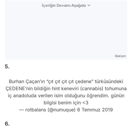
Reklam
5.
Burhan Çaçan’ın “çıt çıt çıt çıt çedene” türküsündeki
ÇEDENE’nin bildiğin hint keneviri (cannabis) tohumuna
iç anadoluda verilen isim olduğunu öğrendim. günün
bilgisi benim için <3
— rotbalans (@numuque)
6 Temmuz 2019
6.
no one:
duygu ozaslan: COK ASİRİ ASİRİ BEYAZ TENLİ