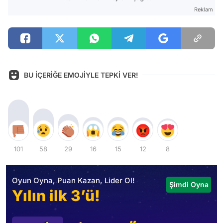
Reklam
BU İÇERİĞE EMOJİYLE TEPKİ VER!
101
58
29
16
15
12
8
Oyun Oyna, Puan Kazan, Lider Ol!
Şimdi Oyna
Yılın ilk 3’ü!