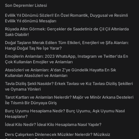
Son Depremler Listesi
Evlilik Yıl Dönümü Sözleri! En Özel Romantik, Duygusal ve Resimli
Evlilik Yıl dönümü Mesajları
Rüyada Altın Görmek: Gerçekler de Saadetiniz de Çil Çil Altınlarda
Saklı Olabilir!
Doğal Taşların Merak Edilen Tüm Etkileri, Enerjileri ve Şifa Alanları:
Hangi Doğal Taş Ne İşe Yarar?
Emojilerin Anlamları: 2023 WhatsApp, Instagram ve Twitter'da En
Çok Kullanılan Emojiler ve Anlamları
Atasözleri ve Anlamları: A'dan Z'ye Gündelik Hayatta En Sık
Kullanılan Atasözleri ve Anlamları
Tavla Diziliş Şekli Nasıldır? Erkek Tavlası ve Kız Tavlası Diziliş Şekilleri
ve Oynama Yönleri
Tarot Kartları ve Anlamları Nelerdir? Majör ve Minör Arkana Desteleri
İle Tılsımlı Bir Dünyaya Giriş
Burç Uyumu Hesaplama Nedir? Burç Uyumu, Aşk Uyumu Nasıl
Hesaplanır?
İdeal Kilo Nedir? İdeal Kilo Hesaplama Nasıl Yapılır?
Ders Çalışırken Dinlenecek Müzikler Nelerdir? Müziksiz