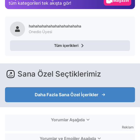
Video
tüm kategorileri tek akışta gör!
Test
hahahahahahahahahahahaha
Onedio Üyesi
Tüm içerikleri
Sana Özel Seçtiklerimiz
Daha Fazla Sana Özel İçerikler
Yorumlar Aşağıda
Reklam
Yorumlar ve Emojiler Aşağıda