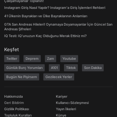
Çalışamayanlar Toplanın!
Instagram Giriş Nasıl Yapılır? Instagram'a Giriş İşlemleri Rehberi
41 Ülkenin Bayrakları ve Ülke Bayraklarının Anlamları
GTA San Andreas Hileleri! Oynamaya Doyamayanlar İçin Güncel San
Andreas Şifreleri
IQ Testi: IQ'unuzun Kaç Olduğunu Merak Ettiniz mi?
Keşfet
Twitter
Deprem
Zam
Youtube
Günlük Burç Yorumları
A101
Tiktok
Son Dakika
Bugün Ne Pişirsem
Gezilecek Yerler
Hakkımızda
Kariyer
Geri Bildirim
Kullanıcı Sözleşmesi
Gizlilik Politikası
Yayın İlkeleri
Topluluk Kuralları
Künye