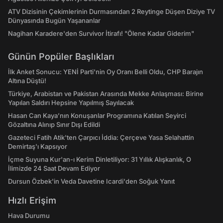
ATV Dizisinin Çekimlerinin Durmasından 2 Reytinge Düşen Diziye TV
Dünyasında Bugün Yaşananlar
Nagihan Karadere'den Survivor İtirafı! "Ölene Kadar Giderim"
Günün Popüler Başlıkları
İlk Anket Sonucu: YENİ Parti'nin Oy Oranı Belli Oldu, CHP Barajın
Altına Düştü!
Türkiye, Arabistan ve Pakistan Arasında Mekke Anlaşması: Birine
Yapılan Saldırı Hepsine Yapılmış Sayılacak
Hasan Can Kaya’nın Konuşanlar Programına Katılan Seyirci
Gözaltına Alınıp Sınır Dışı Edildi
Gazeteci Fatih Atik'ten Çarpıcı İddia: Çerçeve Yasa Selahattin
Demirtaş'ı Kapsıyor
İçme Suyuna Kur'an-ı Kerim Dinletiliyor: 31 Yıllık Alışkanlık, O
İlimizde 24 Saat Devam Ediyor
Dursun Özbek'in Veda Davetine Icardi'den Soğuk Yanıt
Hızlı Erişim
Hava Durumu