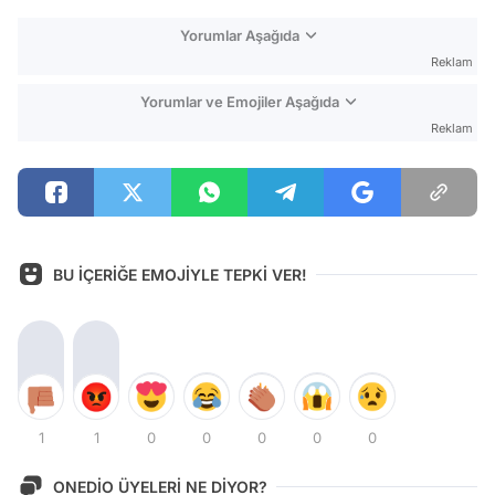
Yorumlar Aşağıda
Reklam
Yorumlar ve Emojiler Aşağıda
Reklam
BU İÇERİĞE EMOJİYLE TEPKİ VER!
1
1
0
0
0
0
0
ONEDİO ÜYELERİ NE DİYOR?