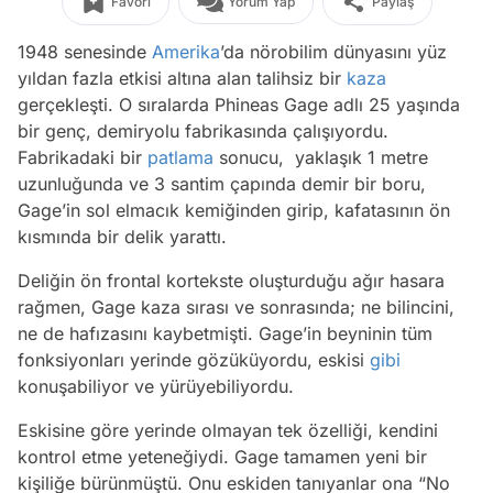
Favori
Yorum Yap
Paylaş
1948 senesinde
Amerika
’da nörobilim dünyasını yüz
yıldan fazla etkisi altına alan talihsiz bir
kaza
gerçekleşti. O sıralarda Phineas Gage adlı 25 yaşında
bir genç, demiryolu fabrikasında çalışıyordu.
Fabrikadaki bir
patlama
sonucu, yaklaşık 1 metre
uzunluğunda ve 3 santim çapında demir bir boru,
Gage’in sol elmacık kemiğinden girip, kafatasının ön
kısmında bir delik yarattı.
Deliğin ön frontal kortekste oluşturduğu ağır hasara
rağmen, Gage kaza sırası ve sonrasında; ne bilincini,
ne de hafızasını kaybetmişti. Gage’in beyninin tüm
fonksiyonları yerinde gözüküyordu, eskisi
gibi
konuşabiliyor ve yürüyebiliyordu.
Eskisine göre yerinde olmayan tek özelliği, kendini
kontrol etme yeteneğiydi. Gage tamamen yeni bir
kişiliğe bürünmüştü. Onu eskiden tanıyanlar ona “
No