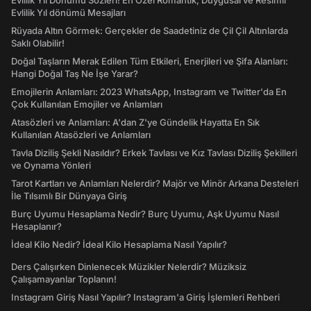
Evlilik Yıl Dönümü Sözleri! En Özel Romantik, Duygusal ve Resimli
Evlilik Yıl dönümü Mesajları
Rüyada Altın Görmek: Gerçekler de Saadetiniz de Çil Çil Altınlarda
Saklı Olabilir!
Doğal Taşların Merak Edilen Tüm Etkileri, Enerjileri ve Şifa Alanları:
Hangi Doğal Taş Ne İşe Yarar?
Emojilerin Anlamları: 2023 WhatsApp, Instagram ve Twitter'da En
Çok Kullanılan Emojiler ve Anlamları
Atasözleri ve Anlamları: A'dan Z'ye Gündelik Hayatta En Sık
Kullanılan Atasözleri ve Anlamları
Tavla Diziliş Şekli Nasıldır? Erkek Tavlası ve Kız Tavlası Diziliş Şekilleri
ve Oynama Yönleri
Tarot Kartları ve Anlamları Nelerdir? Majör ve Minör Arkana Desteleri
İle Tılsımlı Bir Dünyaya Giriş
Burç Uyumu Hesaplama Nedir? Burç Uyumu, Aşk Uyumu Nasıl
Hesaplanır?
İdeal Kilo Nedir? İdeal Kilo Hesaplama Nasıl Yapılır?
Ders Çalışırken Dinlenecek Müzikler Nelerdir? Müziksiz
Çalışamayanlar Toplanın!
Instagram Giriş Nasıl Yapılır? Instagram'a Giriş İşlemleri Rehberi