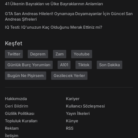
41 Ülkenin Bayrakları ve Ülke Bayraklarının Anlamları
GTA San Andreas Hileleri! Oynamaya Doyamayanlar İçin Güncel San
Andreas Şifreleri
IQ Testi: IQ'unuzun Kaç Olduğunu Merak Ettiniz mi?
Keşfet
Twitter
Deprem
Zam
Youtube
Günlük Burç Yorumları
A101
Tiktok
Son Dakika
Bugün Ne Pişirsem
Gezilecek Yerler
Hakkımızda
Kariyer
Geri Bildirim
Kullanıcı Sözleşmesi
Gizlilik Politikası
Yayın İlkeleri
Topluluk Kuralları
Künye
Reklam
RSS
İletişim