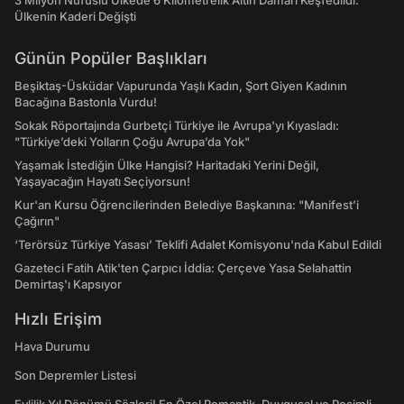
3 Milyon Nüfuslu Ülkede 6 Kilometrelik Altın Damarı Keşfedildi:
Ülkenin Kaderi Değişti
Günün Popüler Başlıkları
Beşiktaş-Üsküdar Vapurunda Yaşlı Kadın, Şort Giyen Kadının
Bacağına Bastonla Vurdu!
Sokak Röportajında Gurbetçi Türkiye ile Avrupa'yı Kıyasladı:
"Türkiye’deki Yolların Çoğu Avrupa’da Yok"
Yaşamak İstediğin Ülke Hangisi? Haritadaki Yerini Değil,
Yaşayacağın Hayatı Seçiyorsun!
Kur'an Kursu Öğrencilerinden Belediye Başkanına: "Manifest’i
Çağırın"
‘Terörsüz Türkiye Yasası’ Teklifi Adalet Komisyonu'nda Kabul Edildi
Gazeteci Fatih Atik'ten Çarpıcı İddia: Çerçeve Yasa Selahattin
Demirtaş'ı Kapsıyor
Hızlı Erişim
Hava Durumu
Son Depremler Listesi