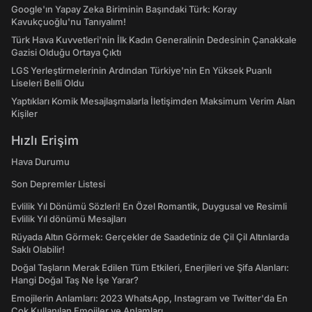
Google'ın Yapay Zeka Biriminin Başındaki Türk: Koray
Kavukçuoğlu'nu Tanıyalım!
Türk Hava Kuvvetleri'nin İlk Kadın Generalinin Dedesinin Çanakkale
Gazisi Olduğu Ortaya Çıktı
LGS Yerleştirmelerinin Ardından Türkiye'nin En Yüksek Puanlı
Liseleri Belli Oldu
Yaptıkları Komik Mesajlaşmalarla İletişimden Maksimum Verim Alan
Kişiler
Hızlı Erişim
Hava Durumu
Son Depremler Listesi
Evlilik Yıl Dönümü Sözleri! En Özel Romantik, Duygusal ve Resimli
Evlilik Yıl dönümü Mesajları
Rüyada Altın Görmek: Gerçekler de Saadetiniz de Çil Çil Altınlarda
Saklı Olabilir!
Doğal Taşların Merak Edilen Tüm Etkileri, Enerjileri ve Şifa Alanları:
Hangi Doğal Taş Ne İşe Yarar?
Emojilerin Anlamları: 2023 WhatsApp, Instagram ve Twitter'da En
Çok Kullanılan Emojiler ve Anlamları