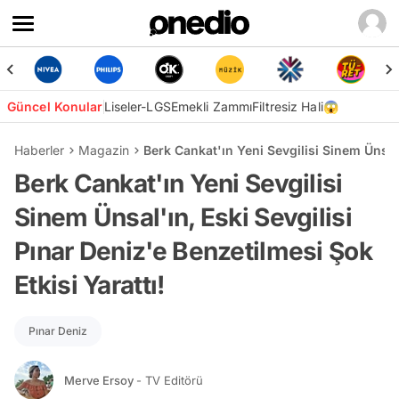
Güncel Konular
Liseler-LGS
Emekli Zammı
Filtresiz Hali😱
Haberler
Magazin
Berk Cankat'ın Yeni Sevgilisi Sinem Ünsal'
Berk Cankat'ın Yeni Sevgilisi
Sinem Ünsal'ın, Eski Sevgilisi
Pınar Deniz'e Benzetilmesi Şok
Etkisi Yarattı!
Pınar Deniz
Merve Ersoy
- TV Editörü