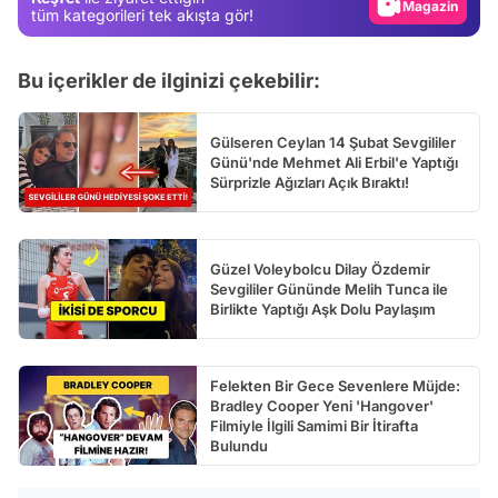
Video
tüm kategorileri tek akışta gör!
Test
Bu içerikler de ilginizi çekebilir:
Gülseren Ceylan 14 Şubat Sevgililer
Günü'nde Mehmet Ali Erbil'e Yaptığı
Sürprizle Ağızları Açık Bıraktı!
Güzel Voleybolcu Dilay Özdemir
Sevgililer Gününde Melih Tunca ile
Birlikte Yaptığı Aşk Dolu Paylaşım
Felekten Bir Gece Sevenlere Müjde:
Bradley Cooper Yeni 'Hangover'
Filmiyle İlgili Samimi Bir İtirafta
Bulundu