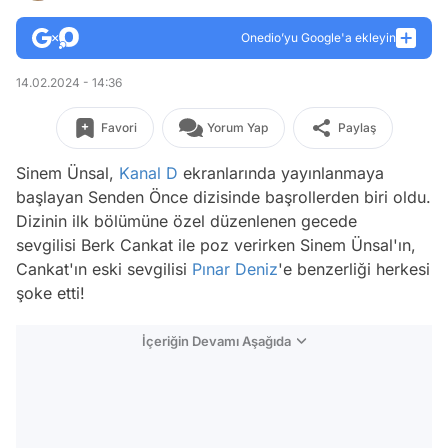
Onedio’yu Google'a ekleyin
14.02.2024 - 14:36
Favori
Yorum Yap
Paylaş
Sinem Ünsal,
Kanal D
ekranlarında yayınlanmaya
başlayan Senden Önce dizisinde başrollerden biri oldu.
Dizinin ilk bölümüne özel düzenlenen gecede
sevgilisi Berk Cankat ile poz verirken Sinem Ünsal'ın,
Cankat'ın eski sevgilisi
Pınar Deniz
'e benzerliği herkesi
şoke etti!
İçeriğin Devamı Aşağıda