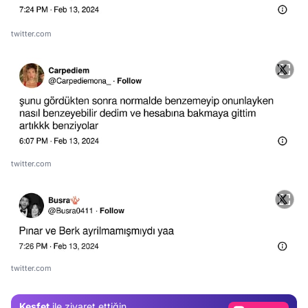
twitter.com
twitter.com
Video
Test
Gündem
twitter.com
Magazin
Keşfet
ile ziyaret ettiğin