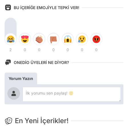
BU İÇERİĞE EMOJİYLE TEPKİ VER!
2
0
0
0
0
0
0
ONEDİO ÜYELERİ NE DİYOR?
Yorum Yazın
En Yeni İçerikler!