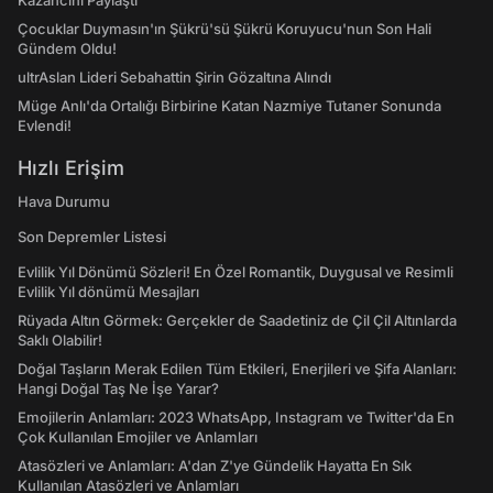
Kazancını Paylaştı
Çocuklar Duymasın'ın Şükrü'sü Şükrü Koruyucu'nun Son Hali
Gündem Oldu!
ultrAslan Lideri Sebahattin Şirin Gözaltına Alındı
Müge Anlı'da Ortalığı Birbirine Katan Nazmiye Tutaner Sonunda
Evlendi!
Hızlı Erişim
Hava Durumu
Son Depremler Listesi
Evlilik Yıl Dönümü Sözleri! En Özel Romantik, Duygusal ve Resimli
Evlilik Yıl dönümü Mesajları
Rüyada Altın Görmek: Gerçekler de Saadetiniz de Çil Çil Altınlarda
Saklı Olabilir!
Doğal Taşların Merak Edilen Tüm Etkileri, Enerjileri ve Şifa Alanları:
Hangi Doğal Taş Ne İşe Yarar?
Emojilerin Anlamları: 2023 WhatsApp, Instagram ve Twitter'da En
Çok Kullanılan Emojiler ve Anlamları
Atasözleri ve Anlamları: A'dan Z'ye Gündelik Hayatta En Sık
Kullanılan Atasözleri ve Anlamları