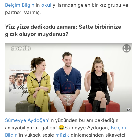
Belçim Bilgin
'in
okul
yıllarından gelen bir kız grubu ve
partneri varmış.
Yüz yüze dedikodu zamanı: Sette birbirinize
gıcık oluyor muydunuz?
Sümeyye Aydoğan
'ın yüzünden bu anı beklediğini
anlayabiliyoruz galiba! 😂Sümeyye Aydoğan,
Belçim
Bilgin
'in yüksek sesle
müzik
dinlemesinden şikayetçi