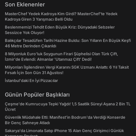
Son Eklenenler
MasterChef Yedek Kadroya Kim Girdi? MasterChef’te Yedek
Kadroya Giren 3 Yarışmacı Belli Oldu
Beslenmemizi Tehdit Eden Büyük Kriz: Dünyadaki Sebzeler
Sessizce Yok Oluyor!
Balıkçılar Tesadüfen Tarihi Hazine Buldu: Son Yılların En Büyük Keşfi
46 Metre Derinden Çıkarıldı
8 Milyonluk Euro'luk Soygunun Firari Şüphelisi Olan Türk Çift,
İzmir'de Evlendi: Almanlar 'Utanmaz Çift' Dedi!
Milyonları İlgilendiren Vergi Kararını SGK Uzmanı Anlattı: 6 Yıl Taksit
Fırsatı İçin Son Gün 31 Ağustos!
İstanbul'daki En İyi Pizzacılar
Günün Popüler Başlıkları
Çeşme'de Kumrucuya Tepki Yağdı! 1,5 Saatlik Süreyi Aşana 2 Bin TL
Ücret
Güvenlik Müdahale Etti: Manifest'in Bodrum'da Verdiği Konserde
Bir Genç Sahneye Atladı
Sakarya'da Limonata Satıp iPhone 15 Alan Genç Girişimci Günlük