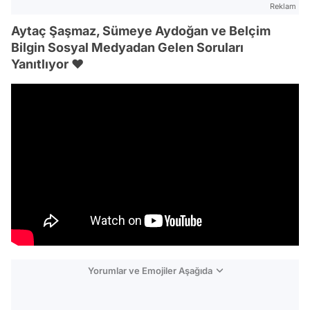
Reklam
Aytaç Şaşmaz, Sümeye Aydoğan ve Belçim
Bilgin Sosyal Medyadan Gelen Soruları
Yanıtlıyor ❤️
Yorumlar ve Emojiler Aşağıda