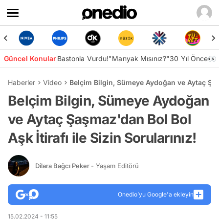
Güncel Konular
Bastonla Vurdu!
"Manyak Mısınız?"
30 Yıl Önce👀
Haberler
Video
Belçim Bilgin, Sümeye Aydoğan ve Aytaç Şaşma
Belçim Bilgin, Sümeye Aydoğan
ve Aytaç Şaşmaz'dan Bol Bol
Aşk İtirafı ile Sizin Sorularınız!
Dilara Bağcı Peker
- Yaşam Editörü
Onedio’yu Google'a ekleyin
15.02.2024 - 11:55