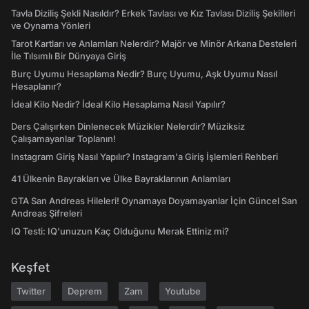
Tavla Diziliş Şekli Nasıldır? Erkek Tavlası ve Kız Tavlası Diziliş Şekilleri
ve Oynama Yönleri
Tarot Kartları ve Anlamları Nelerdir? Majör ve Minör Arkana Desteleri
İle Tılsımlı Bir Dünyaya Giriş
Burç Uyumu Hesaplama Nedir? Burç Uyumu, Aşk Uyumu Nasıl
Hesaplanır?
İdeal Kilo Nedir? İdeal Kilo Hesaplama Nasıl Yapılır?
Ders Çalışırken Dinlenecek Müzikler Nelerdir? Müziksiz
Çalışamayanlar Toplanın!
Instagram Giriş Nasıl Yapılır? Instagram'a Giriş İşlemleri Rehberi
41 Ülkenin Bayrakları ve Ülke Bayraklarının Anlamları
GTA San Andreas Hileleri! Oynamaya Doyamayanlar İçin Güncel San
Andreas Şifreleri
IQ Testi: IQ'unuzun Kaç Olduğunu Merak Ettiniz mi?
Keşfet
Twitter
Deprem
Zam
Youtube