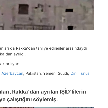
tanları da Rakka'dan tahliye edilenler arasındaydı
ka'dan ayrıldı.
ktarılıyor:
,
Azerbaycan
, Pakistan, Yemen, Suudi,
Çin
,
Tunus
,
rı, Rakka'dan ayrılan IŞİD'lilerin
e çalıştığını söylemiş.