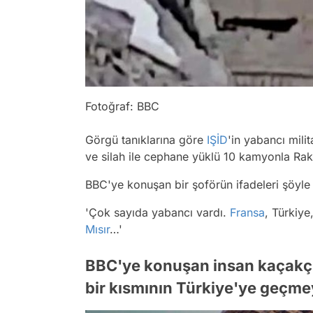
Fotoğraf: BBC
Görgü tanıklarına göre
IŞİD
'in yabancı mili
ve silah ile cephane yüklü 10 kamyonla Rak
BBC'ye konuşan bir şoförün ifadeleri şöyle a
'Çok sayıda yabancı vardı.
Fransa
, Türkiye
Mısır
…'
BBC'ye konuşan insan kaçakçıla
bir kısmının Türkiye'ye geçmey