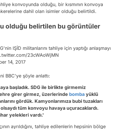
tahliye konvoyunda olduğu, bir kısmının konvoya
kerelerine dahil olan isimler olduğu belirtildi.
u olduğu belirtilen bu görüntüler
G'nin IŞİD militanlarını tahliye için yaptığı anlaşmayı
c.twitter.com/23cWAoWjMN
er 14, 2017
i BBC'ye şöyle anlattı:
aya başladık. SDG ile birlikte girmemiz
Şehre girer girmez, üzerlerinde
bomba
yüklü
anlarını gördük. Kamyonlarımıza bubi tuzakları
r olsaydı tüm konvoyu havaya uçuracaklardı.
har yelekleri vardı.'
ın ayrıldığını, tahliye edilenlerin hepsinin bölge