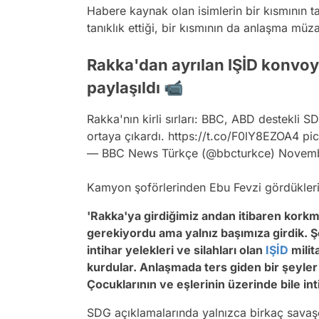
Habere kaynak olan isimlerin bir kısmının 
tanıklık ettiği, bir kısmının da anlaşma müza
Rakka'dan ayrılan IŞİD konvoy
paylaşıldı 📹
Rakka'nın kirli sırları: BBC, ABD destekli SD
ortaya çıkardı.
https://t.co/F0lY8EZOA4
pi
— BBC News Türkçe (@bbcturkce)
Novemb
Kamyon şoförlerinden Ebu Fevzi gördüklerin
'Rakka'ya girdiğimiz andan itibaren korkm
gerekiyordu ama yalnız başımıza girdik. 
intihar yelekleri ve silahları olan
IŞİD
milit
kurdular. Anlaşmada ters giden bir şeyle
Çocuklarının ve eşlerinin üzerinde bile inti
SDG açıklamalarında yalnızca birkaç savaşçın