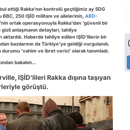
 kabul ettiği Rakka'nın kontrolü geçtiğimiz ay SDG
 BBC, 250 IŞİD militanı ve ailelerinin,
ABD
-
nin ortak operasyonuyla Rakka'dan 'güvenli bir
 gizli anlaşmanın detayları, tahliye
ktarıldı. Haberde tahliye edilen IŞİD'lilerin bir
ndan bazılarının da Türkiye'ye geldiği vurgulandı.
a durumu 'vahim ve ibret verici' olarak tanımladı.
ından bakalım...
le, IŞİD'lileri Rakka dışına taşıyan
eriyle görüştü.