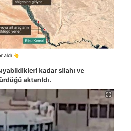
r aldı 👆
şıyabildikleri kadar silahı ve
rdüğü aktarıldı.