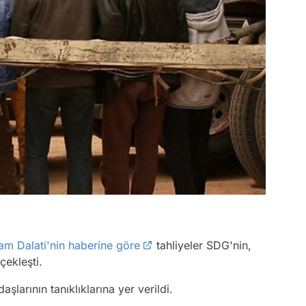
am Dalati'nin haberine göre
tahliyeler SDG'nin,
çekleşti.
larının tanıklıklarına yer verildi.