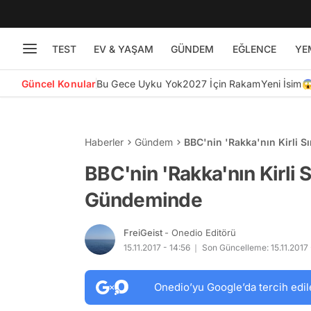
TEST
EV & YAŞAM
GÜNDEM
EĞLENCE
YE
Güncel Konular
Bu Gece Uyku Yok
2027 İçin Rakam
Yeni İsim
Haberler
Gündem
BBC'nin 'Rakka'nın Kirli S
BBC'nin 'Rakka'nın Kirli S
Gündeminde
FreiGeist
- Onedio Editörü
15.11.2017 - 14:56
Son Güncelleme: 15.11.2017 
Onedio’yu Google’da tercih edil