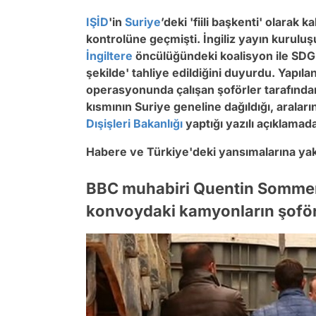
IŞİD
'in
Suriye
’deki 'fiili başkenti' olarak
kontrolüne geçmişti. İngiliz yayın kuruluşu
İngiltere
öncülüğündeki koalisyon ile SDG'
şekilde' tahliye edildiğini duyurdu. Yapılan
operasyonunda çalışan şoförler tarafından a
kısmının Suriye geneline dağıldığı, araları
Dışişleri Bakanlığı
yaptığı yazılı açıklamad
Habere ve Türkiye'deki yansımalarına yak
BBC muhabiri Quentin Sommervil
konvoydaki kamyonların şoförl