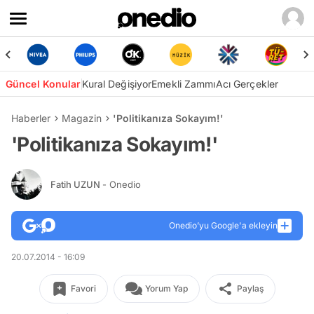
Güncel Konular
Kural Değişiyor
Emekli Zammı
Acı Gerçekler
Haberler
Magazin
'Politikanıza Sokayım!'
'Politikanıza Sokayım!'
Fatih UZUN
- Onedio
Onedio’yu Google'a ekleyin
20.07.2014 - 16:09
Favori
Yorum Yap
Paylaş