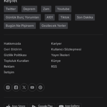
Keşfet
Twitter
Deprem
Zam
Youtube
Günlük Burç Yorumları
A101
Tiktok
Son Dakika
Bugün Ne Pişirsem
Gezilecek Yerler
Hakkımızda
Kariyer
Geri Bildirim
Kullanıcı Sözleşmesi
Gizlilik Politikası
Yayın İlkeleri
Topluluk Kuralları
Künye
Reklam
RSS
İletişim