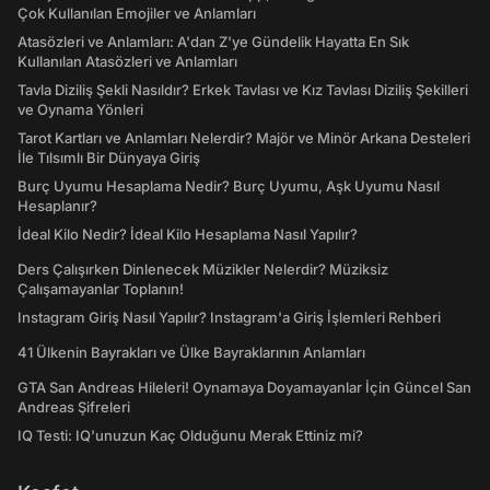
Çok Kullanılan Emojiler ve Anlamları
Atasözleri ve Anlamları: A'dan Z'ye Gündelik Hayatta En Sık
Kullanılan Atasözleri ve Anlamları
Tavla Diziliş Şekli Nasıldır? Erkek Tavlası ve Kız Tavlası Diziliş Şekilleri
ve Oynama Yönleri
Tarot Kartları ve Anlamları Nelerdir? Majör ve Minör Arkana Desteleri
İle Tılsımlı Bir Dünyaya Giriş
Burç Uyumu Hesaplama Nedir? Burç Uyumu, Aşk Uyumu Nasıl
Hesaplanır?
İdeal Kilo Nedir? İdeal Kilo Hesaplama Nasıl Yapılır?
Ders Çalışırken Dinlenecek Müzikler Nelerdir? Müziksiz
Çalışamayanlar Toplanın!
Instagram Giriş Nasıl Yapılır? Instagram'a Giriş İşlemleri Rehberi
41 Ülkenin Bayrakları ve Ülke Bayraklarının Anlamları
GTA San Andreas Hileleri! Oynamaya Doyamayanlar İçin Güncel San
Andreas Şifreleri
IQ Testi: IQ'unuzun Kaç Olduğunu Merak Ettiniz mi?