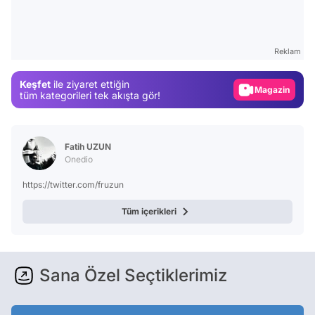
Video
Test
Reklam
Gündem
Keşfet
ile ziyaret ettiğin
Magazin
tüm kategorileri tek akışta gör!
Video
Test
Fatih UZUN
Onedio
https://twitter.com/fruzun
Tüm içerikleri
Sana Özel Seçtiklerimiz