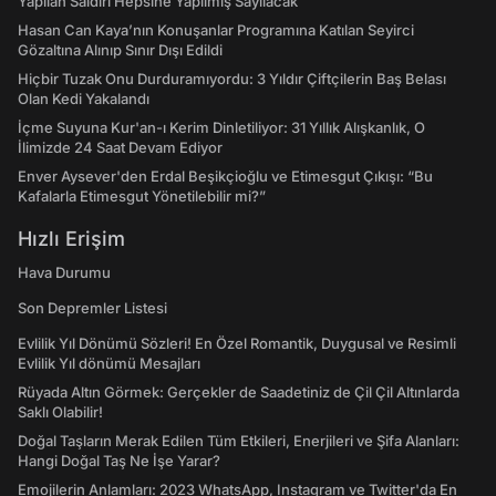
Yapılan Saldırı Hepsine Yapılmış Sayılacak
Hasan Can Kaya’nın Konuşanlar Programına Katılan Seyirci
Gözaltına Alınıp Sınır Dışı Edildi
Hiçbir Tuzak Onu Durduramıyordu: 3 Yıldır Çiftçilerin Baş Belası
Olan Kedi Yakalandı
İçme Suyuna Kur'an-ı Kerim Dinletiliyor: 31 Yıllık Alışkanlık, O
İlimizde 24 Saat Devam Ediyor
Enver Aysever'den Erdal Beşikçioğlu ve Etimesgut Çıkışı: “Bu
Kafalarla Etimesgut Yönetilebilir mi?”
Hızlı Erişim
Hava Durumu
Son Depremler Listesi
Evlilik Yıl Dönümü Sözleri! En Özel Romantik, Duygusal ve Resimli
Evlilik Yıl dönümü Mesajları
Rüyada Altın Görmek: Gerçekler de Saadetiniz de Çil Çil Altınlarda
Saklı Olabilir!
Doğal Taşların Merak Edilen Tüm Etkileri, Enerjileri ve Şifa Alanları:
Hangi Doğal Taş Ne İşe Yarar?
Emojilerin Anlamları: 2023 WhatsApp, Instagram ve Twitter'da En