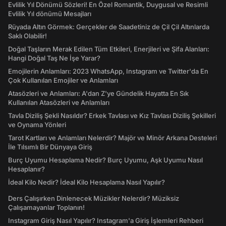
Evlilik Yıl Dönümü Sözleri! En Özel Romantik, Duygusal ve Resimli
Evlilik Yıl dönümü Mesajları
Rüyada Altın Görmek: Gerçekler de Saadetiniz de Çil Çil Altınlarda
Saklı Olabilir!
Doğal Taşların Merak Edilen Tüm Etkileri, Enerjileri ve Şifa Alanları:
Hangi Doğal Taş Ne İşe Yarar?
Emojilerin Anlamları: 2023 WhatsApp, Instagram ve Twitter'da En
Çok Kullanılan Emojiler ve Anlamları
Atasözleri ve Anlamları: A'dan Z'ye Gündelik Hayatta En Sık
Kullanılan Atasözleri ve Anlamları
Tavla Diziliş Şekli Nasıldır? Erkek Tavlası ve Kız Tavlası Diziliş Şekilleri
ve Oynama Yönleri
Tarot Kartları ve Anlamları Nelerdir? Majör ve Minör Arkana Desteleri
İle Tılsımlı Bir Dünyaya Giriş
Burç Uyumu Hesaplama Nedir? Burç Uyumu, Aşk Uyumu Nasıl
Hesaplanır?
İdeal Kilo Nedir? İdeal Kilo Hesaplama Nasıl Yapılır?
Ders Çalışırken Dinlenecek Müzikler Nelerdir? Müziksiz
Çalışamayanlar Toplanın!
Instagram Giriş Nasıl Yapılır? Instagram'a Giriş İşlemleri Rehberi