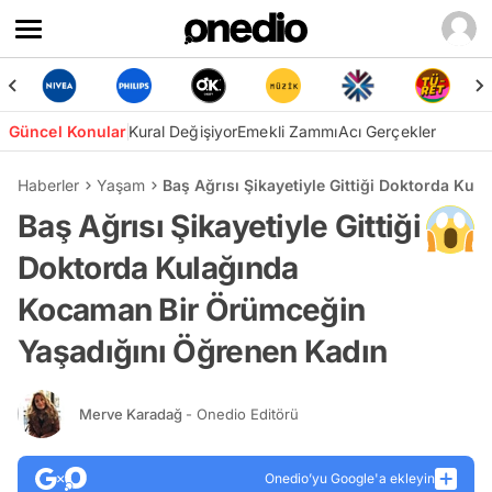
Güncel Konular
Kural Değişiyor
Emekli Zammı
Acı Gerçekler
Haberler
Yaşam
Baş Ağrısı Şikayetiyle Gittiği Doktorda K
Baş Ağrısı Şikayetiyle Gittiği
Doktorda Kulağında
Kocaman Bir Örümceğin
Yaşadığını Öğrenen Kadın
Merve Karadağ
- Onedio Editörü
Onedio’yu Google'a ekleyin