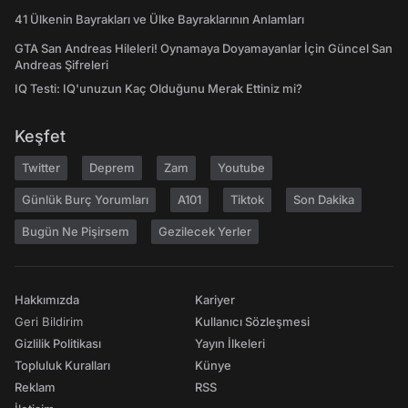
41 Ülkenin Bayrakları ve Ülke Bayraklarının Anlamları
GTA San Andreas Hileleri! Oynamaya Doyamayanlar İçin Güncel San
Andreas Şifreleri
IQ Testi: IQ'unuzun Kaç Olduğunu Merak Ettiniz mi?
Keşfet
Twitter
Deprem
Zam
Youtube
Günlük Burç Yorumları
A101
Tiktok
Son Dakika
Bugün Ne Pişirsem
Gezilecek Yerler
Hakkımızda
Kariyer
Geri Bildirim
Kullanıcı Sözleşmesi
Gizlilik Politikası
Yayın İlkeleri
Topluluk Kuralları
Künye
Reklam
RSS