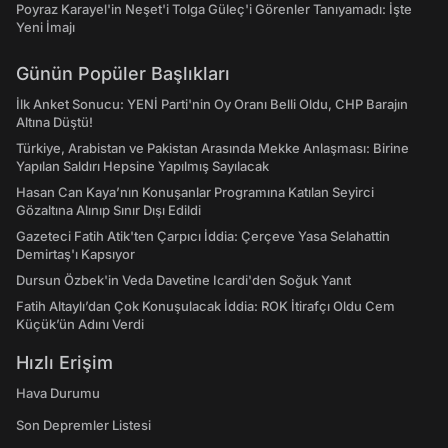
Poyraz Karayel'in Neşet'i Tolga Güleç'i Görenler Tanıyamadı: İşte
Yeni İmajı
Günün Popüler Başlıkları
İlk Anket Sonucu: YENİ Parti'nin Oy Oranı Belli Oldu, CHP Barajın
Altına Düştü!
Türkiye, Arabistan ve Pakistan Arasında Mekke Anlaşması: Birine
Yapılan Saldırı Hepsine Yapılmış Sayılacak
Hasan Can Kaya’nın Konuşanlar Programına Katılan Seyirci
Gözaltına Alınıp Sınır Dışı Edildi
Gazeteci Fatih Atik'ten Çarpıcı İddia: Çerçeve Yasa Selahattin
Demirtaş'ı Kapsıyor
Dursun Özbek'in Veda Davetine Icardi'den Soğuk Yanıt
Fatih Altaylı’dan Çok Konuşulacak İddia: ROK İtirafçı Oldu Cem
Küçük’ün Adını Verdi
Hızlı Erişim
Hava Durumu
Son Depremler Listesi