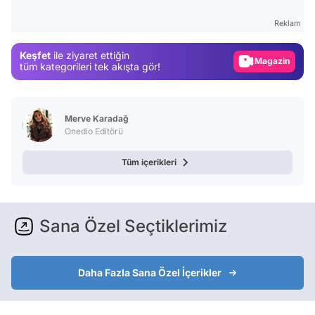
Test
Reklam
Gündem
Keşfet
ile ziyaret ettiğin
Magazin
tüm kategorileri tek akışta gör!
Video
Test
Merve Karadağ
Onedio Editörü
Tüm içerikleri
Sana Özel Seçtiklerimiz
Daha Fazla Sana Özel İçerikler