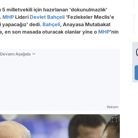
5 milletvekili için hazırlanan 'dokunulmazlık'
i.
MHP
Lideri
Devlet Bahçeli
'Fezlekeler Meclis'e
ni yapacağız' dedi.
Bahçeli
, Anayasa Mutabakat
ksa, en son masada oturacak olanlar yine o
MHP
'nin
n Devamı Aşağıda
Reklam