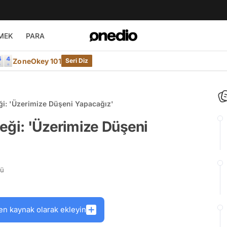
MEK
PARA
ZoneOkey 101
Seri Diz
ği: 'Üzerimize Düşeni Yapacağız'
eği: 'Üzerimize Düşeni
rü
en kaynak olarak ekleyin