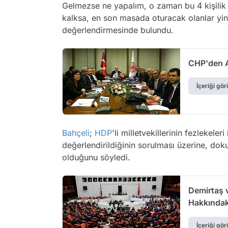
Gelmezse ne yapalım, o zaman bu 4 kişilik m
kalksa, en son masada oturacak olanlar yi
değerlendirmesinde bulundu.
CHP'den A
İçeriği gör
Bahçeli
;
HDP
'li milletvekillerinin fezlekele
değerlendirildiğinin sorulması üzerine, dok
olduğunu söyledi.
Demirtaş v
Hakkındak
İçeriği gör