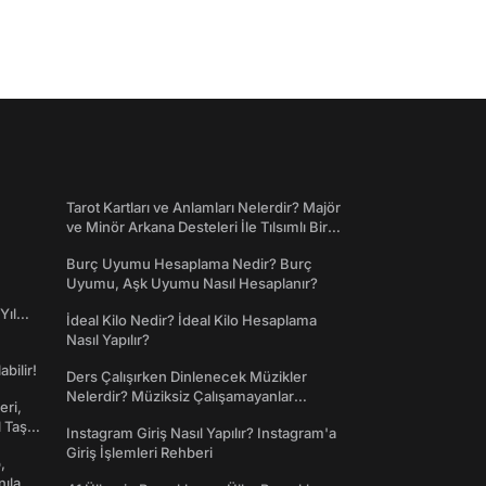
Tarot Kartları ve Anlamları Nelerdir? Majör
ve Minör Arkana Desteleri İle Tılsımlı Bir
Dünyaya Giriş
Burç Uyumu Hesaplama Nedir? Burç
Uyumu, Aşk Uyumu Nasıl Hesaplanır?
Yıl
İdeal Kilo Nedir? İdeal Kilo Hesaplama
Nasıl Yapılır?
abilir!
Ders Çalışırken Dinlenecek Müzikler
Nelerdir? Müziksiz Çalışamayanlar
eri,
Toplanın!
l Taş
Instagram Giriş Nasıl Yapılır? Instagram'a
Giriş İşlemleri Rehberi
,
nılan