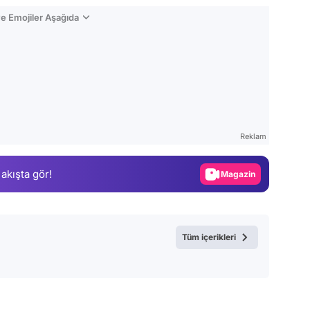
e Emojiler Aşağıda
Video
Test
Reklam
Gündem
 akışta gör!
Magazin
Video
Test
Tüm içerikleri