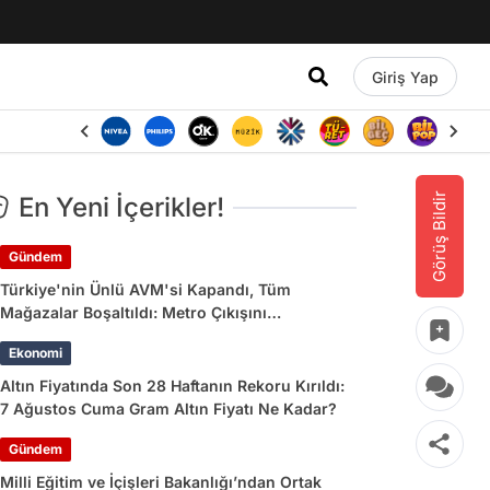
Giriş Yap
Görüş Bildir
En Yeni İçerikler!
Gündem
Türkiye'nin Ünlü AVM'si Kapandı, Tüm
Mağazalar Boşaltıldı: Metro Çıkışını
Kullananlara Uyarı Yapıldı
Ekonomi
Altın Fiyatında Son 28 Haftanın Rekoru Kırıldı:
7 Ağustos Cuma Gram Altın Fiyatı Ne Kadar?
Gündem
Milli Eğitim ve İçişleri Bakanlığı’ndan Ortak