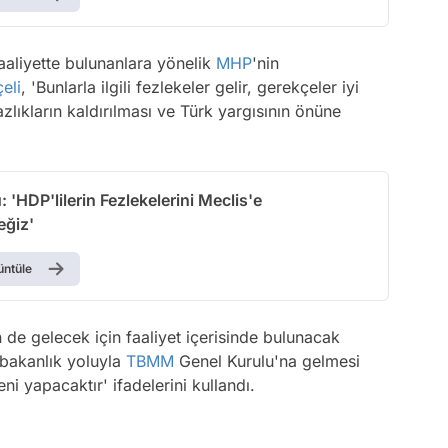
faaliyette bulunanlara yönelik
MHP
'nin
eli
, 'Bunlarla ilgili fezlekeler gelir, gerekçeler iyi
zlıkların kaldırılması ve Türk yargısının önüne
 'HDP'lilerin Fezlekelerini Meclis'e
ğiz'
üntüle
 de gelecek için faaliyet içerisinde bulunacak
aşbakanlık yoluyla
TBMM
Genel Kurulu'na gelmesi
eni yapacaktır' ifadelerini kullandı.