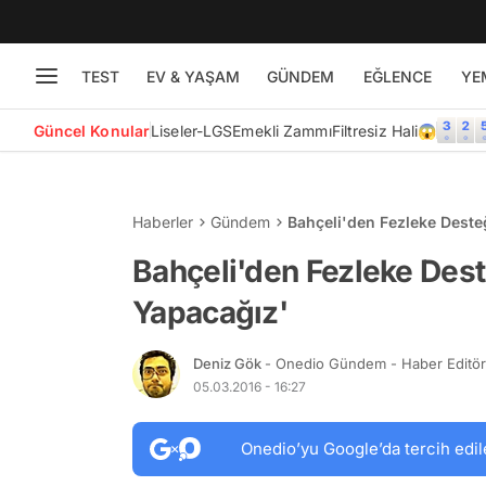
TEST
EV & YAŞAM
GÜNDEM
EĞLENCE
YE
Güncel Konular
Liseler-LGS
Emekli Zammı
Filtresiz Hali😱
Haberler
Gündem
Bahçeli'den Fezleke Deste
Bahçeli'den Fezleke Dest
Yapacağız'
Deniz Gök
- Onedio Gündem - Haber Editö
05.03.2016 - 16:27
Onedio’yu Google’da tercih edil