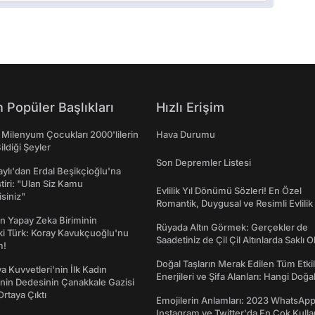
 Popüler Başlıkları
Hızlı Erişim
 Milenyum Çocukları 2000'lilerin
Hava Durumu
ildiği Şeyler
Son Depremler Listesi
taylı'dan Erdal Beşikçioğlu'na
ştiri: "Ulan Siz Kamu
Evlilik Yıl Dönümü Sözleri! En Özel
isiniz"
Romantik, Duygusal ve Resimli Evlilik 
dönümü Mesajları
n Yapay Zeka Biriminin
Rüyada Altın Görmek: Gerçekler de
ki Türk: Koray Kavukçuoğlu'nu
Saadetiniz de Çil Çil Altınlarda Saklı Ol
m!
Doğal Taşların Merak Edilen Tüm Etkil
a Kuvvetleri'nin İlk Kadın
Enerjileri ve Şifa Alanları: Hangi Doğa
nin Dedesinin Çanakkale Gazisi
Ne İşe Yarar?
rtaya Çıktı
Emojilerin Anlamları: 2023 WhatsApp
Instagram ve Twitter'da En Çok Kulla