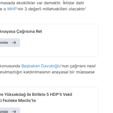
asada eksiklikler var demektir. İktidar dahi
ne o
MHP
'nin 3 değerli milletvekilleri olacaktır'
nayasa Çağrısına Ret
üntüle
ri konusunda
Başbakan
Davutoğlu
'nun çağrısını nasıl
unulmazlığın kaldırılmasının anayasal bir müessese
e Yüksekdağ ile Birlikte 5 HDP'li Vekil
i Fezleke Meclis'te
üntüle