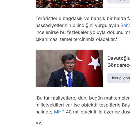
Teröristlerle bağdaşık ve barışık bir halde 
hassasiyetlerinin bilindiğini vurgulayan
Bahç
incelenirse bu fezlekeler yoluyla dokunulma
çıkarılması temel tercihimiz olacaktır.'
Davutoğlu:
Gönderece
İçeriği gör
'Bu tür faaliyetlere, dün, bugün muhtemelen
milletvekilleri var ise objektif tespitlerle B
halinde,
MHP
40 milletvekili ile üzerine düş
AA