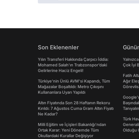
Son Eklenenler
Günün
Yılın Transferi Hakkında Çarpıcı İddia:
Yalnızca
Mohamed Salah'ın Trabzonspor’daki
Çok İyi B
Gelirlerine Haciz Engeli!
Fatih Al
Türkiye'nin Ünlü AVM'si Kapandı, Tüm
Ağır Ele
Mağazalar Boşaltıldı: Metro Çıkışını
Görevlis
Kullananlara Uyarı Yapıldı
Google'ı
Altın Fiyatında Son 28 Haftanın Rekoru
Başında
Kırıldı: 7 Ağustos Cuma Gram Altın Fiyatı
Tanıyalı
Ne Kadar?
Türk Hav
Milli Eğitim ve İçişleri Bakanlığı’ndan
Generali
Ortak Karar: Yeni Dönemde Tüm
Olduğu O
Okullardaki Kurallar Değişiyor