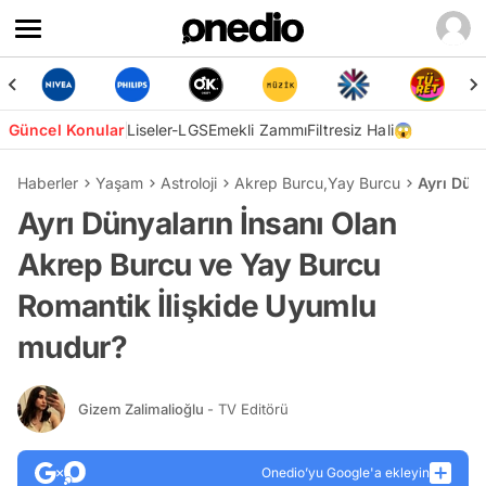
Güncel Konular
Liseler-LGS
Emekli Zammı
Filtresiz Hali😱
Haberler
Yaşam
Astroloji
Akrep Burcu
,
Yay Burcu
Ayrı Dün
Ayrı Dünyaların İnsanı Olan
Akrep Burcu ve Yay Burcu
Romantik İlişkide Uyumlu
mudur?
Gizem Zalimalioğlu
- TV Editörü
Onedio’yu Google'a ekleyin