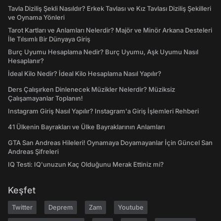
Tavla Diziliş Şekli Nasıldır? Erkek Tavlası ve Kız Tavlası Diziliş Şekilleri
ve Oynama Yönleri
Tarot Kartları ve Anlamları Nelerdir? Majör ve Minör Arkana Desteleri
İle Tılsımlı Bir Dünyaya Giriş
Burç Uyumu Hesaplama Nedir? Burç Uyumu, Aşk Uyumu Nasıl
Hesaplanır?
İdeal Kilo Nedir? İdeal Kilo Hesaplama Nasıl Yapılır?
Ders Çalışırken Dinlenecek Müzikler Nelerdir? Müziksiz
Çalışamayanlar Toplanın!
Instagram Giriş Nasıl Yapılır? Instagram'a Giriş İşlemleri Rehberi
41 Ülkenin Bayrakları ve Ülke Bayraklarının Anlamları
GTA San Andreas Hileleri! Oynamaya Doyamayanlar İçin Güncel San
Andreas Şifreleri
IQ Testi: IQ'unuzun Kaç Olduğunu Merak Ettiniz mi?
Keşfet
Twitter
Deprem
Zam
Youtube