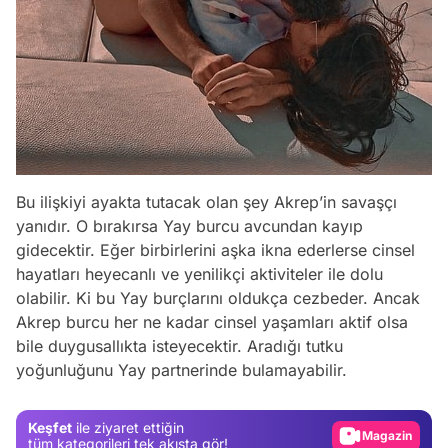
Bu ilişkiyi ayakta tutacak olan şey Akrep’in savaşçı
yanıdır. O bırakırsa Yay burcu avcundan kayıp
gidecektir. Eğer birbirlerini aşka ikna ederlerse cinsel
hayatları heyecanlı ve yenilikçi aktiviteler ile dolu
olabilir. Ki bu Yay burçlarını oldukça cezbeder. Ancak
Video
Akrep burcu her ne kadar cinsel yaşamları aktif olsa
Test
bile duygusallıkta isteyecektir. Aradığı tutku
yoğunluğunu Yay partnerinde bulamayabilir.
Gündem
Magazin
Keşfet
ile ziyaret ettiğin
Video
tüm kategorileri tek akışta gör!