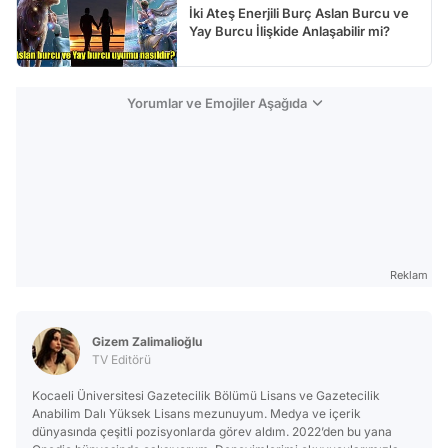
İki Ateş Enerjili Burç Aslan Burcu ve
Yay Burcu İlişkide Anlaşabilir mi?
Yorumlar ve Emojiler Aşağıda
Reklam
Gizem Zalimalioğlu
TV Editörü
Kocaeli Üniversitesi Gazetecilik Bölümü Lisans ve Gazetecilik
Anabilim Dalı Yüksek Lisans mezunuyum. Medya ve içerik
dünyasında çeşitli pozisyonlarda görev aldım. 2022’den bu yana