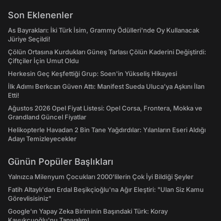
Son Eklenenler
As Bayrakları: İki Türk İsim, Grammy Ödülleri'nde Oy Kullanacak
Jüriye Seçildi!
Çölün Ortasına Kurdukları Güneş Tarlası Çölün Kaderini Değiştirdi:
Çiftçiler İçin Umut Oldu
Herkesin Geç Keşfettiği Grup: Soen'in Yükseliş Hikayesi
İlk Adımı Berkcan Güven Attı: Manifest Sueda Uluca'ya Aşkını İlan
Etti!
Ağustos 2026 Opel Fiyat Listesi: Opel Corsa, Frontera, Mokka ve
Grandland Güncel Fiyatlar
Helikopterle Havadan 2 Bin Tane Yağdırdılar: Yılanların Eseri Aldığı
Adayı Temizleyecekler
Günün Popüler Başlıkları
Yalnızca Milenyum Çocukları 2000'lilerin Çok İyi Bildiği Şeyler
Fatih Altaylı'dan Erdal Beşikçioğlu'na Ağır Eleştiri: "Ulan Siz Kamu
Görevlisisiniz"
Google'ın Yapay Zeka Biriminin Başındaki Türk: Koray
Kavukçuoğlu'nu Tanıyalım!