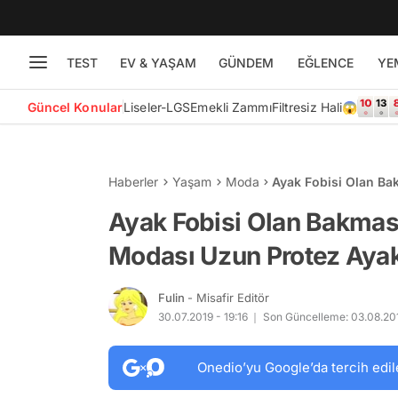
TEST
EV & YAŞAM
GÜNDEM
EĞLENCE
YE
Güncel Konular
Liseler-LGS
Emekli Zammı
Filtresiz Hali😱
Haberler
Yaşam
Moda
Ayak Fobisi Olan Ba
Ayak Tırnakları
Ayak Fobisi Olan Bakmas
Modası Uzun Protez Ayak 
Fulin
- Misafir Editör
30.07.2019 - 19:16
Son Güncelleme: 03.08.201
Onedio’yu Google’da tercih edil