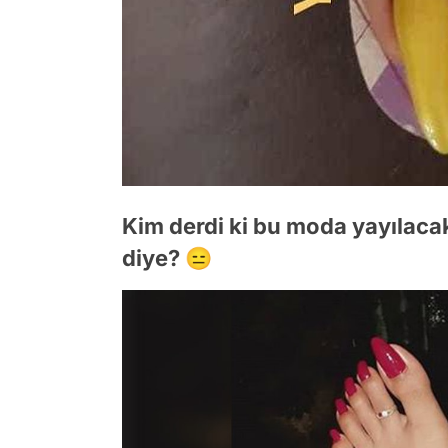
Kim derdi ki bu moda yayılaca
diye? 😑