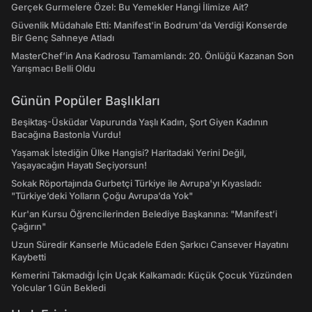
Gerçek Gurmelere Özel: Bu Yemekler Hangi İlimize Ait?
Güvenlik Müdahale Etti: Manifest'in Bodrum'da Verdiği Konserde
Bir Genç Sahneye Atladı
MasterChef’in Ana Kadrosu Tamamlandı: 20. Önlüğü Kazanan Son
Yarışmacı Belli Oldu
Günün Popüler Başlıkları
Beşiktaş-Üsküdar Vapurunda Yaşlı Kadın, Şort Giyen Kadının
Bacağına Bastonla Vurdu!
Yaşamak İstediğin Ülke Hangisi? Haritadaki Yerini Değil,
Yaşayacağın Hayatı Seçiyorsun!
Sokak Röportajında Gurbetçi Türkiye ile Avrupa'yı Kıyasladı:
"Türkiye’deki Yolların Çoğu Avrupa’da Yok"
Kur'an Kursu Öğrencilerinden Belediye Başkanına: "Manifest’i
Çağırın"
Uzun Süredir Kanserle Mücadele Eden Şarkıcı Cansever Hayatını
Kaybetti
Kemerini Takmadığı İçin Uçak Kalkamadı: Küçük Çocuk Yüzünden
Yolcular 1 Gün Bekledi