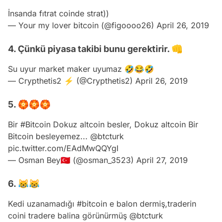
İnsanda fıtrat coinde strat))
— Your my lover bitcoin (@figoooo26)
April 26, 2019
4. Çünkü piyasa takibi bunu gerektirir. 👊
Su uyur market maker uyumaz 🤣😂🤣
— Crypthetis2 ⚡ (@Crypthetis2)
April 26, 2019
5. 🏵🏵🏵
Bir
#Bitcoin
Dokuz altcoin besler, Dokuz altcoin Bir
Bitcoin besleyemez...
@btcturk
pic.twitter.com/EAdMwQQYgI
— Osman Bey🇹🇷 (@osman_3523)
April 27, 2019
6. 😹😹
Kedi uzanamadığı
#bitcoin
e balon dermiş,traderin
coini tradere balina görünürmüş
@btcturk