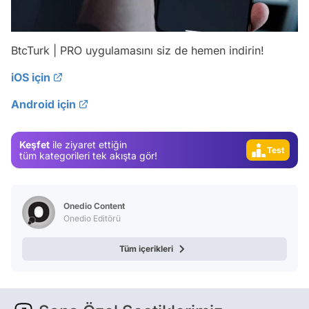
Video
BtcTurk | PRO uygulamasını siz de hemen indirin!
Test
iOS için
Gündem
Android için
Magazin
Video
Keşfet
ile ziyaret ettiğin
Test
tüm kategorileri tek akışta gör!
Onedio Content
Onedio Editörü
Tüm içerikleri