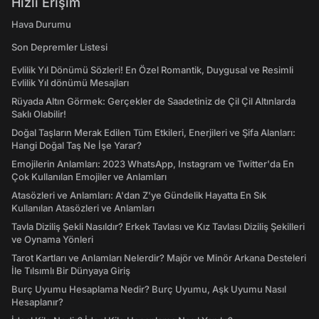
Hızlı Erişim
Hava Durumu
Son Depremler Listesi
Evlilik Yıl Dönümü Sözleri! En Özel Romantik, Duygusal ve Resimli
Evlilik Yıl dönümü Mesajları
Rüyada Altın Görmek: Gerçekler de Saadetiniz de Çil Çil Altınlarda
Saklı Olabilir!
Doğal Taşların Merak Edilen Tüm Etkileri, Enerjileri ve Şifa Alanları:
Hangi Doğal Taş Ne İşe Yarar?
Emojilerin Anlamları: 2023 WhatsApp, Instagram ve Twitter'da En
Çok Kullanılan Emojiler ve Anlamları
Atasözleri ve Anlamları: A'dan Z'ye Gündelik Hayatta En Sık
Kullanılan Atasözleri ve Anlamları
Tavla Diziliş Şekli Nasıldır? Erkek Tavlası ve Kız Tavlası Diziliş Şekilleri
ve Oynama Yönleri
Tarot Kartları ve Anlamları Nelerdir? Majör ve Minör Arkana Desteleri
İle Tılsımlı Bir Dünyaya Giriş
Burç Uyumu Hesaplama Nedir? Burç Uyumu, Aşk Uyumu Nasıl
Hesaplanır?