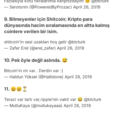
Fazlasıyla kötü fıkralarımla karşınızdayım 😊
@btcturk
— Serotonin (@PoweredByProzac)
April 26, 2019
9. Bilmeyenler için Shitcoin: Kripto para
dünyasında hacim sıralamasında en altta kalmış
coinlere verilen bir isim.
shitcoin'in sesi uzaktan hoş gelir
@btcturk
— Zafer Erel (@erel_zafer)
April 26, 2019
10. Pek öyle değil aslında. 😅
Bitcoin'in mi var.. Derdin var :)
— Haldun Yüksel (@Hallldone)
April 26, 2019
11. 😄😄⏳
Terazi var tartı var,ripple’nin vakti var 😂
@btcturk
— MutluKaya (@mutlukayaaa)
April 26, 2019