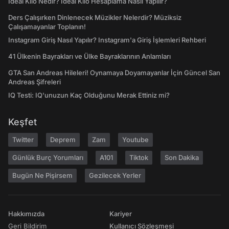
İdeal Kilo Nedir? İdeal Kilo Hesaplama Nasıl Yapılır?
Ders Çalışırken Dinlenecek Müzikler Nelerdir? Müziksiz
Çalışamayanlar Toplanın!
Instagram Giriş Nasıl Yapılır? Instagram'a Giriş İşlemleri Rehberi
41 Ülkenin Bayrakları ve Ülke Bayraklarının Anlamları
GTA San Andreas Hileleri! Oynamaya Doyamayanlar İçin Güncel San
Andreas Şifreleri
IQ Testi: IQ'unuzun Kaç Olduğunu Merak Ettiniz mi?
Keşfet
Twitter
Deprem
Zam
Youtube
Günlük Burç Yorumları
A101
Tiktok
Son Dakika
Bugün Ne Pişirsem
Gezilecek Yerler
Hakkımızda
Kariyer
Geri Bildirim
Kullanıcı Sözleşmesi