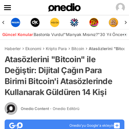
Güncel Konular
Bastonla Vurdu!
"Manyak Mısınız?"
30 Yıl Önce👀
Haberler
Ekonomi
Kripto Para
Bitcoin
Atasözlerini "Bitcoin
Atasözlerini "Bitcoin" ile
Değiştir: Dijital Çağın Para
Birimi Bitcoin'i Atasözlerinde
Kullanarak Güldüren 14 Kişi
Onedio Content
- Onedio Editörü
Onedio’yu Google'a ekleyin