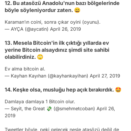
12. Bu atasözü Anadolu'nun bazı bölgelerinde
böyle söyleniyordur zaten. 😄
Karaman’ın coini, sonra çıkar oyini (oyunu).
— AYÇA (@aycatin)
April 26, 2019
13. Mesela Bitcoin'in ilk çıktığı yıllarda ev
yerine Bitcoin alsaydınız şimdi site sahibi
olabilirdiniz. 🙄
Ev alma bitcoin al.
— Kayhan Kayıhan (@kayhankayihan)
April 27, 2019
14. Keşke olsa, musluğu hep açık bırakırdık. 🤩
Damlaya damlaya 1 Bitcoin olur.
— Seyit, the Great 💸 (@smehmetcoban)
April 26,
2019
Tweetler böyle, peki gelecek nesle atasözü değil de