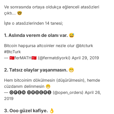
Ve sonrasında ortaya oldukça eğlenceli atasözleri
çıktı... 🤓
İşte o atasözlerinden 14 tanesi;
1. Aslında verem de olanı var. 😅
Bitcoin hapşursa altcoinler nezle olur
@btcturk
#BtcTurk
— 🇹🇷ferMATH🇹🇷 (@fermatdiyorki)
April 29, 2019
2. Tatsız olaylar yaşanmasın. 😁
Hem bitcoinim dökülmesin (düşürülmesin), hemde
cüzdanım delinmesin 😁
— 🅞🅟🅔🅝 🅞🅡🅓🅔🅡🅢 (@open_orders)
April 26,
2019
3. Ooo güzel kafiye. 👌