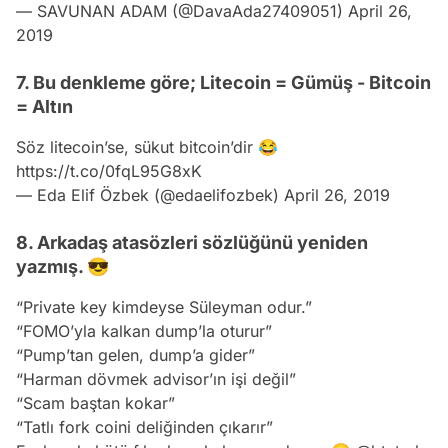
— SAVUNAN ADAM (@DavaAda27409051)
April 26,
2019
7. Bu denkleme göre; Litecoin = Gümüş - Bitcoin
= Altın
Söz litecoin’se, sükut bitcoin’dir 😂
https://t.co/0fqL95G8xK
— Eda Elif Özbek (@edaelifozbek)
April 26, 2019
8. Arkadaş atasözleri sözlüğünü yeniden
yazmış. 😎
“Private key kimdeyse Süleyman odur.”
“FOMO’yla kalkan dump’la oturur”
“Pump’tan gelen, dump’a gider”
“Harman dövmek advisor’ın işi değil”
“Scam baştan kokar”
“Tatlı fork coini deliğinden çıkarır”