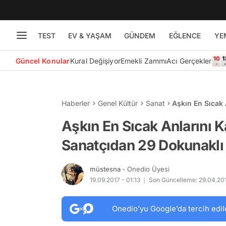
TEST
EV & YAŞAM
GÜNDEM
EĞLENCE
YE
Güncel Konular
Kural Değişiyor
Emekli Zammı
Acı Gerçekler
Haberler
Genel Kültür
Sanat
Aşkın En Sıcak
İllüstrasyon
Aşkın En Sıcak Anlarını 
Sanatçıdan 29 Dokunaklı 
müstesna
- Onedio Üyesi
19.09.2017 - 01:13
Son Güncelleme: 29.04.2018
Onedio’yu Google’da tercih edil