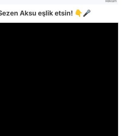
Reklam
 Sezen Aksu eşlik etsin! 👇🎤