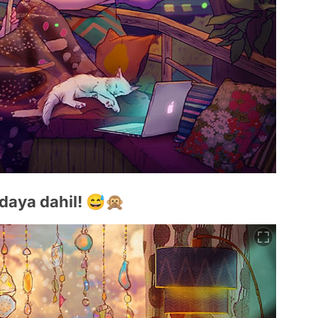
vdaya dahil! 😅🙊