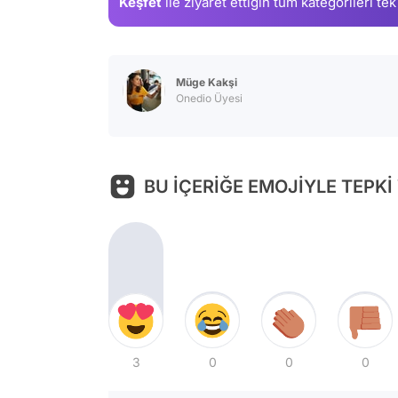
Keşfet
ile ziyaret ettiğin
tüm kategorileri tek
Müge Kakşi
Onedio Üyesi
BU İÇERİĞE EMOJİYLE TEPKİ
3
0
0
0