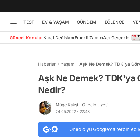
TEST
EV & YAŞAM
GÜNDEM
EĞLENCE
YE
Güncel Konular
Kural Değişiyor
Emekli Zammı
Acı Gerçekler
Haberler
Yaşam
Aşk Ne Demek? TDK'ya Göre
Aşk Ne Demek? TDK'ya G
Nedir?
Müge Kakşi
- Onedio Üyesi
24.05.2022 - 22:43
Onedio’yu Google’da tercih edil