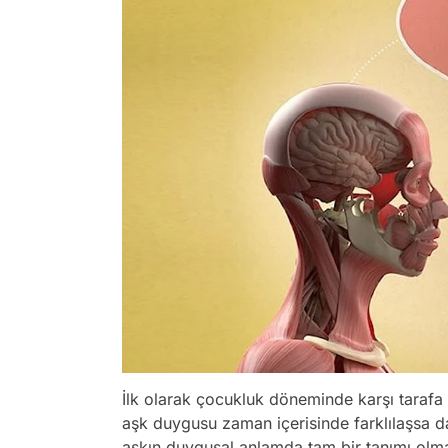
İlk olarak çocukluk döneminde karşı tarafa h
aşk duygusu zaman içerisinde farklılaşsa da
aşkın duygusal anlamda tam bir tanımı olma