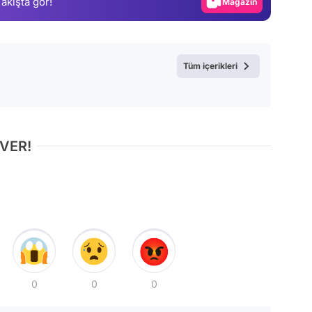
 akışta gör!
Magazin
Video
Test
Tüm içerikleri
 VER!
0
0
0