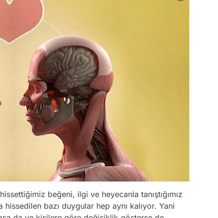
issettiğimiz beğeni, ilgi ve heyecanla tanıştığımız
 hissedilen bazı duygular hep aynı kalıyor. Yani
sa da ve kişilere göre değişiklik gösterse de