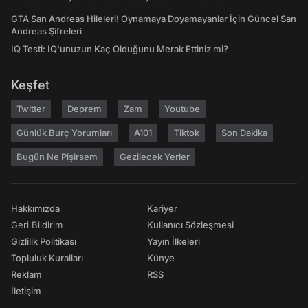
GTA San Andreas Hileleri! Oynamaya Doyamayanlar İçin Güncel San
Andreas Şifreleri
IQ Testi: IQ'unuzun Kaç Olduğunu Merak Ettiniz mi?
Keşfet
Twitter
Deprem
Zam
Youtube
Günlük Burç Yorumları
A101
Tiktok
Son Dakika
Bugün Ne Pişirsem
Gezilecek Yerler
Hakkımızda
Kariyer
Geri Bildirim
Kullanıcı Sözleşmesi
Gizlilik Politikası
Yayın İlkeleri
Topluluk Kuralları
Künye
Reklam
RSS
İletişim