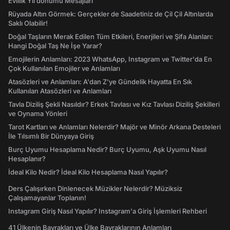
Evlilik Yıl dönümü Mesajları
Rüyada Altın Görmek: Gerçekler de Saadetiniz de Çil Çil Altınlarda
Saklı Olabilir!
Doğal Taşların Merak Edilen Tüm Etkileri, Enerjileri ve Şifa Alanları:
Hangi Doğal Taş Ne İşe Yarar?
Emojilerin Anlamları: 2023 WhatsApp, Instagram ve Twitter'da En
Çok Kullanılan Emojiler ve Anlamları
Atasözleri ve Anlamları: A'dan Z'ye Gündelik Hayatta En Sık
Kullanılan Atasözleri ve Anlamları
Tavla Diziliş Şekli Nasıldır? Erkek Tavlası ve Kız Tavlası Diziliş Şekilleri
ve Oynama Yönleri
Tarot Kartları ve Anlamları Nelerdir? Majör ve Minör Arkana Desteleri
İle Tılsımlı Bir Dünyaya Giriş
Burç Uyumu Hesaplama Nedir? Burç Uyumu, Aşk Uyumu Nasıl
Hesaplanır?
İdeal Kilo Nedir? İdeal Kilo Hesaplama Nasıl Yapılır?
Ders Çalışırken Dinlenecek Müzikler Nelerdir? Müziksiz
Çalışamayanlar Toplanın!
Instagram Giriş Nasıl Yapılır? Instagram'a Giriş İşlemleri Rehberi
41 Ülkenin Bayrakları ve Ülke Bayraklarının Anlamları