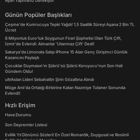
Ayarı Yapmanız Gerekiyor
Günün Popüler Başlıkları
Çeşme'de Kumrucuya Tepki Yağdı! 1,5 Saatlik Süreyi Aşana 2 Bin TL
Ücret
8 Milyonluk Euro'luk Soygunun Firari Şüphelisi Olan Türk Çift,
İzmir'de Evlendi: Almanlar 'Utanmaz Çift' Dedi!
Sakarya'da Limonata Satıp iPhone 15 Alan Genç Girişimci Günlük
Kazancını Paylaştı
Çocuklar Duymasın'ın Şükrü'sü Şükrü Koruyucu'nun Son Hali
Gündem Oldu!
ultrAslan Lideri Sebahattin Şirin Gözaltına Alındı
Müge Anlı'da Ortalığı Birbirine Katan Nazmiye Tutaner Sonunda
Evlendi!
Hızlı Erişim
Hava Durumu
Son Depremler Listesi
Evlilik Yıl Dönümü Sözleri! En Özel Romantik, Duygusal ve Resimli