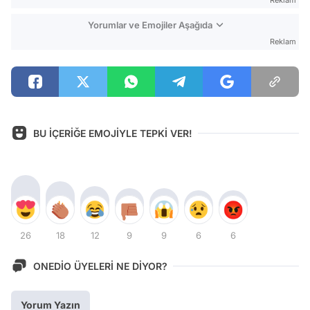
Reklam
Yorumlar ve Emojiler Aşağıda
Reklam
BU İÇERİĞE EMOJİYLE TEPKİ VER!
26
18
12
9
9
6
6
ONEDİO ÜYELERİ NE DİYOR?
Yorum Yazın