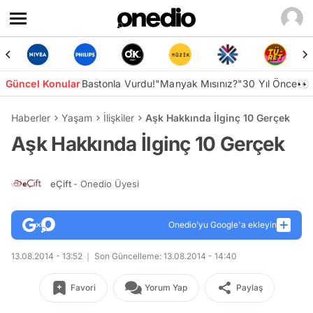
Güncel Konular
Bastonla Vurdu!
"Manyak Mısınız?"
30 Yıl Önce👀
Haberler
Yaşam
İlişkiler
Aşk Hakkında İlginç 10 Gerçek
Aşk Hakkında İlginç 10 Gerçek
eÇift
- Onedio Üyesi
Onedio’yu Google'a ekleyin
13.08.2014 - 13:52
Son Güncelleme: 13.08.2014 - 14:40
Favori
Yorum Yap
Paylaş