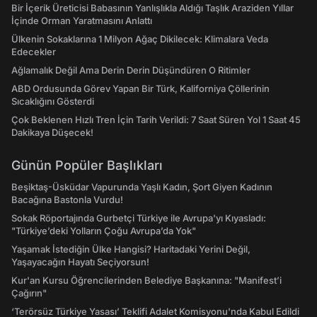
Bir İçerik Üreticisi Babasının Yanlışlıkla Aldığı Taşlık Araziden Yıllar
İçinde Orman Yaratmasını Anlattı
Ülkenin Sokaklarına 1 Milyon Ağaç Dikilecek: Klimalara Veda
Edecekler
Ağlamalık Değil Ama Derin Derin Düşündüren O Ritimler
ABD Ordusunda Görev Yapan Bir Türk, Kaliforniya Çöllerinin
Sıcaklığını Gösterdi
Çok Beklenen Hızlı Tren İçin Tarih Verildi: 7 Saat Süren Yol 1 Saat 45
Dakikaya Düşecek!
Günün Popüler Başlıkları
Beşiktaş-Üsküdar Vapurunda Yaşlı Kadın, Şort Giyen Kadının
Bacağına Bastonla Vurdu!
Sokak Röportajında Gurbetçi Türkiye ile Avrupa'yı Kıyasladı:
"Türkiye’deki Yolların Çoğu Avrupa’da Yok"
Yaşamak İstediğin Ülke Hangisi? Haritadaki Yerini Değil,
Yaşayacağın Hayatı Seçiyorsun!
Kur'an Kursu Öğrencilerinden Belediye Başkanına: "Manifest’i
Çağırın"
‘Terörsüz Türkiye Yasası’ Teklifi Adalet Komisyonu'nda Kabul Edildi