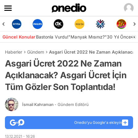
Güncel Konular
Bastonla Vurdu!
"Manyak Mısınız?"
30 Yıl Önce👀
Haberler
Gündem
Asgari Ücret 2022 Ne Zaman Açıklanacak?
Asgari Ücret 2022 Ne Zaman
Açıklanacak? Asgari Ücret İçin
Tüm Gözler Son Toplantıda!
İsmail Kahraman
- Gündem Editörü
Onedio’yu Google'a ekleyin
13.12.2021 - 16:26