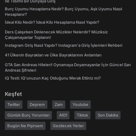
İle Tılsımlı Bir Dünyaya Giriş
Burç Uyumu Hesaplama Nedir? Burç Uyumu, Aşk Uyumu Nasıl
Hesaplanır?
İdeal Kilo Nedir? İdeal Kilo Hesaplama Nasıl Yapılır?
Ders Çalışırken Dinlenecek Müzikler Nelerdir? Müziksiz
Çalışamayanlar Toplanın!
Instagram Giriş Nasıl Yapılır? Instagram'a Giriş İşlemleri Rehberi
41 Ülkenin Bayrakları ve Ülke Bayraklarının Anlamları
GTA San Andreas Hileleri! Oynamaya Doyamayanlar İçin Güncel San
Andreas Şifreleri
IQ Testi: IQ'unuzun Kaç Olduğunu Merak Ettiniz mi?
Keşfet
Twitter
Deprem
Zam
Youtube
Günlük Burç Yorumları
A101
Tiktok
Son Dakika
Bugün Ne Pişirsem
Gezilecek Yerler