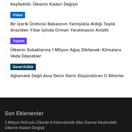
Keşfedildi: Ülkenin Kaderi Değişti
Video
Bir İçerik Üreticisi Babasının Yanlışlıkla Aldığı Taşlık
Araziden Yıllar İçinde Orman Yaratmasını Anlattı
Yaşam
Ülkenin Sokaklarına 1 Milyon Ağaç Dikilecek: Klimalara
Veda Edecekler
Genel Kültür
Ağlamalık Değil Ama Derin Derin Düşündüren O Ritimler
Son Eklenenler
3 Milyon Nüfuslu Ülkede 6 Kilometrelik Altın Damarı Keşfedildi:
Ülkenin Kaderi Değişti