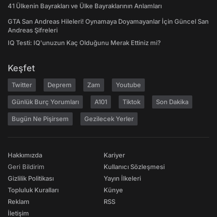
41 Ülkenin Bayrakları ve Ülke Bayraklarının Anlamları
GTA San Andreas Hileleri! Oynamaya Doyamayanlar İçin Güncel San
Andreas Şifreleri
IQ Testi: IQ'unuzun Kaç Olduğunu Merak Ettiniz mi?
Keşfet
Twitter
Deprem
Zam
Youtube
Günlük Burç Yorumları
A101
Tiktok
Son Dakika
Bugün Ne Pişirsem
Gezilecek Yerler
Hakkımızda
Kariyer
Geri Bildirim
Kullanıcı Sözleşmesi
Gizlilik Politikası
Yayın İlkeleri
Topluluk Kuralları
Künye
Reklam
RSS
İletişim