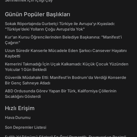
Serinlemek İçin İçtiği Çay
Günün Popüler Başlıkları
Sokak Röportajında Gurbetçi Türkiye ile Avrupa'yı Kıyasladı:
"Türkiye’deki Yolların Çoğu Avrupa’da Yok"
Kur'an Kursu Öğrencilerinden Belediye Başkanına: "Manifest’i
Çağırın"
Uzun Süredir Kanserle Mücadele Eden Şarkıcı Cansever Hayatını
Kaybetti
Kemerini Takmadığı İçin Uçak Kalkamadı: Küçük Çocuk Yüzünden
Yolcular 1 Gün Bekledi
Güvenlik Müdahale Etti: Manifest'in Bodrum'da Verdiği Konserde
Bir Genç Sahneye Atladı
ABD Ordusunda Görev Yapan Bir Türk, Kaliforniya Çöllerinin
Sıcaklığını Gösterdi
Hızlı Erişim
Hava Durumu
Son Depremler Listesi