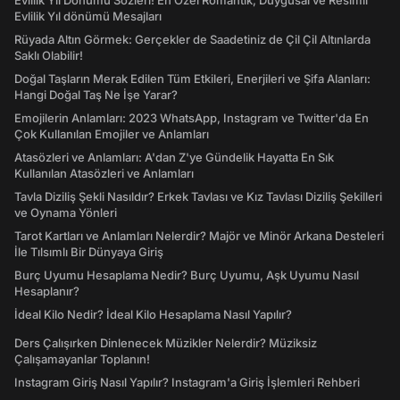
Evlilik Yıl Dönümü Sözleri! En Özel Romantik, Duygusal ve Resimli
Evlilik Yıl dönümü Mesajları
Rüyada Altın Görmek: Gerçekler de Saadetiniz de Çil Çil Altınlarda
Saklı Olabilir!
Doğal Taşların Merak Edilen Tüm Etkileri, Enerjileri ve Şifa Alanları:
Hangi Doğal Taş Ne İşe Yarar?
Emojilerin Anlamları: 2023 WhatsApp, Instagram ve Twitter'da En
Çok Kullanılan Emojiler ve Anlamları
Atasözleri ve Anlamları: A'dan Z'ye Gündelik Hayatta En Sık
Kullanılan Atasözleri ve Anlamları
Tavla Diziliş Şekli Nasıldır? Erkek Tavlası ve Kız Tavlası Diziliş Şekilleri
ve Oynama Yönleri
Tarot Kartları ve Anlamları Nelerdir? Majör ve Minör Arkana Desteleri
İle Tılsımlı Bir Dünyaya Giriş
Burç Uyumu Hesaplama Nedir? Burç Uyumu, Aşk Uyumu Nasıl
Hesaplanır?
İdeal Kilo Nedir? İdeal Kilo Hesaplama Nasıl Yapılır?
Ders Çalışırken Dinlenecek Müzikler Nelerdir? Müziksiz
Çalışamayanlar Toplanın!
Instagram Giriş Nasıl Yapılır? Instagram'a Giriş İşlemleri Rehberi