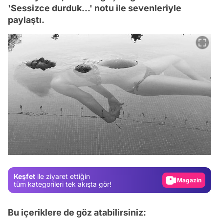
'Sessizce durduk...' notu ile sevenleriyle
paylaştı.
Video
Test
Gündem
Keşfet
ile ziyaret ettiğin
Magazin
tüm kategorileri tek akışta gör!
Video
Bu içeriklere de göz atabilirsiniz:
Test