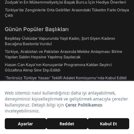
Zodyak'ın En Mükemmeliyetçisi Başak Burcu İçin Hediye Önerileri
Türkiye’de Zenginlerle Orta Gelirliler Arasındaki Tüketim Farkı Ortaya
Çıktı
Günün Popüler Başlıkları
Beşiktaş-Üsküdar Vapurunda Yaşlı Kadın, Şort Giyen Kadının
Bacağına Bastonla Vurdu!
Türkiye, Arabistan ve Pakistan Arasında Mekke Anlaşması: Birine
Yapılan Saldırı Hepsine Yapılmış Sayılacak
Hasan Can Kaya’nın Konuşanlar Programına Katılan Seyirci
Gözaltına Alınıp Sınır Dışı Edildi
‘Terörsüz Türkiye Yasası’ Teklifi Adalet Komisyonu'nda Kabul Edildi
Gazeteci Fatih Atik'ten Çarpıcı İddia: Çerçeve Yasa Selahattin
Demirtaş'ı Kapsıyor
Fatih Altaylı’dan Çok Konuşulacak İddia: ROK İtirafçı Oldu Cem
Küçük’ün Adını Verdi
Hızlı Erişim
Hava Durumu