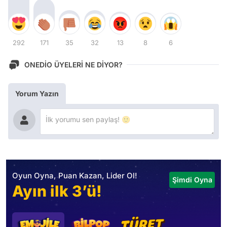
292
171
35
32
13
8
6
ONEDİO ÜYELERİ NE DİYOR?
Yorum Yazın
Oyun Oyna, Puan Kazan, Lider Ol!
Şimdi Oyna
Ayın ilk 3’ü!