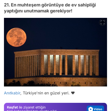
21. En muhteşem görüntüye de ev sahipliği
yaptığını unutmamak gerekiyor!
Video
Test
Gündem
Anıtkabir
, Türkiye'nin en güzel yeri. ❤️️
Magazin
Video
Keşfet
ile ziyaret ettiğin
Test