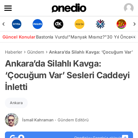
Güncel Konular
Bastonla Vurdu!
"Manyak Mısınız?"
30 Yıl Önce👀
Haberler
Gündem
Ankara’da Silahlı Kavga: ‘Çocuğum Var’ Ses
Ankara’da Silahlı Kavga:
‘Çocuğum Var’ Sesleri Caddeyi
İnletti
Ankara
İsmail Kahraman
- Gündem Editörü
Onedio’yu Google'a ekleyin