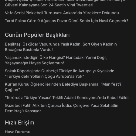
Güveni Kalmayana Son 24 Saatin Viral Tweetleri
Vefa Serisi Pickleball Turnuvası Ankara'da Yüreklere Dokundu
Tarot Falına Göre 9 Ağustos Pazar Günü Senin İçin Nasıl Geçecek?
Günün Popüler Başlıkları
Beşiktaş-Üsküdar Vapurunda Yaşlı Kadın, Şort Giyen Kadının
Bacağına Bastonla Vurdu!
Yaşamak İstediğin Ülke Hangisi? Haritadaki Yerini Değil,
Yaşayacağın Hayatı Seçiyorsun!
Sokak Röportajında Gurbetçi Türkiye ile Avrupa'yı Kıyasladı:
"Türkiye’deki Yolların Çoğu Avrupa’da Yok"
Kur'an Kursu Öğrencilerinden Belediye Başkanına: "Manifest’i
Çağırın"
‘Terörsüz Türkiye Yasası’ Teklifi Adalet Komisyonu'nda Kabul Edildi
Gazeteci Fatih Atik'ten Çarpıcı İddia: Çerçeve Yasa Selahattin
Demirtaş'ı Kapsıyor
Hızlı Erişim
Hava Durumu