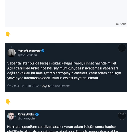
Reklam
👇
👇