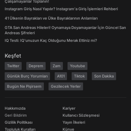
Çalışamayanlar Toplanın!
Instagram Giriş Nasıl Yapılır? Instagram'a Giriş İşlemleri Rehberi
41 Ülkenin Bayrakları ve Ülke Bayraklarının Anlamları
GTA San Andreas Hileleri! Oynamaya Doyamayanlar İçin Güncel San
Andreas Şifreleri
IQ Testi: IQ'unuzun Kaç Olduğunu Merak Ettiniz mi?
Keşfet
Twitter
Deprem
Zam
Youtube
Günlük Burç Yorumları
A101
Tiktok
Son Dakika
Bugün Ne Pişirsem
Gezilecek Yerler
Hakkımızda
Kariyer
Geri Bildirim
Kullanıcı Sözleşmesi
Gizlilik Politikası
Yayın İlkeleri
Topluluk Kuralları
Künye