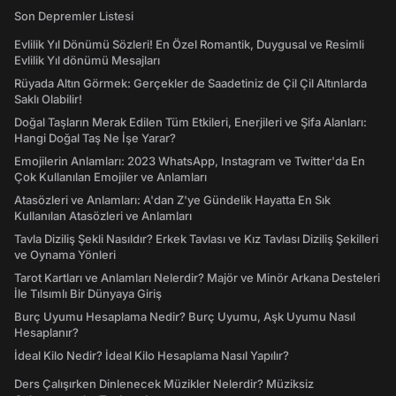
Son Depremler Listesi
Evlilik Yıl Dönümü Sözleri! En Özel Romantik, Duygusal ve Resimli
Evlilik Yıl dönümü Mesajları
Rüyada Altın Görmek: Gerçekler de Saadetiniz de Çil Çil Altınlarda
Saklı Olabilir!
Doğal Taşların Merak Edilen Tüm Etkileri, Enerjileri ve Şifa Alanları:
Hangi Doğal Taş Ne İşe Yarar?
Emojilerin Anlamları: 2023 WhatsApp, Instagram ve Twitter'da En
Çok Kullanılan Emojiler ve Anlamları
Atasözleri ve Anlamları: A'dan Z'ye Gündelik Hayatta En Sık
Kullanılan Atasözleri ve Anlamları
Tavla Diziliş Şekli Nasıldır? Erkek Tavlası ve Kız Tavlası Diziliş Şekilleri
ve Oynama Yönleri
Tarot Kartları ve Anlamları Nelerdir? Majör ve Minör Arkana Desteleri
İle Tılsımlı Bir Dünyaya Giriş
Burç Uyumu Hesaplama Nedir? Burç Uyumu, Aşk Uyumu Nasıl
Hesaplanır?
İdeal Kilo Nedir? İdeal Kilo Hesaplama Nasıl Yapılır?
Ders Çalışırken Dinlenecek Müzikler Nelerdir? Müziksiz