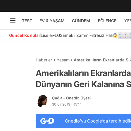
TEST
EV & YAŞAM
GÜNDEM
EĞLENCE
YE
Güncel Konular
Liseler-LGS
Emekli Zammı
Filtresiz Hali😱
Haberler
Yaşam
Amerikalıların Ekranlarda S
28 Hareket
Amerikalıların Ekranlarda
Dünyanın Geri Kalanına 
Çağla
- Onedio Üyesi
30.07.2019 - 15:14
Onedio’yu Google’da tercih edil