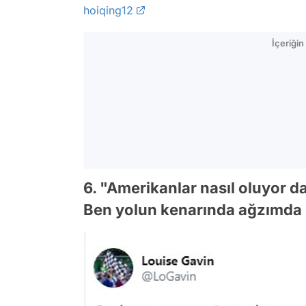
hoiqing12
İçeriği
6. "Amerikanlar nasıl oluyor 
Ben yolun kenarında ağzımda b